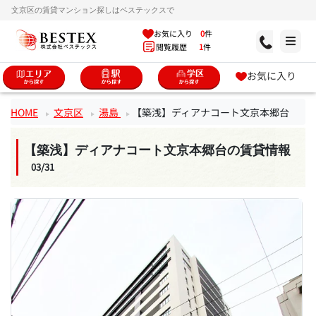
文京区の賃貸マンション探しはベステックスで
お気に入り
0
件
閲覧履歴
1
件
お気に入り
HOME
文京区
湯島
【築浅】ディアナコート文京本郷台
【築浅】ディアナコート文京本郷台の賃貸情報
03/31