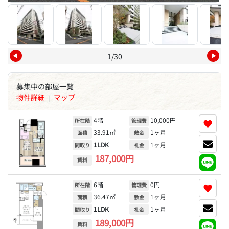
1/30
募集中の部屋一覧
物件詳細
マップ
|
4階
10,000円
♥
所在階
管理費
33.91㎡
1ヶ月
面積
敷金
1LDK
1ヶ月
間取り
礼金
187,000円
賃料
6階
0円
♥
所在階
管理費
36.47㎡
1ヶ月
面積
敷金
1LDK
1ヶ月
間取り
礼金
189,000円
賃料