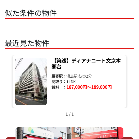
似た条件の物件
最近見た物件
【築浅】ディアナコート文京本
郷台
最寄駅：
湯島駅 徒歩2分
間取り：
1LDK
187,000円～189,000円
賃料 ：
1 / 1