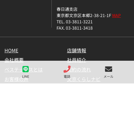
春日通支店
東京都文京区本郷2-38-21-1F
MAP
TEL. 03-3811-3221
FAX. 03-3811-3418
HOME
店舗情報
会社概要
社員紹介
ベステックスとは
契約の流れ
LINE
電話
メール
お客様の声
文京くらしナビ
お気に入り一覧
メールマガジン
LINE公式アカウント
お問い合わせ
プライバシーポリシー
サイトマップ
金融商品の販売に関して
採用情報
仲介業者様用【内見申請】
【物件掲載申請】