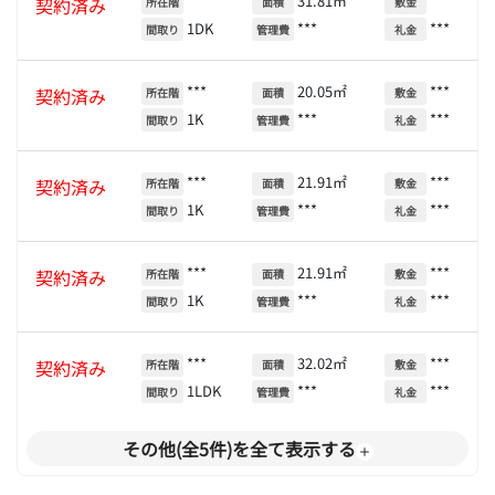
***
31.81㎡
***
契約済み
所在階
面積
敷金
1DK
***
***
間取り
管理費
礼金
***
20.05㎡
***
契約済み
所在階
面積
敷金
1K
***
***
間取り
管理費
礼金
***
21.91㎡
***
契約済み
所在階
面積
敷金
1K
***
***
間取り
管理費
礼金
***
21.91㎡
***
契約済み
所在階
面積
敷金
1K
***
***
間取り
管理費
礼金
***
32.02㎡
***
契約済み
所在階
面積
敷金
1LDK
***
***
間取り
管理費
礼金
その他(全5件)を全て表示する