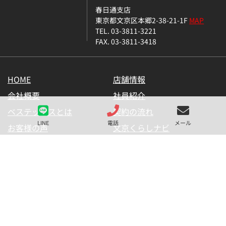
春日通支店
東京都文京区本郷2-38-21-1F
MAP
TEL. 03-3811-3221
FAX. 03-3811-3418
HOME
店舗情報
会社概要
社員紹介
ベステックスとは
契約の流れ
LINE
電話
メール
お客様の声
文京くらしナビ
お気に入り一覧
メールマガジン
LINE公式アカウント
お問い合わせ
プライバシーポリシー
サイトマップ
金融商品の販売に関して
採用情報
仲介業者様用【内見申請】
【物件掲載申請】