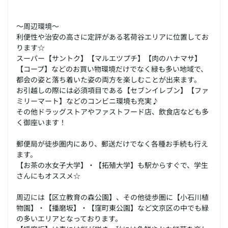
～周辺環境～
利便性や治安の高さに定評がある茗荷谷エリアに位置してお
ります☆
スーパー【サントク】【マルエツプチ】【肉のハナマサ】
【コープ】などのお買い物環境だけでなく緑も多い地域で、
都会の姿と落ち着いた姿の両方を楽しむことが出来ます。
お引越しの際には必須項目である【セブンイレブン】【ファ
ミリーマート】などのコンビニ環境も充実♪
その他ドラッグストアやファストフード店、飲食店なども多
く御座います！
郵便局が徒歩圏内にあり、郵送だけでなく各種お手続も行え
ます。
【お茶の水女子大学】・【拓殖大学】も駅からすぐで、学生
さんにもオススメ☆
周辺には【区立教育の森公園】、その他徒歩圏に【小石川植
物園】・【播磨坂】・【窪町東公園】など文京区の中でも緑
の多いエリアとなっております。