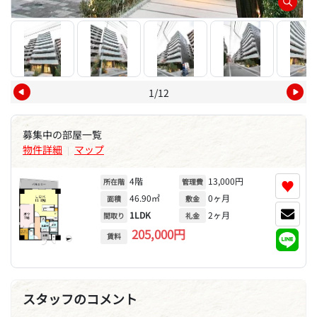
1/12
募集中の部屋一覧
物件詳細
マップ
|
4階
13,000円
♥
所在階
管理費
46.90㎡
0ヶ月
面積
敷金
1LDK
2ヶ月
間取り
礼金
205,000円
賃料
スタッフのコメント