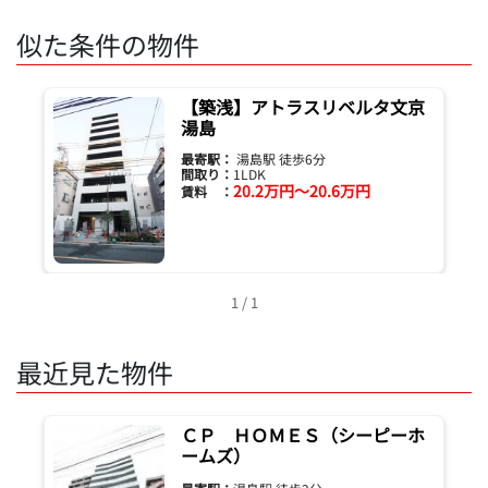
似た条件の物件
【築浅】アトラスリベルタ文京
湯島
最寄駅：
湯島駅 徒歩6分
間取り：
1LDK
20.2万円～20.6万円
賃料 ：
1 / 1
最近見た物件
ＣＰ ＨＯＭＥＳ（シーピーホ
ームズ）