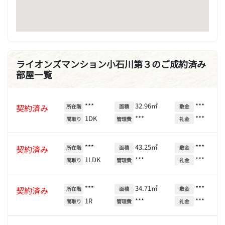
ライオンズマンション小石川第３のご成約済み
部屋一覧
***
32.96㎡
***
契約済み
所在階
面積
敷金
1DK
***
***
間取り
管理費
礼金
***
43.25㎡
***
契約済み
所在階
面積
敷金
1LDK
***
***
間取り
管理費
礼金
***
34.71㎡
***
契約済み
所在階
面積
敷金
1R
***
***
間取り
管理費
礼金