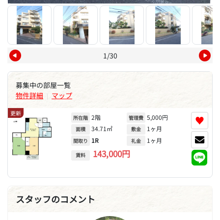
1/30
募集中の部屋一覧
物件詳細
マップ
|
更新
2階
5,000円
♥
所在階
管理費
34.71㎡
1ヶ月
面積
敷金
1R
1ヶ月
間取り
礼金
143,000円
賃料
スタッフのコメント