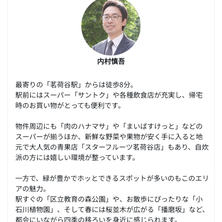
内村慎吾
最寄りの「茗荷谷駅」からは徒歩8分。
駅前にはスーパー「サントク」や各種飲食店が充実し、帰宅
時のお買い物がとっても便利です。
物件周辺にも「肉のハナマサ」や「まいばすけっと」などの
スーパーが揃うほか、新鮮な野菜や果物が安く手に入ると地
元で大人気の青果店「スターフルーツ茗荷谷店」もあり、自炊
派の方には嬉しい環境が整っています。
一方で、緑が豊かでホッとできるスポットが多いのもこのエリ
アの魅力。
駅すぐの「区立教育の森公園」や、お散歩にぴったりな「小
石川植物園」、そして春には桜並木が広がる「播磨坂」など、
都会にいながら四季の移ろいを身近に感じられます。