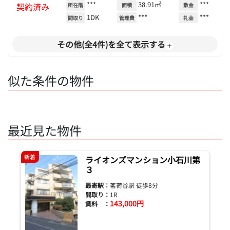
***
38.91㎡
***
契約済み
所在階
面積
敷金
1DK
***
***
間取り
管理費
礼金
その他(全4件)を全て表示する
似た条件の物件
最近見た物件
新着
ライオンズマンション小石川第
３
最寄駅：
茗荷谷駅 徒歩8分
間取り：
1R
143,000円
賃料 ：