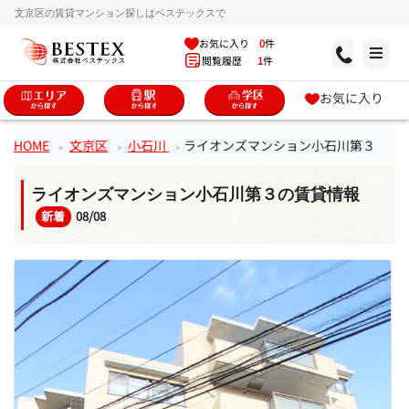
文京区の賃貸マンション探しはベステックスで
お気に入り
0
件
閲覧履歴
1
件
お気に入り
HOME
文京区
小石川
ライオンズマンション小石川第３
ライオンズマンション小石川第３の賃貸情報
新着
08/08