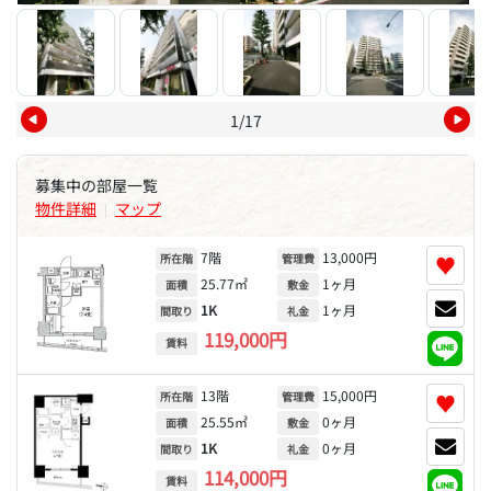
1/17
募集中の部屋一覧
物件詳細
マップ
|
7階
13,000円
♥
所在階
管理費
25.77㎡
1ヶ月
面積
敷金
1K
1ヶ月
間取り
礼金
119,000円
賃料
13階
15,000円
♥
所在階
管理費
25.55㎡
0ヶ月
面積
敷金
1K
0ヶ月
間取り
礼金
114,000円
賃料