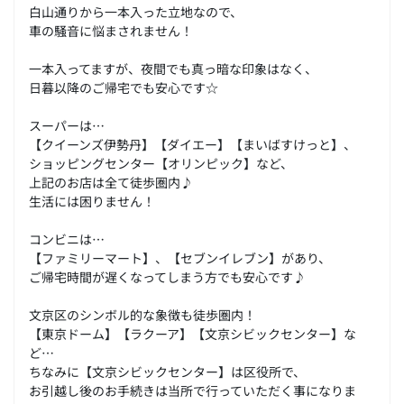
白山通りから一本入った立地なので、
車の騒音に悩まされません！
一本入ってますが、夜間でも真っ暗な印象はなく、
日暮以降のご帰宅でも安心です☆
スーパーは…
【クイーンズ伊勢丹】【ダイエー】【まいばすけっと】、
ショッピングセンター【オリンピック】など、
上記のお店は全て徒歩圏内♪
生活には困りません！
コンビニは…
【ファミリーマート】、【セブンイレブン】があり、
ご帰宅時間が遅くなってしまう方でも安心です♪
文京区のシンボル的な象徴も徒歩圏内！
【東京ドーム】【ラクーア】【文京シビックセンター】な
ど…
ちなみに【文京シビックセンター】は区役所で、
お引越し後のお手続きは当所で行っていただく事になりま