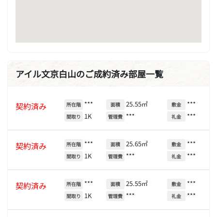
アイル文京白山のご成約済み部屋一覧
***
25.55㎡
***
契約済み
所在階
面積
敷金
1K
***
***
間取り
管理費
礼金
***
25.65㎡
***
契約済み
所在階
面積
敷金
1K
***
***
間取り
管理費
礼金
***
25.55㎡
***
契約済み
所在階
面積
敷金
1K
***
***
間取り
管理費
礼金