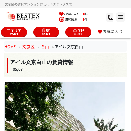
文京区の賃貸マンション探しはベステックスで
お気に入り
0
件
閲覧履歴
1
件
お気に入り
HOME
文京区
白山
アイル文京白山
アイル文京白山の賃貸情報
05/07