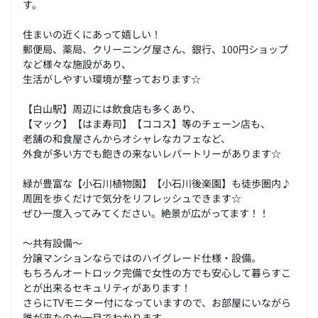
す。
住まいの近くにあって嬉しい！
郵便局、薬局、クリーニング屋さん、銀行、100円ショップ
など様々な施設があり、
生活がしやすい環境が整っております☆
【白山駅】周辺には飲食店も多くあり、
【マック】【はま寿司】【ココス】等のチェーン店も、
老舗の和食屋さんからオシャレなカフェなど、
外食が多い方でも飽きの来ないレパートリーがあります☆
緑が豊富な【小石川植物園】【小石川後楽園】も徒歩圏内♪
周囲を歩くだけで気分をリフレッシュできます☆
ぜひ一度入ってみてください。絶景が広がってます！！
～共有設備～
分譲マンションならではのハイグレード仕様・設備。
もちろんオートロック完備で女性の方でも安心して暮らすこ
とが出来るセキュリティがあります！
さらにTVモニター付になっていますので、お部屋にいながら
誰が来たのか一目でわかります。