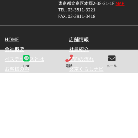
東京都文京区本郷2-38-21-1F
MAP
TEL. 03-3811-3221
FAX. 03-3811-3418
HOME
店舗情報
会社概要
社員紹介
ベステックスとは
契約の流れ
LINE
電話
メール
お客様の声
文京くらしナビ
お気に入り一覧
メールマガジン
LINE公式アカウント
お問い合わせ
プライバシーポリシー
サイトマップ
金融商品の販売に関して
採用情報
仲介業者様用【内見申請】
【物件掲載申請】