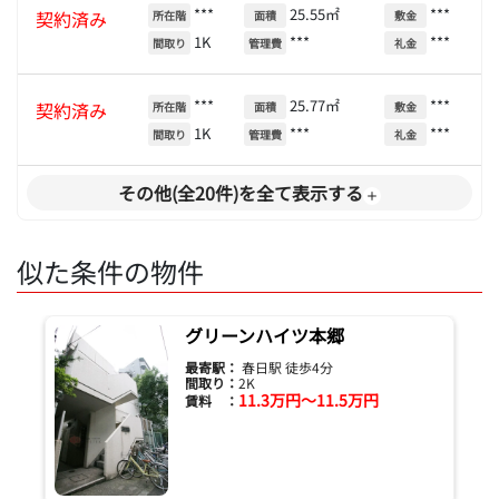
***
25.55㎡
***
契約済み
所在階
面積
敷金
1K
***
***
間取り
管理費
礼金
***
25.77㎡
***
契約済み
所在階
面積
敷金
1K
***
***
間取り
管理費
礼金
その他(全20件)を全て表示する
似た条件の物件
グリーンハイツ本郷
最寄駅：
春日駅 徒歩4分
間取り：
2K
11.3万円～11.5万円
賃料 ：