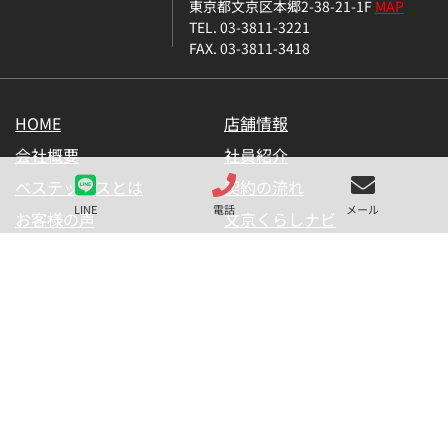
東京都文京区本郷2-38-21-1F
MAP
TEL. 03-3811-3221
FAX. 03-3811-3418
HOME
店舗情報
会社概要
社員紹介
ベステックスとは
契約の流れ
LINE
電話
メール
お客様の声
文京くらしナビ
お気に入り一覧
メールマガジン
LINE公式アカウント
お問い合わせ
プライバシーポリシー
サイトマップ
金融商品の販売に関して
採用情報
仲介業者様用【内見申請】
【物件掲載申請】