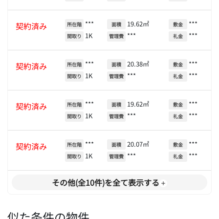
***
19.62㎡
***
契約済み
所在階
面積
敷金
1K
***
***
間取り
管理費
礼金
***
20.38㎡
***
契約済み
所在階
面積
敷金
1K
***
***
間取り
管理費
礼金
***
19.62㎡
***
契約済み
所在階
面積
敷金
1K
***
***
間取り
管理費
礼金
***
20.07㎡
***
契約済み
所在階
面積
敷金
1K
***
***
間取り
管理費
礼金
その他(全10件)を全て表示する
似た条件の物件