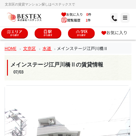
文京区の賃貸マンション探しはベステックスで
お気に入り
0
件
閲覧履歴
1
件
お気に入り
HOME
文京区
水道
メインステージ江戸川橋Ⅱ
メインステージ江戸川橋Ⅱの賃貸情報
07/03