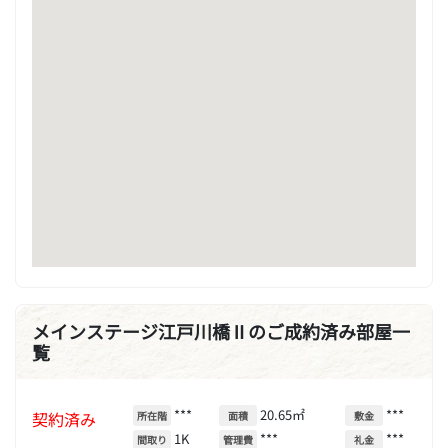
メインステージ江戸川橋Ⅱのご成約済み部屋一
覧
***
20.65㎡
***
契約済み
所在階
面積
敷金
1K
***
***
間取り
管理費
礼金