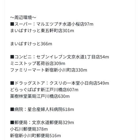
～周辺環境～
■スーパー：マルエツプチ水道小桜店97m
まいばすけっと東五軒町店301m
まいばすけっと366m
■コンビニ：セブンイレブン文京水道1丁目店54m
ミニストップ茗荷谷店309m
ファミリーマート新宿新小川町店330m
■ドラッグストア：クスリの一本堂小日向店549m
どらっぐぱぱす新江戸川橋店607m
薬樹林堂薬局江戸川橋店630m
■病院：星合産婦人科病院618m
■郵便局：文京水道郵便局329m
小石川郵便局378m
新宿新小川町郵便局516m