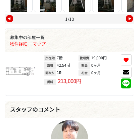
1/10
募集中の部屋一覧
物件詳細
マップ
|
7階
19,000円
♥
所在階
管理費
42.54㎡
0ヶ月
面積
敷金
1R
0ヶ月
間取り
礼金
213,000円
賃料
スタッフのコメント