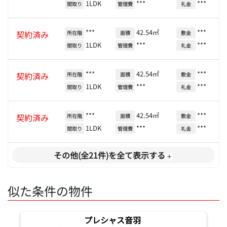
1LDK
***
***
間取り
管理費
礼金
***
42.54㎡
***
契約済み
所在階
面積
敷金
1LDK
***
***
間取り
管理費
礼金
***
42.54㎡
***
契約済み
所在階
面積
敷金
1LDK
***
***
間取り
管理費
礼金
***
42.54㎡
***
契約済み
所在階
面積
敷金
1LDK
***
***
間取り
管理費
礼金
その他(全21件)を全て表示する
似た条件の物件
プレシャス音羽