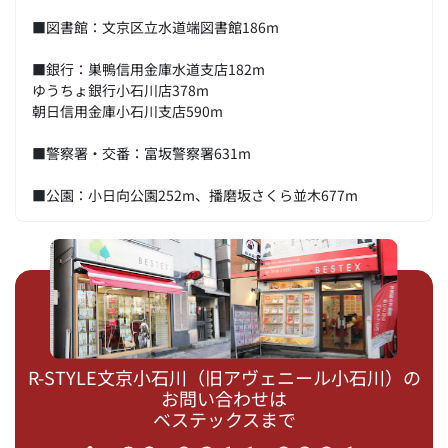
■図書館：文京区立水道端図書館186m
■銀行：巣鴨信用金庫水道支店182m
ゆうちょ銀行小石川店378m
朝日信用金庫小石川支店590m
■警察署・交番：富坂警察署631m
■公園：小日向公園252m、播磨坂さくら並木677m
R-STYLE文京小石川（旧アヴェニール小石川）の
お問い合わせは
ベステックスまで