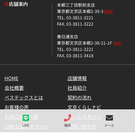
本郷三丁目駅前支店
東京都文京区本郷2-39-3
MAP
TEL. 03-3811-3221
FAX. 03-3811-3222
春日通支店
東京都文京区本郷2-38-21-1F
MAP
TEL. 03-3811-3221
FAX. 03-3811-3418
HOME
店舗情報
会社概要
社員紹介
ベステックスとは
契約の流れ
お客様の声
文京くらしナビ
お気に入り一覧
メールマガジン
LINE公式アカウント
お問い合わせ
LINE
電話
メール