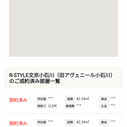
R-STYLE文京小石川（旧アヴェニール小石川）
のご成約済み部屋一覧
***
42.54㎡
***
契約済み
所在階
面積
敷金
1LDK
***
***
間取り
管理費
礼金
***
42.54㎡
***
契約済み
所在階
面積
敷金