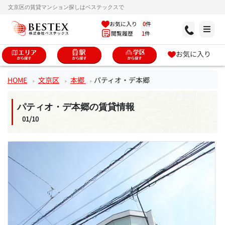
文京区の賃貸マンション探しはベステックスで
お気に入り
0
件
閲覧履歴
1
件
お気に入り
HOME
文京区
本郷
パティオ・デ本郷
パティオ・デ本郷の賃貸情報
01/10