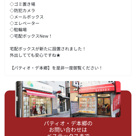
◇ゴミ置き場
◇防犯カメラ
◇メールボックス
◇エレベーター
◇駐輪場
◇宅配ボックスNew！
宅配ボックスが新たに設置されました！
外出してても安心ですね★
【パティオ・デ本郷】を是非一度御覧ください！
パティオ・デ本郷の
お問い合わせは
ベステックスまで