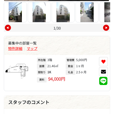
1/30
募集中の部屋一覧
物件詳細
マップ
|
3階
5,000円
♥
所在階
管理費
21.46㎡
1ヶ月
面積
敷金
1K
2.5ヶ月
間取り
礼金
94,000円
賃料
スタッフのコメント