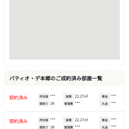
パティオ・デ本郷のご成約済み部屋一覧
***
22.27㎡
***
契約済み
所在階
面積
敷金
1K
***
***
間取り
管理費
礼金
***
22.27㎡
***
契約済み
所在階
面積
敷金
1K
***
***
間取り
管理費
礼金