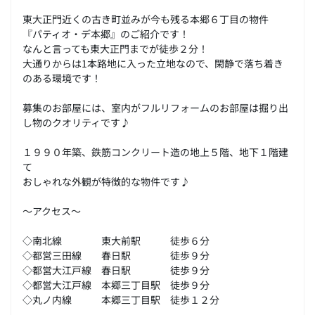
東大正門近くの古き町並みが今も残る本郷６丁目の物件
『パティオ・デ本郷』のご紹介です！
なんと言っても東大正門までが徒歩２分！
大通りからは1本路地に入った立地なので、閑静で落ち着き
のある環境です！
募集のお部屋には、室内がフルリフォームのお部屋は掘り出
し物のクオリティです♪
１９９０年築、鉄筋コンクリート造の地上５階、地下１階建
て
おしゃれな外観が特徴的な物件です♪
～アクセス～
◇南北線 東大前駅 徒歩６分
◇都営三田線 春日駅 徒歩９分
◇都営大江戸線 春日駅 徒歩９分
◇都営大江戸線 本郷三丁目駅 徒歩９分
◇丸ノ内線 本郷三丁目駅 徒歩１２分