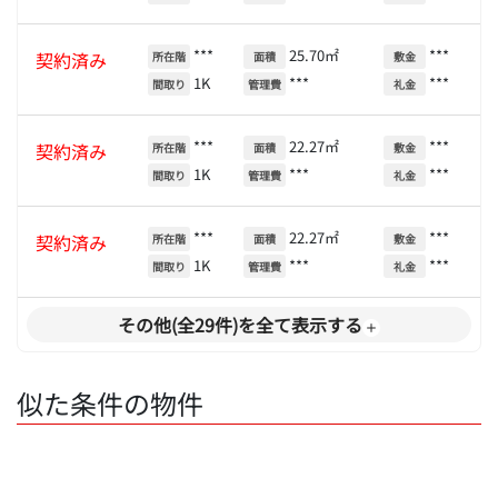
***
25.70㎡
***
契約済み
所在階
面積
敷金
1K
***
***
間取り
管理費
礼金
***
22.27㎡
***
契約済み
所在階
面積
敷金
1K
***
***
間取り
管理費
礼金
***
22.27㎡
***
契約済み
所在階
面積
敷金
1K
***
***
間取り
管理費
礼金
その他(全29件)を全て表示する
似た条件の物件