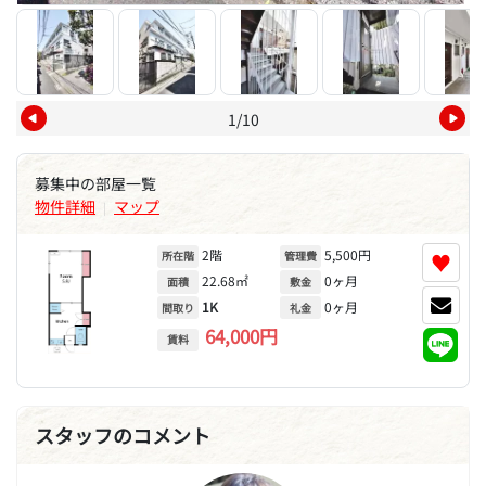
1/10
募集中の部屋一覧
物件詳細
マップ
|
2階
5,500円
♥
所在階
管理費
22.68㎡
0ヶ月
面積
敷金
1K
0ヶ月
間取り
礼金
64,000円
賃料
スタッフのコメント