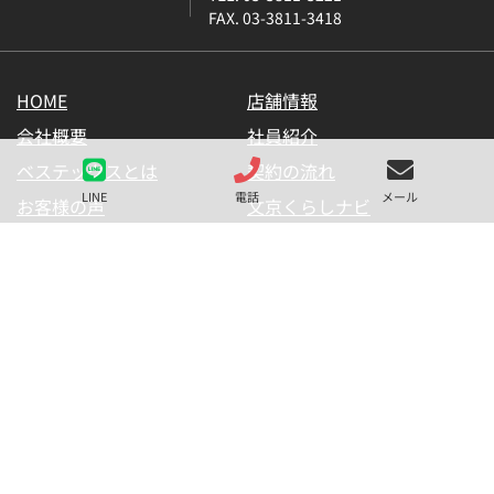
FAX. 03-3811-3418
HOME
店舗情報
会社概要
社員紹介
ベステックスとは
契約の流れ
LINE
電話
メール
お客様の声
文京くらしナビ
お気に入り一覧
メールマガジン
LINE公式アカウント
お問い合わせ
プライバシーポリシー
サイトマップ
金融商品の販売に関して
採用情報
仲介業者様用【内見申請】
【物件掲載申請】
(C) BESTEX Co. ALL RIGHTS RESERVED.