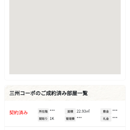
三州コーポのご成約済み部屋一覧
***
22.93㎡
***
契約済み
所在階
面積
敷金
1K
***
***
間取り
管理費
礼金