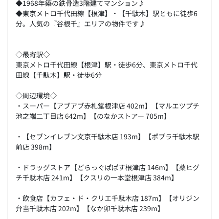
◆1968年築の鉄骨造3階建てマンション♪
◆東京メトロ千代田線【根津】・【千駄木】駅ともに徒歩6
分。人気の『谷根千』エリアの物件です♪
◇最寄駅◇
東京メトロ千代田線【根津】駅・徒歩6分、東京メトロ千代
田線【千駄木】駅・徒歩6分
◇周辺環境◇
・スーパー【アブアブ赤札堂根津店 402m】【マルエツプチ
池之端二丁目店 642m】【のなかストアー 705m】
・【セブンイレブン文京千駄木店 193m】【ポプラ千駄木駅
前店 398m】
・ドラッグストア【どらっぐぱぱす根津店 146m】【薬ヒグ
チ千駄木店 241m】【クスリの一本堂根津店 384m】
・飲食店【カフェ・ド・クリエ千駄木店 187m】【オリジン
弁当千駄木店 202m】【なか卯千駄木店 239m】