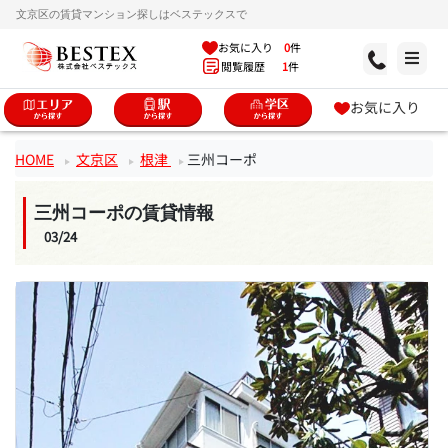
文京区の賃貸マンション探しはベステックスで
お気に入り
0
件
閲覧履歴
1
件
お気に入り
HOME
文京区
根津
三州コーポ
三州コーポの賃貸情報
03/24