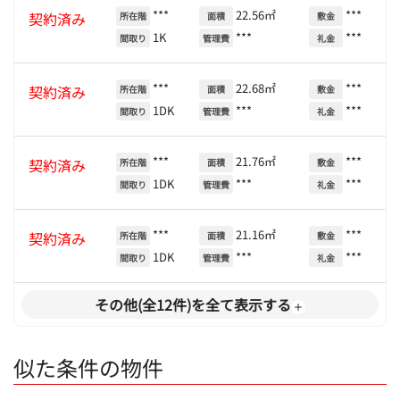
***
22.56㎡
***
契約済み
所在階
面積
敷金
1K
***
***
間取り
管理費
礼金
***
22.68㎡
***
契約済み
所在階
面積
敷金
1DK
***
***
間取り
管理費
礼金
***
21.76㎡
***
契約済み
所在階
面積
敷金
1DK
***
***
間取り
管理費
礼金
***
21.16㎡
***
契約済み
所在階
面積
敷金
1DK
***
***
間取り
管理費
礼金
その他(全12件)を全て表示する
似た条件の物件