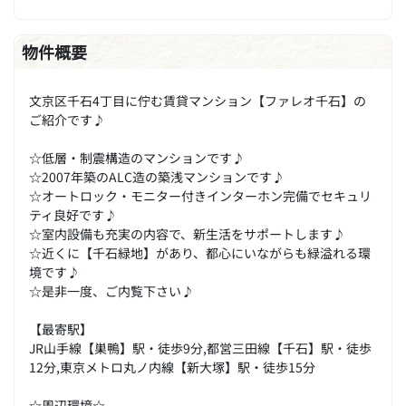
物件概要
文京区千石4丁目に佇む賃貸マンション【ファレオ千石】の
ご紹介です♪
☆低層・制震構造のマンションです♪
☆2007年築のALC造の築浅マンションです♪
☆オートロック・モニター付きインターホン完備でセキュリ
ティ良好です♪
☆室内設備も充実の内容で、新生活をサポートします♪
☆近くに【千石緑地】があり、都心にいながらも緑溢れる環
境です♪
☆是非一度、ご内覧下さい♪
【最寄駅】
JR山手線【巣鴨】駅・徒歩9分,都営三田線【千石】駅・徒歩
12分,東京メトロ丸ノ内線【新大塚】駅・徒歩15分
☆周辺環境☆