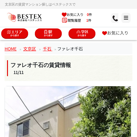
文京区の賃貸マンション探しはベステックスで
お気に入り
0
件
閲覧履歴
1
件
お気に入り
HOME
文京区
千石
ファレオ千石
ファレオ千石の賃貸情報
11/11