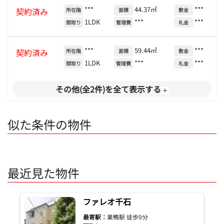
***
44.37㎡
***
契約済み
所在階
面積
敷金
1LDK
***
***
間取り
管理費
礼金
***
59.44㎡
***
契約済み
所在階
面積
敷金
1LDK
***
***
間取り
管理費
礼金
その他(全2件)を全て表示する
似た条件の物件
最近見た物件
ファレオ千石
最寄駅：
巣鴨駅 徒歩9分