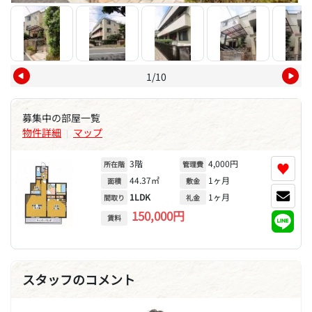
1/10
募集中の部屋一覧
物件詳細
マップ
|
3階
4,000円
♥
所在階
管理費
44.37㎡
1ヶ月
面積
敷金
1LDK
1ヶ月
間取り
礼金
150,000円
賃料
スタッフのコメント