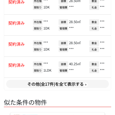
***
28.50㎡
***
契約済み
所在階
面積
敷金
1DK
***
***
間取り
管理費
礼金
***
28.50㎡
***
契約済み
所在階
面積
敷金
1DK
***
***
間取り
管理費
礼金
***
28.50㎡
***
契約済み
所在階
面積
敷金
1DK
***
***
間取り
管理費
礼金
***
40.25㎡
***
契約済み
所在階
面積
敷金
1LDK
***
***
間取り
管理費
礼金
その他(全17件)を全て表示する
似た条件の物件