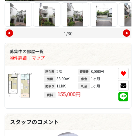
1/30
募集中の部屋一覧
物件詳細
マップ
|
2階
8,000円
♥
所在階
管理費
33.90㎡
1ヶ月
面積
敷金
1LDK
1ヶ月
間取り
礼金
155,000円
賃料
スタッフのコメント