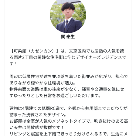
関 泰生
【可染館（カゼンカン）】は、文京区内でも屈指の人気を誇
る西片2丁目の閑静な住宅街に佇むデザイナーズレジデンスで
す！
周辺は低層住宅が建ち並ぶ落ち着いた街並みが広がり、都心で
ありながら穏やかな住環境が魅力。
物件前面の道路は車の往来が少なく、騒音や交通量を気にせ
ずゆったりとした日常をお過ごしいただけます。
建物は4階建ての低層RC造で、外観から共用部までこだわりが
詰まった洗練されたデザイン。
お部屋は全室が人気のメゾネットタイプで、吹き抜けのある高
い天井は開放感が抜群です！
リビングと寝室を上下階できっちり分けられるので、生活にメ