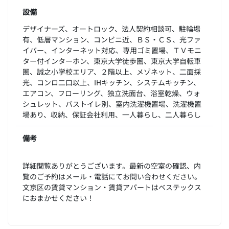
設備
デザイナーズ、オートロック、法人契約相談可、駐輪場
有、低層マンション、コンビニ近、ＢＳ・ＣＳ、光ファ
イバー、インターネット対応、専用ゴミ置場、ＴＶモニ
ター付インターホン、東京大学徒歩圏、東京大学自転車
圏、誠之小学校エリア、２階以上、メゾネット、二面採
光、コンロ二口以上、IHキッチン、システムキッチン、
エアコン、フローリング、独立洗面台、浴室乾燥、ウォ
シュレット、バストイレ別、室内洗濯機置場、洗濯機置
場あり、収納、保証会社利用、一人暮らし、二人暮らし
備考
詳細閲覧ありがとうございます。最新の空室の確認、内
覧のご予約はメール・電話にてお問い合わせください。
文京区の賃貸マンション・賃貸アパートはベステックス
におまかせください！