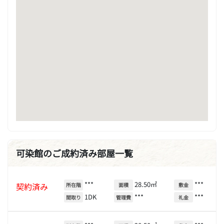
可染館のご成約済み部屋一覧
***
28.50㎡
***
契約済み
所在階
面積
敷金
1DK
***
***
間取り
管理費
礼金