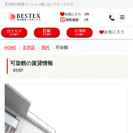
文京区の賃貸マンション探しはベステックスで
お気に入り
0
件
閲覧履歴
1
件
お気に入り
HOME
文京区
西片
可染館
可染館の賃貸情報
07/07