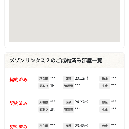
メゾンリンクス２のご成約済み部屋一覧
***
20.12㎡
***
契約済み
所在階
面積
敷金
1K
***
***
間取り
管理費
礼金
***
24.22㎡
***
契約済み
所在階
面積
敷金
1K
***
***
間取り
管理費
礼金
***
23.48㎡
***
契約済み
所在階
面積
敷金