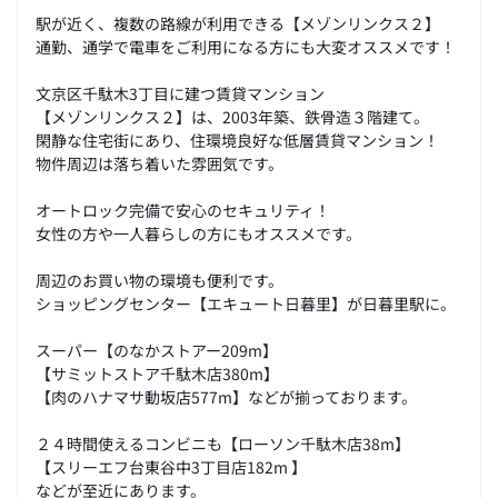
駅が近く、複数の路線が利用できる【メゾンリンクス２】
通勤、通学で電車をご利用になる方にも大変オススメです！
文京区千駄木3丁目に建つ賃貸マンション
【メゾンリンクス２】は、2003年築、鉄骨造３階建て。
閑静な住宅街にあり、住環境良好な低層賃貸マンション！
物件周辺は落ち着いた雰囲気です。
オートロック完備で安心のセキュリティ！
女性の方や一人暮らしの方にもオススメです。
周辺のお買い物の環境も便利です。
ショッピングセンター【エキュート日暮里】が日暮里駅に。
スーパー【のなかストアー209m】
【サミットストア千駄木店380m】
【肉のハナマサ動坂店577m】などが揃っております。
２４時間使えるコンビニも【ローソン千駄木店38m】
【スリーエフ台東谷中3丁目店182m 】
などが至近にあります。