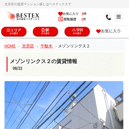
文京区の賃貸マンション探しはベステックスで
お気に入り
0
件
閲覧履歴
1
件
お気に入り
HOME
文京区
千駄木
メゾンリンクス２
メゾンリンクス２の賃貸情報
08/22