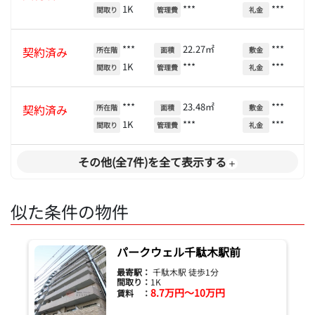
1K
***
***
間取り
管理費
礼金
***
22.27㎡
***
契約済み
所在階
面積
敷金
1K
***
***
間取り
管理費
礼金
***
23.48㎡
***
契約済み
所在階
面積
敷金
1K
***
***
間取り
管理費
礼金
その他(全7件)を全て表示する
似た条件の物件
パークウェル千駄木駅前
最寄駅：
千駄木駅 徒歩1分
間取り：
1K
8.7万円～10万円
賃料 ：