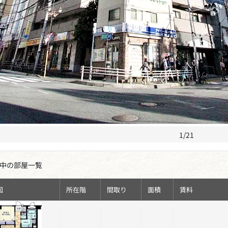
1/21
中の部屋一覧
図
所在階
間取り
面積
賃料