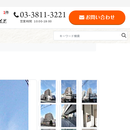
歴
1
件
イド