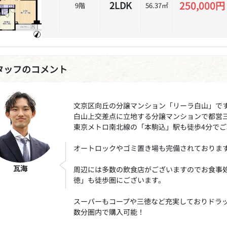
250,000円
2LDK
9階
56.37㎡
タッフのコメント
文京区向丘の分譲マンション「リーラ白山」で
白山上交差点に立地する分譲マンションで都営
東京メトロ南北線の「本駒込」駅も徒歩4分で
オートロックやゴミ置き場も完備されておりま
瓦海
周辺には多数の飲食店がございますのでお食事
徳」も徒歩圏にございます。
スーパーもコープや三徳など充実しておりドラ
数分圏内で購入可能！