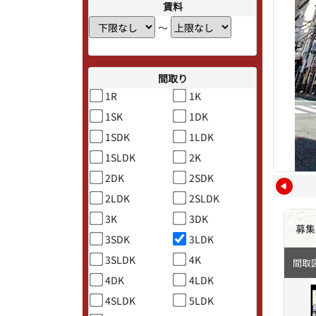
賃料
〜
間取り
1R
1K
1SK
1DK
1SDK
1LDK
1SLDK
2K
2DK
2SDK
2LDK
2SLDK
3K
3DK
募集
3SDK
3LDK
3SLDK
4K
間取
4DK
4LDK
4SLDK
5LDK