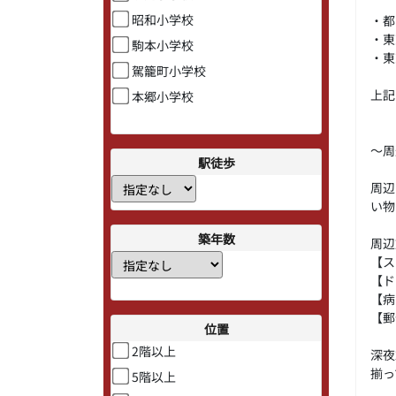
昭和小学校
・都
・東
駒本小学校
・東
駕籠町小学校
上記
本郷小学校
～周
駅徒歩
周辺
い物
築年数
周辺
【ス
【ド
【病
【郵
位置
2階以上
深夜
揃っ
5階以上