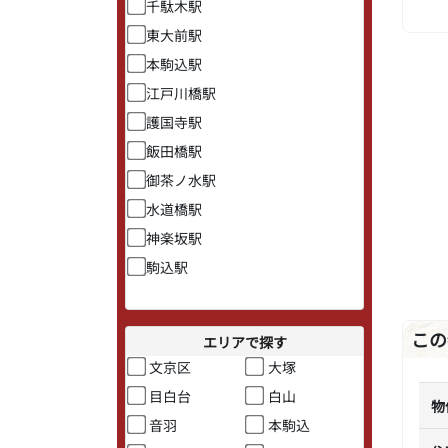
千駄木駅
東大前駅
本駒込駅
江戸川橋駅
護国寺駅
飯田橋駅
御茶ノ水駅
水道橋駅
神楽坂駅
駒込駅
この
エリアで探す
文京区
大塚
目白台
白山
物
音羽
本駒込