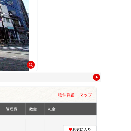
物件詳細
マップ
|
管理費
敷金
礼金
♥
お気に入り