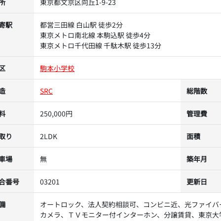
所
東京都文京区向丘1-9-23
寄駅
都営三田線 白山駅 徒歩2分
東京メトロ南北線 本駒込駅 徒歩4分
東京メトロ千代田線 千駄木駅 徒歩13分
区
駒本小学校
造
SRC
総階数
料
250,000円
管理費
取り
2LDK
面積
車場
無
築年月
合番号
03201
更新日
備
オートロック、法人契約相談可、コンビニ近、光ファイバ
カメラ、ＴＶモニター付インターホン、分譲賃貸、東京大