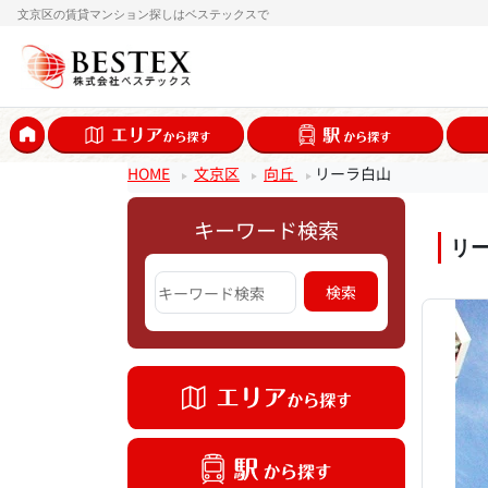
文京区の賃貸マンション探しはベステックスで
HOME
文京区
向丘
リーラ白山
キーワード検索
リ