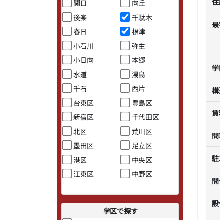
住
関口
向丘
後楽
千駄木
最
春日
根津
小石川
弥生
小日向
本郷
学
水道
湯島
千石
西片
構
台東区
豊島区
賃
新宿区
千代田区
北区
荒川区
間
墨田区
足立区
駐
港区
中央区
江東区
中野区
問
設
学区で探す