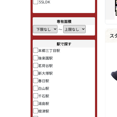
5SLDK
専有面積
〜
ス
駅で探す
本郷三丁目駅
後楽園駅
茗荷谷駅
新大塚駅
春日駅
白山駅
千石駅
湯島駅
根津駅