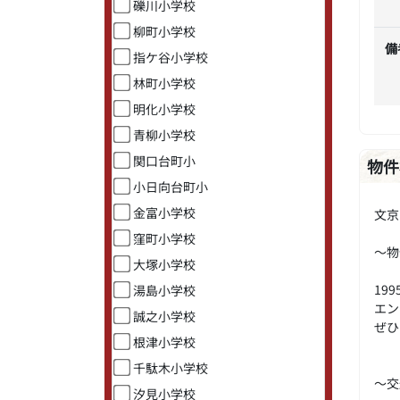
礫川小学校
柳町小学校
備
指ケ谷小学校
林町小学校
明化小学校
青柳小学校
関口台町小
物件
小日向台町小
金富小学校
文京
窪町小学校
～物
大塚小学校
19
湯島小学校
エン
誠之小学校
ぜひ
根津小学校
千駄木小学校
～交
汐見小学校