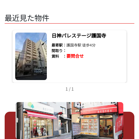
最近見た物件
日神パレステージ護国寺
最寄駅：
護国寺駅 徒歩4分
間取り：
要問合せ
賃料 ：
1 / 1