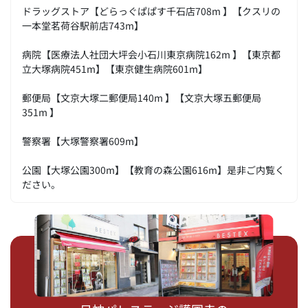
ドラッグストア【どらっぐぱぱす千石店708m 】【クスリの
一本堂茗荷谷駅前店743m】
病院【医療法人社団大坪会小石川東京病院162m 】【東京都
立大塚病院451m】【東京健生病院601m】
郵便局【文京大塚二郵便局140m 】【文京大塚五郵便局
351m 】
警察署【大塚警察署609m】
公園【大塚公園300m】【教育の森公園616m】是非ご内覧く
ださい。