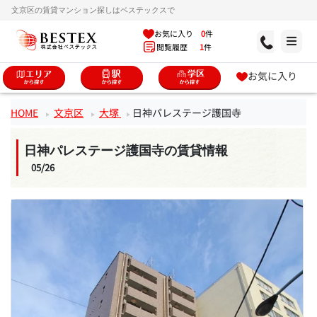
文京区の賃貸マンション探しはベステックスで
お気に入り
0
件
閲覧履歴
1
件
お気に入り
HOME
文京区
大塚
日神パレステージ護国寺
日神パレステージ護国寺の賃貸情報
05/26