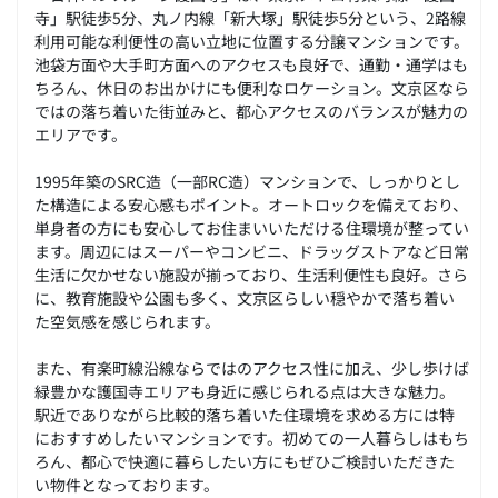
寺」駅徒歩5分、丸ノ内線「新大塚」駅徒歩5分という、2路線
利用可能な利便性の高い立地に位置する分譲マンションです。
池袋方面や大手町方面へのアクセスも良好で、通勤・通学はも
ちろん、休日のお出かけにも便利なロケーション。文京区なら
ではの落ち着いた街並みと、都心アクセスのバランスが魅力の
エリアです。
1995年築のSRC造（一部RC造）マンションで、しっかりとし
た構造による安心感もポイント。オートロックを備えており、
単身者の方にも安心してお住まいいただける住環境が整ってい
ます。周辺にはスーパーやコンビニ、ドラッグストアなど日常
生活に欠かせない施設が揃っており、生活利便性も良好。さら
に、教育施設や公園も多く、文京区らしい穏やかで落ち着い
た空気感を感じられます。
また、有楽町線沿線ならではのアクセス性に加え、少し歩けば
緑豊かな護国寺エリアも身近に感じられる点は大きな魅力。
駅近でありながら比較的落ち着いた住環境を求める方には特
におすすめしたいマンションです。初めての一人暮らしはもち
ろん、都心で快適に暮らしたい方にもぜひご検討いただきた
い物件となっております。