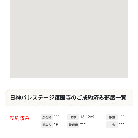
日神パレステージ護国寺のご成約済み部屋一覧
***
18.12㎡
***
契約済み
所在階
面積
敷金
1K
***
***
間取り
管理費
礼金