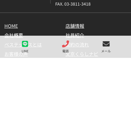
FAX. 03-3811-3418
HOME
店舗情報
会社概要
社員紹介
ベステックスとは
契約の流れ
LINE
電話
メール
お客様の声
文京くらしナビ
お気に入り一覧
メールマガジン
LINE公式アカウント
お問い合わせ
プライバシーポリシー
サイトマップ
金融商品の販売に関して
採用情報
仲介業者様用【内見申請】
【物件掲載申請】
(C) BESTEX Co. ALL RIGHTS RESERVED.