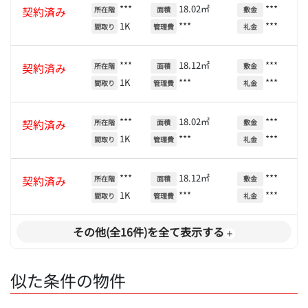
***
18.02㎡
***
契約済み
所在階
面積
敷金
1K
***
***
間取り
管理費
礼金
***
18.12㎡
***
契約済み
所在階
面積
敷金
1K
***
***
間取り
管理費
礼金
***
18.02㎡
***
契約済み
所在階
面積
敷金
1K
***
***
間取り
管理費
礼金
***
18.12㎡
***
契約済み
所在階
面積
敷金
1K
***
***
間取り
管理費
礼金
その他(全16件)を全て表示する
似た条件の物件