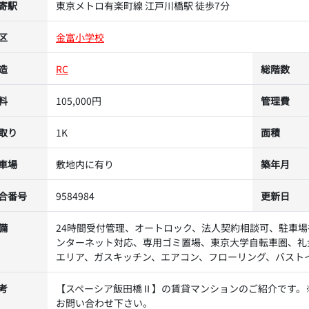
寄駅
東京メトロ有楽町線 江戸川橋駅 徒歩7分
区
金富小学校
造
RC
総階数
料
105,000円
管理費
取り
1K
面積
車場
敷地内に有り
築年月
合番号
9584984
更新日
備
24時間受付管理、オートロック、法人契約相談可、駐車
ンターネット対応、専用ゴミ置場、東京大学自転車圏、礼
エリア、ガスキッチン、エアコン、フローリング、バスト
考
【スペーシア飯田橋Ⅱ】の賃貸マンションのご紹介です。
お問い合わせ下さい。