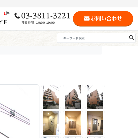
歴
1
件
イド