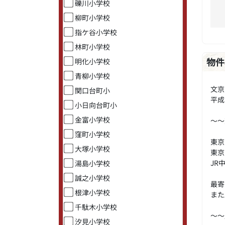
礫川小学校
柳町小学校
指ケ谷小学校
林町小学校
明化小学校
物件
青柳小学校
文京
関口台町小
平成
小日向台町小
金富小学校
～～
窪町小学校
東京
大塚小学校
東京
J
湯島小学校
誠之小学校
最寄
根津小学校
また
千駄木小学校
～～
汐見小学校