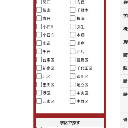
関口
向丘
最
後楽
千駄木
学
春日
根津
小石川
弥生
構
小日向
本郷
賃
水道
湯島
千石
西片
間
台東区
豊島区
新宿区
千代田区
駐
北区
荒川区
問
墨田区
足立区
港区
中央区
設
江東区
中野区
備
学区で探す