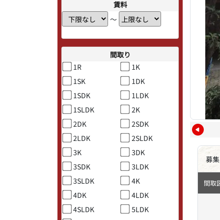
賃料
〜
間取り
1R
1K
1SK
1DK
1SDK
1LDK
1SLDK
2K
2DK
2SDK
2LDK
2SLDK
3K
3DK
募集
3SDK
3LDK
3SLDK
4K
間取
4DK
4LDK
4SLDK
5LDK