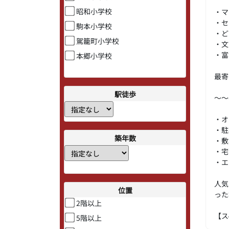
昭和小学校
・
・
駒本小学校
・
駕籠町小学校
・
・
本郷小学校
最寄
駅徒歩
～～
・オ
・駐
築年数
・敷
・宅
・エ
人気
位置
った
2階以上
【ス
5階以上