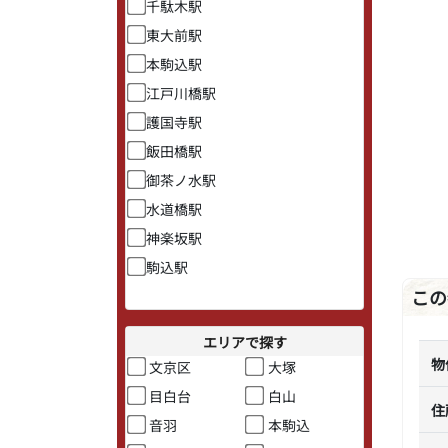
千駄木駅
東大前駅
本駒込駅
江戸川橋駅
護国寺駅
飯田橋駅
御茶ノ水駅
水道橋駅
神楽坂駅
駒込駅
この
エリアで探す
物
文京区
大塚
目白台
白山
住
音羽
本駒込