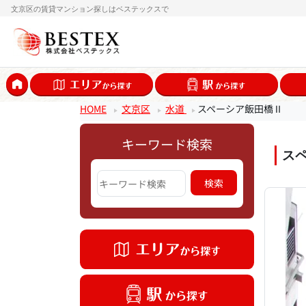
文京区の賃貸マンション探しはベステックスで
HOME
文京区
水道
スペーシア飯田橋Ⅱ
キーワード検索
ス