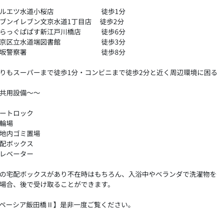
マルエツ水道小桜店 徒歩1分
セブンイレブン文京水道1丁目店 徒歩2分
どらっぐぱぱす新江戸川橋店 徒歩6分
文京区立水道端図書館 徒歩3分
富坂警察署 徒歩8分
りもスーパーまで徒歩1分・コンビニまで徒歩2分と近く周辺環境に困
共用設備～～
ートロック
輪場
地内ゴミ置場
配ボックス
レベーター
の宅配ボックスがあり不在時はもちろん、入浴中やベランダで洗濯物を
場合、後で受け取ることができます。
ペーシア飯田橋Ⅱ】是非一度ご覧ください。