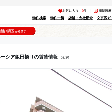
お気に入り
0
件
|
閲覧履
物件検索
物件一覧
店舗・会社紹介
文京区ガ
ペーシア飯田橋Ⅱの賃貸情報
02/20