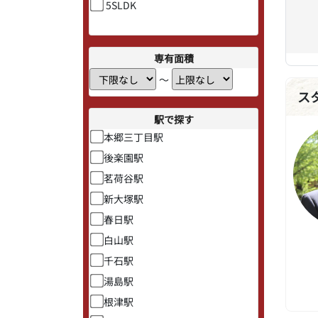
5SLDK
専有面積
〜
ス
駅で探す
本郷三丁目駅
後楽園駅
茗荷谷駅
新大塚駅
春日駅
白山駅
千石駅
湯島駅
根津駅