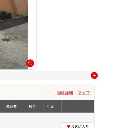
物件詳細
マップ
|
管理費
敷金
礼金
♥
お気に入り