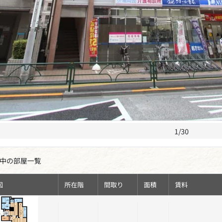
1/30
中の部屋一覧
図
所在階
間取り
面積
賃料