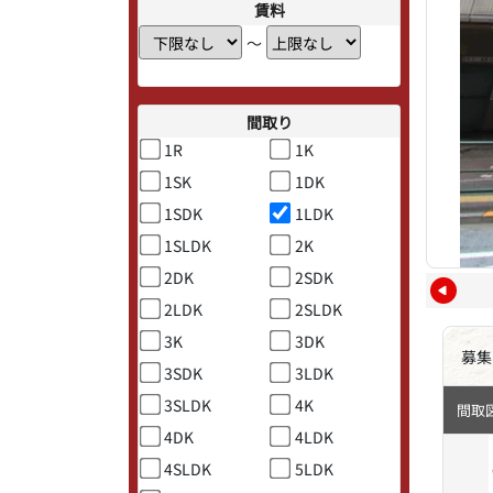
賃料
〜
間取り
1R
1K
1SK
1DK
1SDK
1LDK
1SLDK
2K
2DK
2SDK
2LDK
2SLDK
3K
3DK
募集
3SDK
3LDK
3SLDK
4K
間取
4DK
4LDK
4SLDK
5LDK