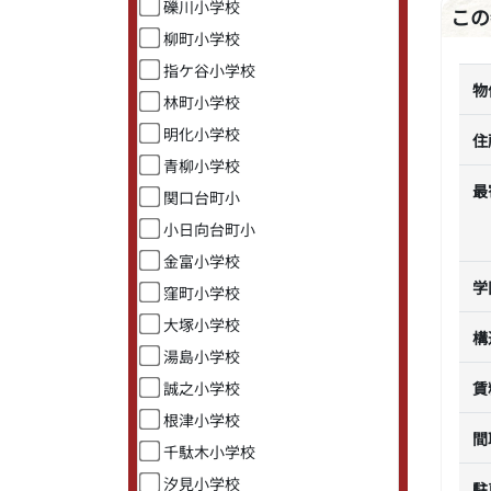
礫川小学校
この
柳町小学校
指ケ谷小学校
物
林町小学校
明化小学校
住
青柳小学校
最
関口台町小
小日向台町小
金富小学校
学
窪町小学校
大塚小学校
構
湯島小学校
誠之小学校
賃
根津小学校
間
千駄木小学校
汐見小学校
駐