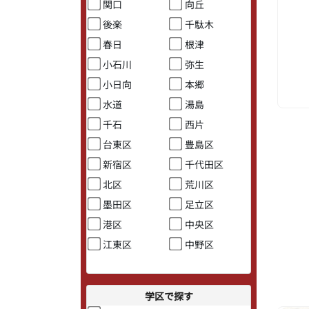
関口
向丘
後楽
千駄木
春日
根津
小石川
弥生
小日向
本郷
水道
湯島
千石
西片
台東区
豊島区
新宿区
千代田区
北区
荒川区
墨田区
足立区
港区
中央区
江東区
中野区
学区で探す