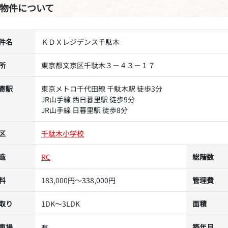
物件について
件名
ＫＤＸレジデンス千駄木
所
東京都文京区千駄木３－４３－１７
寄駅
東京メトロ千代田線 千駄木駅 徒歩3分
JR山手線 西日暮里駅 徒歩9分
JR山手線 日暮里駅 徒歩8分
区
千駄木小学校
造
RC
総階数
料
183,000円～338,000円
管理費
取り
1DK～3LDK
面積
車場
有
築年月