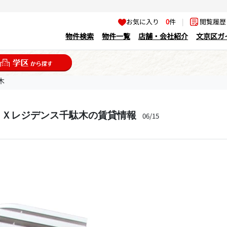
お気に入り
0
件
|
閲覧履
物件検索
物件一覧
店舗・会社紹介
文京区ガ
木
ＤＸレジデンス千駄木の賃貸情報
06/15