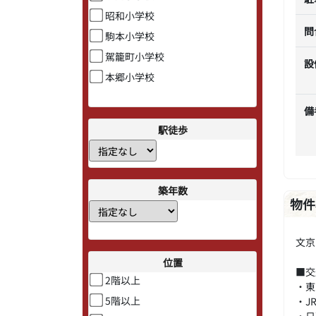
昭和小学校
問
駒本小学校
駕籠町小学校
設
本郷小学校
備
駅徒歩
築年数
物件
文京
位置
■交
2階以上
・東
5階以上
・J
・日