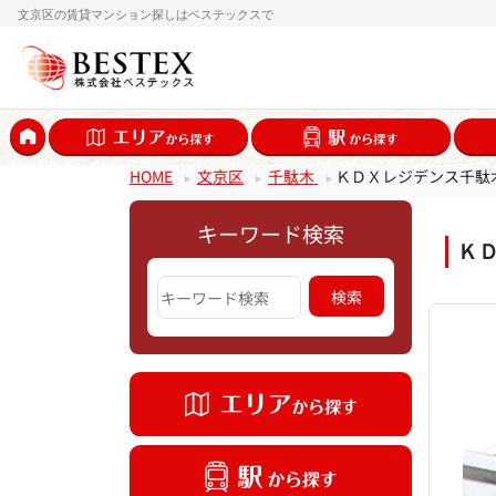
文京区の賃貸マンション探しはベステックスで
HOME
文京区
千駄木
ＫＤＸレジデンス千駄
キーワード検索
Ｋ