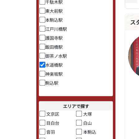
千駄木駅
東大前駅
本駒込駅
ス
江戸川橋駅
護国寺駅
飯田橋駅
御茶ノ水駅
水道橋駅
神楽坂駅
駒込駅
エリアで探す
文京区
大塚
目白台
白山
音羽
本駒込