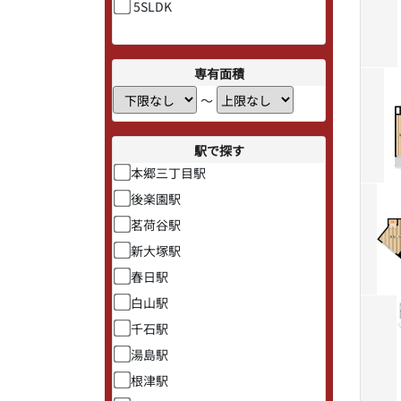
5SLDK
専有面積
〜
駅で探す
本郷三丁目駅
後楽園駅
茗荷谷駅
新大塚駅
春日駅
白山駅
千石駅
湯島駅
根津駅