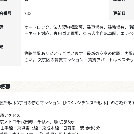
合番号
233
更新日
備
オートロック、法人契約相談可、駐車場有、駐輪場有、宅
ーネット対応、専用ゴミ置場、東京大学自転車圏、エレベ
考
詳細閲覧ありがとうございます。最新の空室の確認、内覧
さい。 文京区の賃貸マンション・賃貸アパートはベステ
概要
区千駄木3丁目の佇むマンション【KDXレジデンス千駄木】のご紹介で
通アクセス
京メトロ千代田線「千駄木」駅 徒歩3分
R山手線・京浜東北線・京成本線「日暮里」駅 徒歩8分
暮里・舎人ライナー「日暮里」駅 徒歩8分