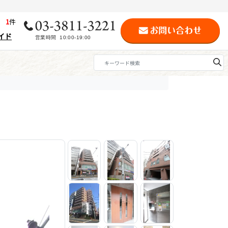
歴
1
件
イド