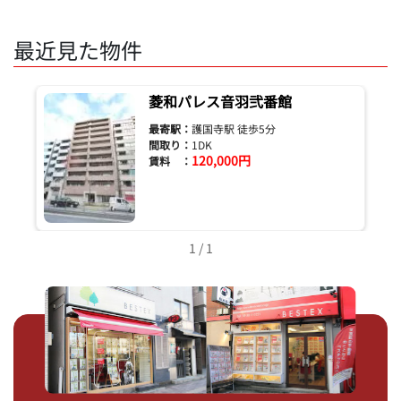
最近見た物件
菱和パレス音羽弐番館
最寄駅：
護国寺駅 徒歩5分
間取り：
1DK
120,000円
賃料 ：
1 / 1