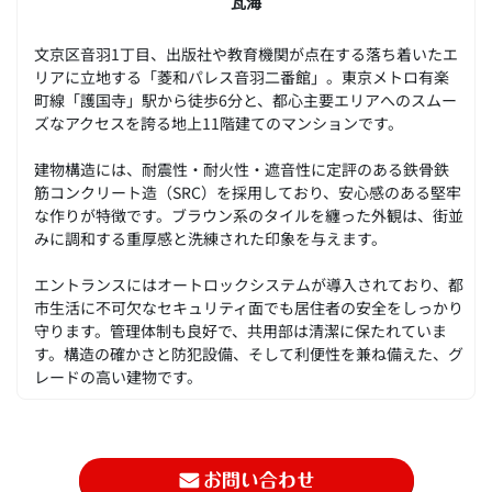
瓦海
文京区音羽1丁目、出版社や教育機関が点在する落ち着いたエ
リアに立地する「菱和パレス音羽二番館」。東京メトロ有楽
町線「護国寺」駅から徒歩6分と、都心主要エリアへのスムー
ズなアクセスを誇る地上11階建てのマンションです。
建物構造には、耐震性・耐火性・遮音性に定評のある鉄骨鉄
筋コンクリート造（SRC）を採用しており、安心感のある堅牢
な作りが特徴です。ブラウン系のタイルを纏った外観は、街並
みに調和する重厚感と洗練された印象を与えます。
エントランスにはオートロックシステムが導入されており、都
市生活に不可欠なセキュリティ面でも居住者の安全をしっかり
守ります。管理体制も良好で、共用部は清潔に保たれていま
す。構造の確かさと防犯設備、そして利便性を兼ね備えた、グ
レードの高い建物です。