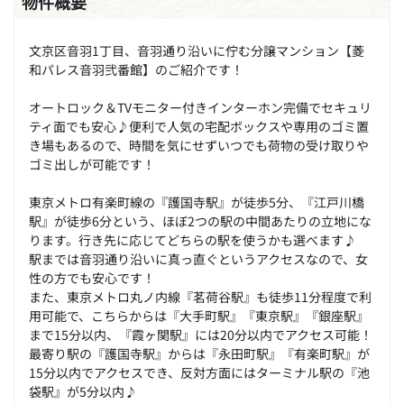
物件概要
文京区音羽1丁目、音羽通り沿いに佇む分譲マンション【菱
和パレス音羽弐番館】のご紹介です！
オートロック＆TVモニター付きインターホン完備でセキュリ
ティ面でも安心♪便利で人気の宅配ボックスや専用のゴミ置
き場もあるので、時間を気にせずいつでも荷物の受け取りや
ゴミ出しが可能です！
東京メトロ有楽町線の『護国寺駅』が徒歩5分、『江戸川橋
駅』が徒歩6分という、ほぼ2つの駅の中間あたりの立地にな
ります。行き先に応じてどちらの駅を使うかも選べます♪
駅までは音羽通り沿いに真っ直ぐというアクセスなので、女
性の方でも安心です！
また、東京メトロ丸ノ内線『茗荷谷駅』も徒歩11分程度で利
用可能で、こちらからは『大手町駅』『東京駅』『銀座駅』
まで15分以内、『霞ヶ関駅』には20分以内でアクセス可能！
最寄り駅の『護国寺駅』からは『永田町駅』『有楽町駅』が
15分以内でアクセスでき、反対方面にはターミナル駅の『池
袋駅』が5分以内♪