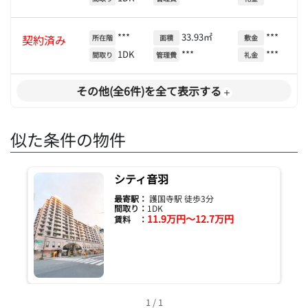
***
33.93㎡
***
契約済み
所在階
面積
敷金
1DK
***
***
間取り
管理費
礼金
その他(全6件)を全て表示する
似た条件の物件
シティ音羽
最寄駅：
護国寺駅 徒歩3分
間取り：
1DK
11.9万円～12.7万円
賃料 ：
1 / 1