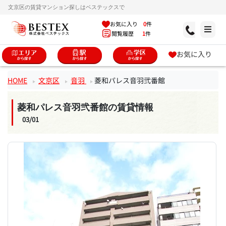
文京区の賃貸マンション探しはベステックスで
お気に入り
0
件
閲覧履歴
1
件
お気に入り
HOME
文京区
音羽
菱和パレス音羽弐番館
菱和パレス音羽弐番館の賃貸情報
03/01