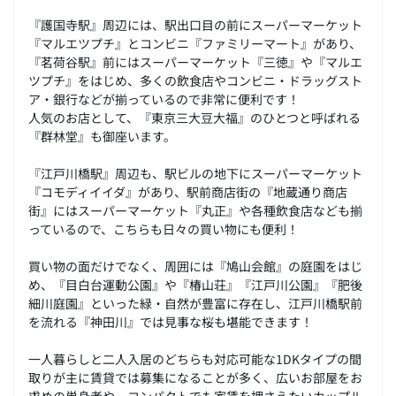
『護国寺駅』周辺には、駅出口目の前にスーパーマーケット
『マルエツプチ』とコンビニ『ファミリーマート』があり、
『茗荷谷駅』前にはスーパーマーケット『三徳』や『マルエ
ツプチ』をはじめ、多くの飲食店やコンビニ・ドラッグスト
ア・銀行などが揃っているので非常に便利です！
人気のお店として、『東京三大豆大福』のひとつと呼ばれる
『群林堂』も御座います。
『江戸川橋駅』周辺も、駅ビルの地下にスーパーマーケット
『コモディイイダ』があり、駅前商店街の『地蔵通り商店
街』にはスーパーマーケット『丸正』や各種飲食店なども揃
っているので、こちらも日々の買い物にも便利！
買い物の面だけでなく、周囲には『鳩山会館』の庭園をはじ
め、『目白台運動公園』や『椿山荘』『江戸川公園』『肥後
細川庭園』といった緑・自然が豊富に存在し、江戸川橋駅前
を流れる『神田川』では見事な桜も堪能できます！
一人暮らしと二人入居のどちらも対応可能な1DKタイプの間
取りが主に賃貸では募集になることが多く、広いお部屋をお
求めの単身者や、コンパクトでも家賃を押さえたいカップル