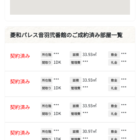
菱和パレス音羽弐番館のご成約済み部屋一覧
***
33.93㎡
***
契約済み
所在階
面積
敷金
1DK
***
***
間取り
管理費
礼金
***
33.93㎡
***
契約済み
所在階
面積
敷金
1DK
***
***
間取り
管理費
礼金
***
33.93㎡
***
契約済み
所在階
面積
敷金
1DK
***
***
間取り
管理費
礼金
***
30.97㎡
***
契約済み
所在階
面積
敷金
1DK
***
***
間取り
管理費
礼金