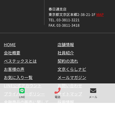
春日通支店
東京都文京区本郷2-38-21-1F
MAP
TEL. 03-3811-3221
FAX. 03-3811-3418
HOME
店舗情報
会社概要
社員紹介
ベステックスとは
契約の流れ
お客様の声
文京くらしナビ
お気に入り一覧
メールマガジン
LINE公式アカウント
お問い合わせ
プライバシーポリシー
サイトマップ
LINE
電話
メール
金融商品の販売に関して
採用情報
仲介業者様用【内見申請】
【物件掲載申請】