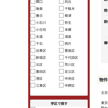
関口
向丘
後楽
千駄木
問
春日
根津
設
小石川
弥生
小日向
本郷
水道
湯島
備
千石
西片
台東区
豊島区
新宿区
千代田区
北区
荒川区
墨田区
足立区
港区
中央区
物件
江東区
中野区
文京
東京
学区で探す
駅か