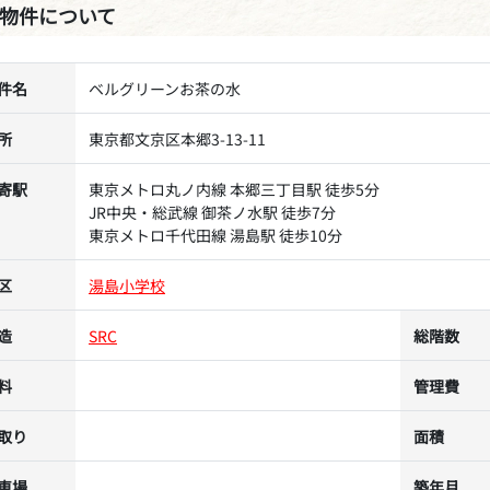
物件について
件名
ベルグリーンお茶の水
所
東京都文京区本郷3-13-11
寄駅
東京メトロ丸ノ内線 本郷三丁目駅 徒歩5分
JR中央・総武線 御茶ノ水駅 徒歩7分
東京メトロ千代田線 湯島駅 徒歩10分
区
湯島小学校
造
SRC
総階数
料
管理費
取り
面積
車場
築年月