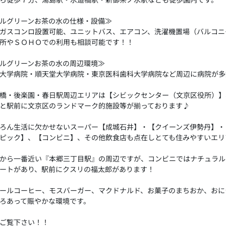
ルグリーンお茶の水の仕様・設備≫
ガスコンロ設置可能、ユニットバス、エアコン、洗濯機置場（バルコニ
所やＳＯＨＯでの利用も相談可能です！！
ルグリーンお茶の水の周辺環境≫
大学病院・順天堂大学病院・東京医科歯科大学病院など周辺に病院が多
橋・後楽園・春日駅周辺エリアは【シビックセンター（文京区役所）】
と駅前に文京区のランドマーク的施設等が揃っております♪
ろん生活に欠かせないスーパー【成城石井】・【クイーンズ伊勢丹】・
ピック】、【コンビニ】、その他飲食店も点在しとても住みやすいエリ
から一番近い『本郷三丁目駅』の周辺ですが、コンビニではナチュラル
マートがあり、駅前にクスリの福太郎があります！
ールコーヒー、モスバーガー、マクドナルド、お菓子のまちおか、おに
ろあって賑やかな環境です。
ご覧下さい！！