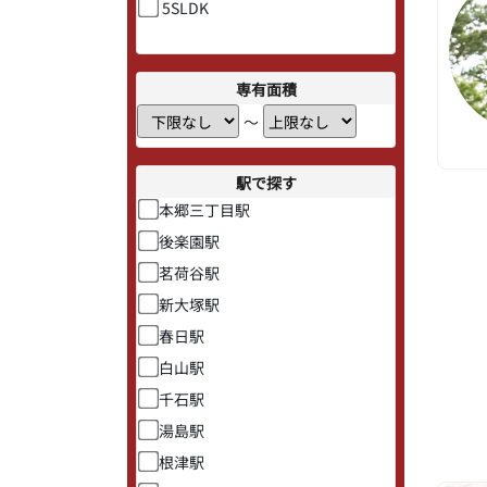
5SLDK
専有面積
〜
駅で探す
本郷三丁目駅
後楽園駅
茗荷谷駅
新大塚駅
春日駅
白山駅
千石駅
湯島駅
根津駅