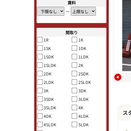
賃料
〜
間取り
1R
1K
1SK
1DK
1SDK
1LDK
1SLDK
2K
2DK
2SDK
2LDK
2SLDK
3K
3DK
3SDK
3LDK
3SLDK
4K
ス
4DK
4LDK
4SLDK
5LDK