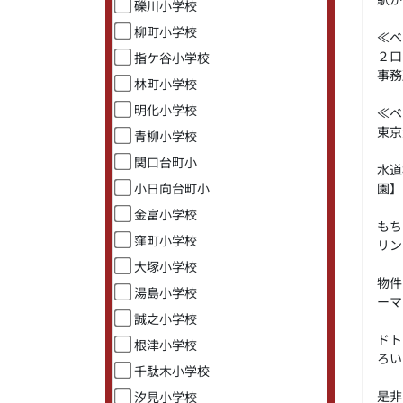
礫川小学校
柳町小学校
≪ベ
２口
指ケ谷小学校
事務
林町小学校
明化小学校
≪ベ
東京
青柳小学校
関口台町小
水道
園】
小日向台町小
金富小学校
もち
窪町小学校
リン
大塚小学校
物件
湯島小学校
ー
誠之小学校
ドト
根津小学校
ろい
千駄木小学校
是非
汐見小学校