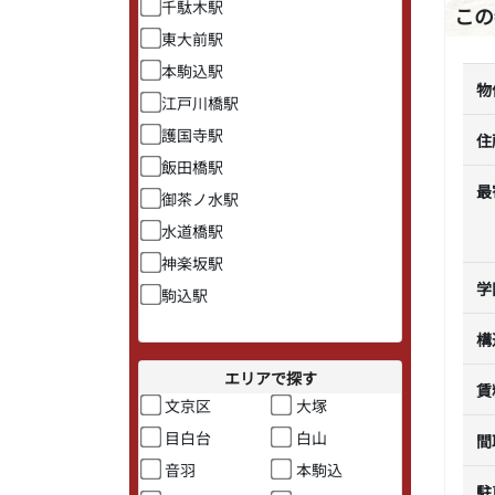
千駄木駅
この
東大前駅
本駒込駅
物
江戸川橋駅
護国寺駅
住
飯田橋駅
最
御茶ノ水駅
水道橋駅
神楽坂駅
学
駒込駅
構
エリアで探す
賃
文京区
大塚
目白台
白山
間
音羽
本駒込
駐