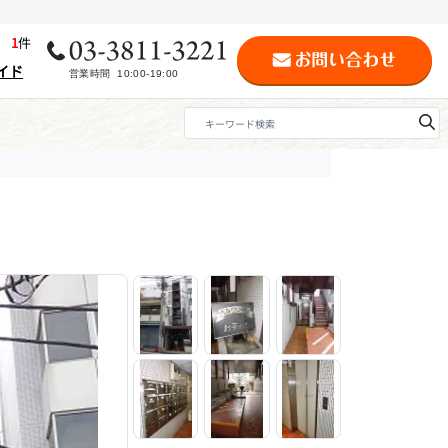
歴
1
件
イド