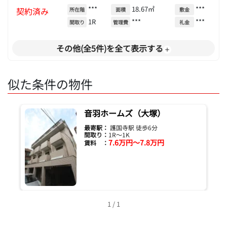
***
18.67㎡
***
契約済み
所在階
面積
敷金
1R
***
***
間取り
管理費
礼金
その他(全5件)を全て表示する
似た条件の物件
音羽ホームズ（大塚）
最寄駅：
護国寺駅 徒歩6分
間取り：
1R～1K
7.6万円～7.8万円
賃料 ：
1 / 1