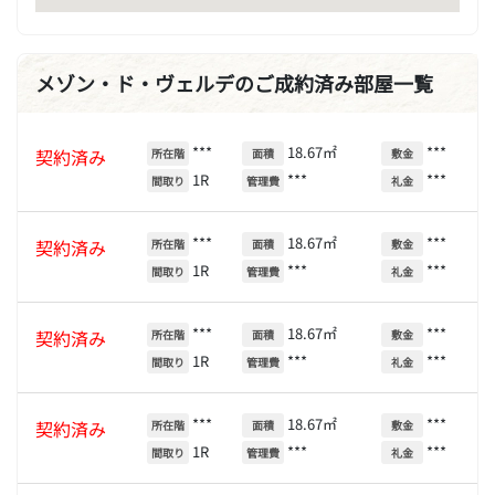
メゾン・ド・ヴェルデのご成約済み部屋一覧
***
18.67㎡
***
契約済み
所在階
面積
敷金
1R
***
***
間取り
管理費
礼金
***
18.67㎡
***
契約済み
所在階
面積
敷金
1R
***
***
間取り
管理費
礼金
***
18.67㎡
***
契約済み
所在階
面積
敷金
1R
***
***
間取り
管理費
礼金
***
18.67㎡
***
契約済み
所在階
面積
敷金
1R
***
***
間取り
管理費
礼金