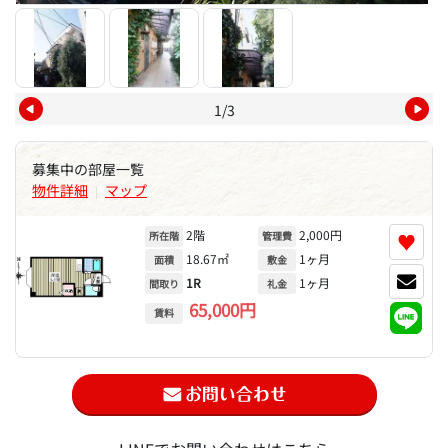
1/3
募集中の部屋一覧
物件詳細
マップ
|
2階
2,000円
♥
所在階
管理費
18.67㎡
1ヶ月
面積
敷金
1R
1ヶ月
間取り
礼金
65,000円
賃料