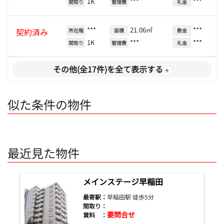
1K
***
***
間取り
管理費
礼金
***
21.06㎡
***
契約済み
所在階
面積
敷金
1K
***
***
間取り
管理費
礼金
その他(全17件)を全て表示する
似た条件の物件
最近見た物件
メインステージ早稲田
最寄駅：
早稲田駅 徒歩5分
間取り：
要問合せ
賃料 ：