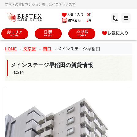
文京区の賃貸マンション探しはベステックスで
お気に入り
0
件
閲覧履歴
1
件
お気に入り
HOME
文京区
関口
メインステージ早稲田
メインステージ早稲田の賃貸情報
12/14