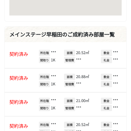
メインステージ早稲田のご成約済み部屋一覧
***
20.52㎡
***
契約済み
所在階
面積
敷金
1K
***
***
間取り
管理費
礼金
***
20.88㎡
***
契約済み
所在階
面積
敷金
1K
***
***
間取り
管理費
礼金
***
21.00㎡
***
契約済み
所在階
面積
敷金
1K
***
***
間取り
管理費
礼金
***
20.52㎡
***
契約済み
所在階
面積
敷金