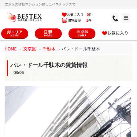
文京区の賃貸マンション探しはベステックスで
お気に入り
0
件
閲覧履歴
1
件
お気に入り
HOME
文京区
千駄木
パレ・ドール千駄木
パレ・ドール千駄木の賃貸情報
03/06