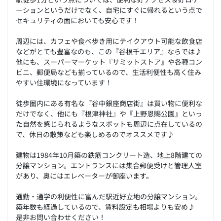
ーションというだけでなく、自宅にすぐに帰れるという点で
セキュリティの面においても安心です！
周辺には、カフェや食べ歩き用にテイクアウト可能な飲食店
などがとても豊富なのも、この『谷根千エリア』ならでは♪
他にも、スーパーマーケット『サミットストア』や各種コン
ビニ、郵便局なども揃っているので、生活利便性も高く住み
やすい住環境になっています！
徒歩圏内にある有名な『谷中銀座商店街』は買い物に便利な
だけでなく、他にも『根津神社』や『上野恩賜公園』といっ
た自然を感じられるようなスポットも周辺に点在しているの
で、休日の散策なども楽しめるのでオススメです♪
建物は1984年10月築の鉄筋コンクリート造、地上8階建ての
分譲マンション。エントランスには集合郵便受けと管理人室
があり、奥にはエレベーターが御座います。
通勤・通学の利便性に富んだ駅近好立地の分譲マンション。
築年数も経過しているので、賃料設定も相場よりも安め♪
是非お問い合わせください！