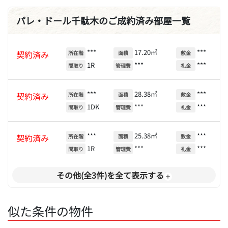
パレ・ドール千駄木のご成約済み部屋一覧
***
17.20㎡
***
契約済み
所在階
面積
敷金
1R
***
***
間取り
管理費
礼金
***
28.38㎡
***
契約済み
所在階
面積
敷金
1DK
***
***
間取り
管理費
礼金
***
25.38㎡
***
契約済み
所在階
面積
敷金
1R
***
***
間取り
管理費
礼金
その他(全3件)を全て表示する
似た条件の物件