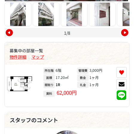
1/8
募集中の部屋一覧
物件詳細
マップ
|
6階
3,000円
♥
所在階
管理費
17.20㎡
1ヶ月
面積
敷金
1R
1ヶ月
間取り
礼金
62,000円
賃料
スタッフのコメント