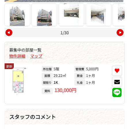
1/30
募集中の部屋一覧
物件詳細
マップ
|
更新
5階
5,000円
♥
所在階
管理費
29.22㎡
1ヶ月
面積
敷金
1K
1ヶ月
間取り
礼金
130,000円
賃料
スタッフのコメント