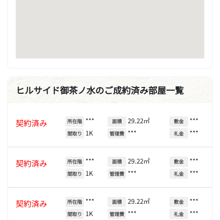
ヒルサイド御茶ノ水のご成約済み部屋一覧
***
29.22㎡
***
契約済み
所在階
面積
敷金
1K
***
***
間取り
管理費
礼金
***
29.22㎡
***
契約済み
所在階
面積
敷金
1K
***
***
間取り
管理費
礼金
***
29.22㎡
***
契約済み
所在階
面積
敷金
1K
***
***
間取り
管理費
礼金