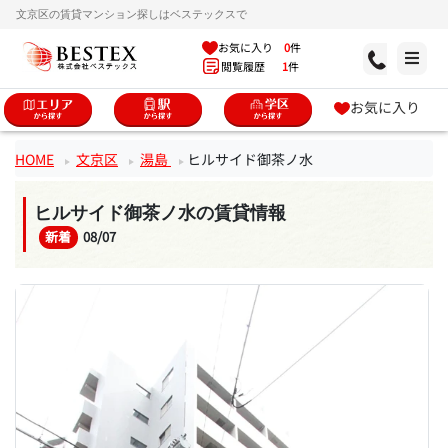
文京区の賃貸マンション探しはベステックスで
お気に入り
0
件
閲覧履歴
1
件
お気に入り
HOME
文京区
湯島
ヒルサイド御茶ノ水
ヒルサイド御茶ノ水の賃貸情報
新着
08/07