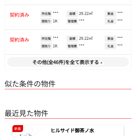
***
29.22㎡
***
契約済み
所在階
面積
敷金
1K
***
***
間取り
管理費
礼金
***
29.22㎡
***
契約済み
所在階
面積
敷金
1K
***
***
間取り
管理費
礼金
その他(全46件)を全て表示する
似た条件の物件
最近見た物件
新着
ヒルサイド御茶ノ水