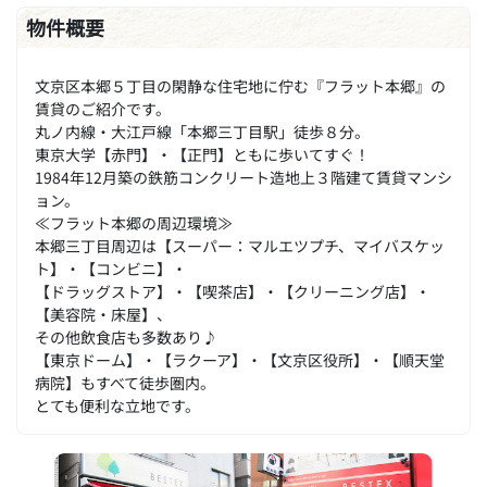
物件概要
文京区本郷５丁目の閑静な住宅地に佇む『フラット本郷』の
賃貸のご紹介です。
丸ノ内線・大江戸線「本郷三丁目駅」徒歩８分。
東京大学【赤門】・【正門】ともに歩いてすぐ！
1984年12月築の鉄筋コンクリート造地上３階建て賃貸マンシ
ョン。
≪フラット本郷の周辺環境≫
本郷三丁目周辺は【スーパー：マルエツプチ、マイバスケッ
ト】・【コンビニ】・
【ドラッグストア】・【喫茶店】・【クリーニング店】・
【美容院・床屋】、
その他飲食店も多数あり♪
【東京ドーム】・【ラクーア】・【文京区役所】・【順天堂
病院】もすべて徒歩圏内。
とても便利な立地です。