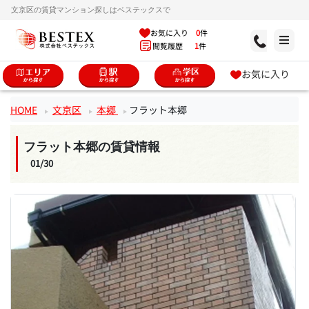
文京区の賃貸マンション探しはベステックスで
お気に入り
0
件
閲覧履歴
1
件
お気に入り
HOME
文京区
本郷
フラット本郷
フラット本郷の賃貸情報
01/30