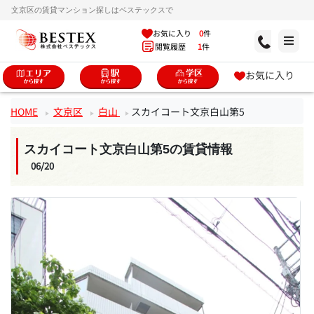
文京区の賃貸マンション探しはベステックスで
お気に入り
0
件
閲覧履歴
1
件
お気に入り
HOME
文京区
白山
スカイコート文京白山第5
スカイコート文京白山第5の賃貸情報
06/20