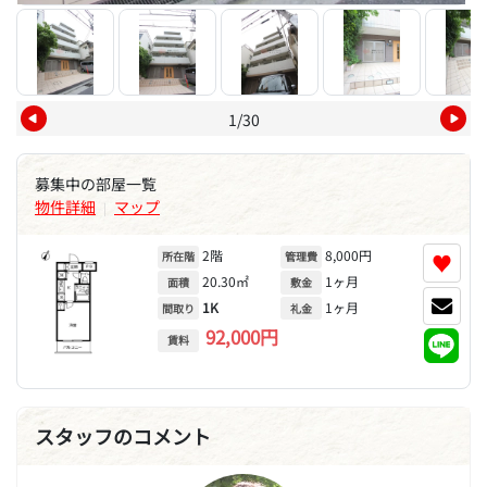
1/30
募集中の部屋一覧
物件詳細
マップ
|
2階
8,000円
♥
所在階
管理費
20.30㎡
1ヶ月
面積
敷金
1K
1ヶ月
間取り
礼金
92,000円
賃料
スタッフのコメント