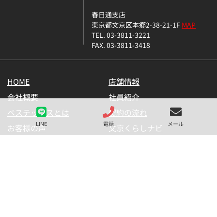
春日通支店
東京都文京区本郷2-38-21-1F
MAP
TEL. 03-3811-3221
FAX. 03-3811-3418
HOME
店舗情報
会社概要
社員紹介
ベステックスとは
契約の流れ
LINE
電話
メール
お客様の声
文京くらしナビ
お気に入り一覧
メールマガジン
LINE公式アカウント
お問い合わせ
プライバシーポリシー
サイトマップ
金融商品の販売に関して
採用情報
仲介業者様用【内見申請】
【物件掲載申請】