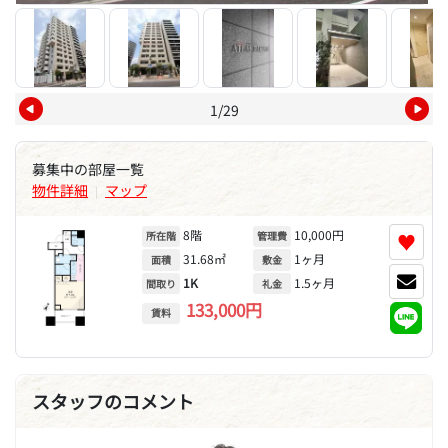
1/29
募集中の部屋一覧
物件詳細
マップ
|
8階
10,000円
♥
所在階
管理費
31.68㎡
1ヶ月
面積
敷金
1K
1.5ヶ月
間取り
礼金
133,000円
賃料
スタッフのコメント