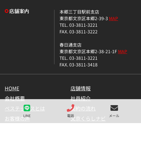
本郷三丁目駅前支店
東京都文京区本郷2-39-3
MAP
TEL. 03-3811-3221
FAX. 03-3811-3222
春日通支店
東京都文京区本郷2-38-21-1F
MAP
TEL. 03-3811-3221
FAX. 03-3811-3418
HOME
店舗情報
会社概要
社員紹介
ベステックスとは
契約の流れ
LINE
電話
メール
お客様の声
文京くらしナビ
お気に入り一覧
メールマガジン
LINE公式アカウント
お問い合わせ