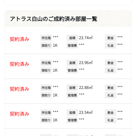
アトラス白山のご成約済み部屋一覧
***
23.74㎡
***
契約済み
所在階
面積
敷金
1K
***
***
間取り
管理費
礼金
***
23.96㎡
***
契約済み
所在階
面積
敷金
1K
***
***
間取り
管理費
礼金
***
22.88㎡
***
契約済み
所在階
面積
敷金
1K
***
***
間取り
管理費
礼金
***
23.54㎡
***
契約済み
所在階
面積
敷金
1K
***
***
間取り
管理費
礼金