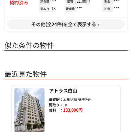
***
21.00㎡
***
契約済み
所在階
面積
敷金
1K
***
***
間取り
管理費
礼金
その他(全24件)を全て表示する
似た条件の物件
最近見た物件
アトラス白山
最寄駅：
本駒込駅 徒歩2分
間取り：
1K
133,000円
賃料 ：