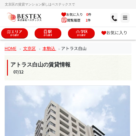
文京区の賃貸マンション探しはベステックスで
お気に入り
0
件
閲覧履歴
1
件
お気に入り
HOME
文京区
本駒込
アトラス白山
アトラス白山の賃貸情報
07/12