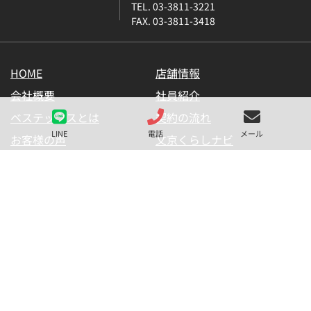
TEL. 03-3811-3221
FAX. 03-3811-3418
HOME
店舗情報
会社概要
社員紹介
ベステックスとは
契約の流れ
LINE
電話
メール
お客様の声
文京くらしナビ
お気に入り一覧
メールマガジン
LINE公式アカウント
お問い合わせ
プライバシーポリシー
サイトマップ
金融商品の販売に関して
採用情報
仲介業者様用【内見申請】
【物件掲載申請】
(C) BESTEX Co. ALL RIGHTS RESERVED.