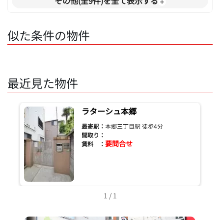
その他(全9件)を全て表示する
似た条件の物件
最近見た物件
ラターシュ本郷
最寄駅：
本郷三丁目駅 徒歩4分
間取り：
要問合せ
賃料 ：
1 / 1