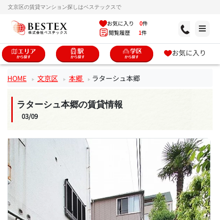
文京区の賃貸マンション探しはベステックスで
お気に入り
0
件
閲覧履歴
1
件
お気に入り
HOME
文京区
本郷
ラターシュ本郷
ラターシュ本郷の賃貸情報
03/09