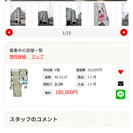
1/15
募集中の部屋一覧
物件詳細
マップ
|
6階
10,000円
♥
所在階
管理費
46.51㎡
1ヶ月
面積
敷金
2LDK
1ヶ月
間取り
礼金
180,000円
賃料
スタッフのコメント