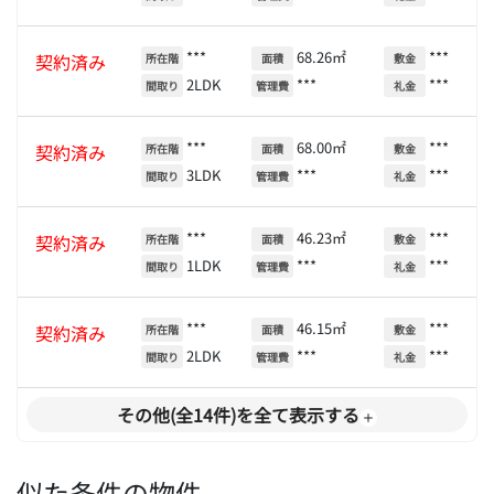
***
68.26㎡
***
契約済み
所在階
面積
敷金
2LDK
***
***
間取り
管理費
礼金
***
68.00㎡
***
契約済み
所在階
面積
敷金
3LDK
***
***
間取り
管理費
礼金
***
46.23㎡
***
契約済み
所在階
面積
敷金
1LDK
***
***
間取り
管理費
礼金
***
46.15㎡
***
契約済み
所在階
面積
敷金
2LDK
***
***
間取り
管理費
礼金
その他(全14件)を全て表示する
似た条件の物件