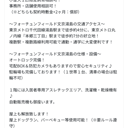
事務所・店舗使用相談可！
（※どちらも契約時敷金+2ヶ月：償却）
～フォーチュンフィールド文京湯島の交通アクセス～
東京メトロ千代田線湯島駅まで徒歩約4分に、東京メトロ丸
ノ内線『本郷三丁目』駅まで徒歩約7分の好立地！
複数駅・複数路線利用可能で通勤・通学に大変便利です！
～フォーチュンフィールド文京湯島の仕様・設備～
オートロック完備！
宅配BOX＆防犯カメラもありますので安心セキュリティ♪
駐輪場も完備しております！（１世帯１台、満車の場合は駐
輪不可）
１階には入居者専用アスレチックエリア、洗濯機・乾燥機有
♪
自動販売機も御座います。
屋上も解放致します！
屋上ドッグラン、バーベキュー等使用可能！（※要ルール遵
守）