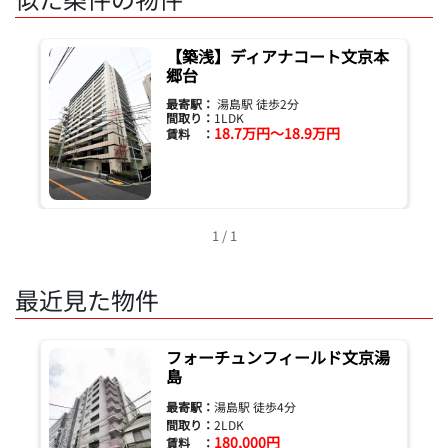
【築浅】ディアナコート文京本
郷台
最寄駅：
湯島駅 徒歩2分
間取り：
1LDK
18.7万円～18.9万円
賃料 ：
1 / 1
最近見た物件
フォーチュンフィールド文京湯
島
最寄駅：
湯島駅 徒歩4分
間取り：
2LDK
180,000円
賃料 ：