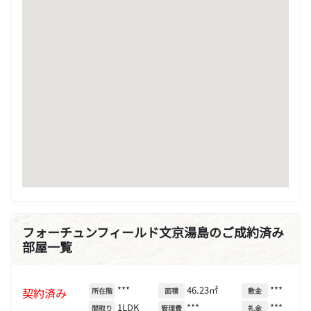
フォーチュンフィールド文京湯島のご成約済み
部屋一覧
***
46.23㎡
***
契約済み
所在階
面積
敷金
1LDK
***
***
間取り
管理費
礼金