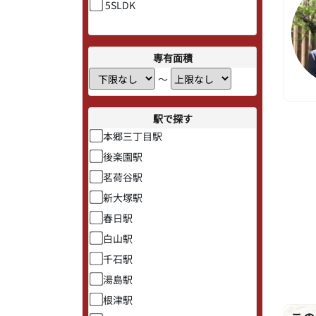
5SLDK
専有面積
〜
駅で探す
本郷三丁目駅
後楽園駅
茗荷谷駅
新大塚駅
春日駅
白山駅
千石駅
湯島駅
根津駅