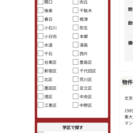
関口
向丘
問
後楽
千駄木
春日
根津
設
小石川
弥生
小日向
本郷
備
水道
湯島
千石
西片
台東区
豊島区
新宿区
千代田区
北区
荒川区
物件
墨田区
足立区
港区
中央区
文京
江東区
中野区
19
東大
マン
学区で探す