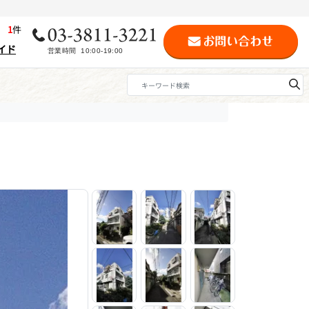
歴
1
件
イド