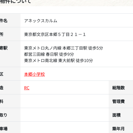
物件について
件名
アネックスカルム
所
東京都文京区本郷５丁目２１－１
寄駅
東京メトロ丸ノ内線 本郷三丁目駅 徒歩5分
都営三田線 春日駅 徒歩9分
東京メトロ南北線 東大前駅 徒歩10分
区
本郷小学校
造
RC
総階数
料
管理費
取り
面積
車場
築年月