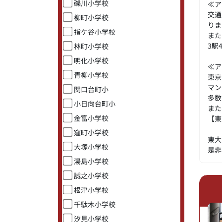
礫川小学校
≪ア
交通
柳町小学校
りま
指ケ谷小学校
また
3駅
林町小学校
明化小学校
≪ア
青柳小学校
東京
マン
関口台町小
多数
小日向台町小
また
金富小学校
【東
窪町小学校
東大
大塚小学校
是非
湯島小学校
誠之小学校
根津小学校
千駄木小学校
汐見小学校