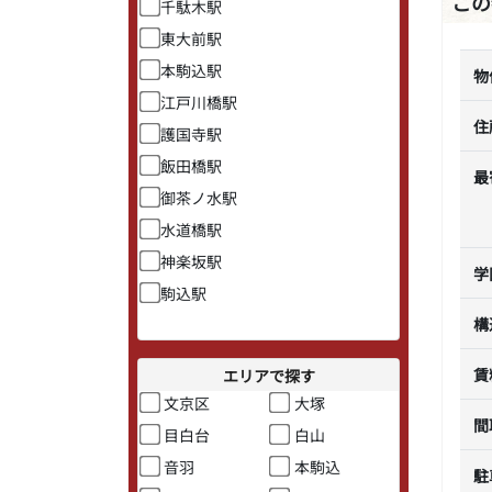
この
千駄木駅
東大前駅
本駒込駅
物
江戸川橋駅
住
護国寺駅
飯田橋駅
最
御茶ノ水駅
水道橋駅
神楽坂駅
学
駒込駅
構
賃
エリアで探す
文京区
大塚
間
目白台
白山
音羽
本駒込
駐