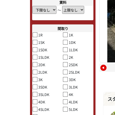
賃料
〜
間取り
1R
1K
1SK
1DK
1SDK
1LDK
1SLDK
2K
2DK
2SDK
2LDK
2SLDK
3K
3DK
3SDK
3LDK
3SLDK
4K
ス
4DK
4LDK
4SLDK
5LDK