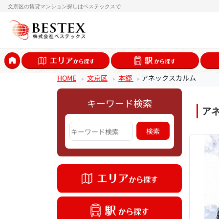
文京区の賃貸マンション探しはベステックスで
HOME
文京区
本郷
アネックスカルム
キーワード検索
ア