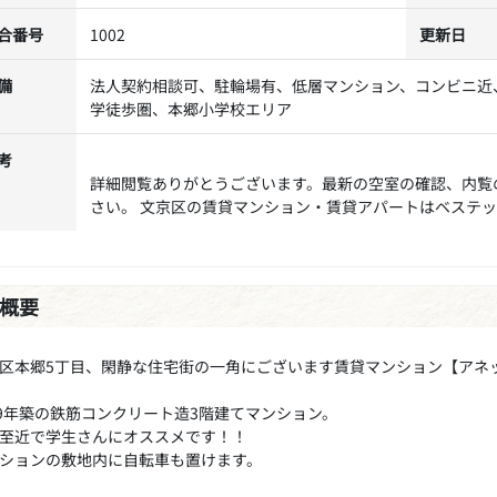
合番号
1002
更新日
備
法人契約相談可、駐輪場有、低層マンション、コンビニ近
学徒歩圏、本郷小学校エリア
考
詳細閲覧ありがとうございます。最新の空室の確認、内覧
さい。 文京区の賃貸マンション・賃貸アパートはベステ
概要
区本郷5丁目、閑静な住宅街の一角にございます賃貸マンション【アネ
89年築の鉄筋コンクリート造3階建てマンション。
至近で学生さんにオススメです！！
ションの敷地内に自転車も置けます。