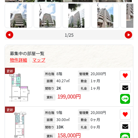
1/25
募集中の部屋一覧
物件詳細
マップ
|
更新
8階
20,000円
♥
所在階
管理費
40.27㎡
1ヶ月
面積
敷金
2K
1ヶ月
間取り
礼金
199,000円
賃料
更新
9階
20,000円
♥
所在階
管理費
30.00㎡
0ヶ月
面積
敷金
1DK
0ヶ月
間取り
礼金
158,000円
賃料