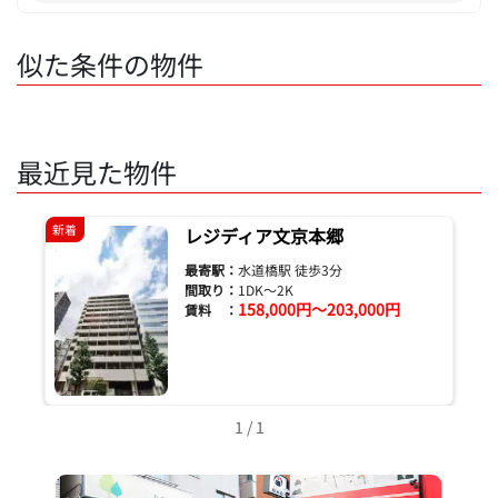
似た条件の物件
最近見た物件
新着
レジディア文京本郷
最寄駅：
水道橋駅 徒歩3分
間取り：
1DK～2K
158,000円～203,000円
賃料 ：
1 / 1