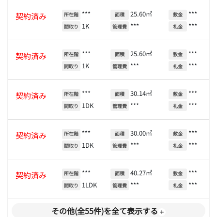
***
25.60㎡
***
契約済み
所在階
面積
敷金
1K
***
***
間取り
管理費
礼金
***
25.60㎡
***
契約済み
所在階
面積
敷金
1K
***
***
間取り
管理費
礼金
***
30.14㎡
***
契約済み
所在階
面積
敷金
1DK
***
***
間取り
管理費
礼金
***
30.00㎡
***
契約済み
所在階
面積
敷金
1DK
***
***
間取り
管理費
礼金
***
40.27㎡
***
契約済み
所在階
面積
敷金
1LDK
***
***
間取り
管理費
礼金
その他(全55件)を全て表示する