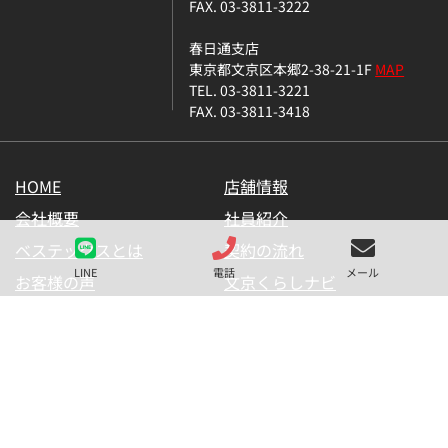
FAX. 03-3811-3222
春日通支店
東京都文京区本郷2-38-21-1F
MAP
TEL. 03-3811-3221
FAX. 03-3811-3418
HOME
店舗情報
会社概要
社員紹介
ベステックスとは
契約の流れ
LINE
電話
メール
お客様の声
文京くらしナビ
お気に入り一覧
メールマガジン
LINE公式アカウント
お問い合わせ
プライバシーポリシー
サイトマップ
金融商品の販売に関して
採用情報
仲介業者様用【内見申請】
【物件掲載申請】