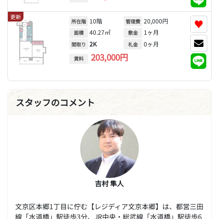
更新
10階
20,000円
♥
所在階
管理費
40.27㎡
1ヶ月
面積
敷金
2K
0ヶ月
間取り
礼金
203,000円
賃料
スタッフのコメント
吉村 隼人
文京区本郷1丁目に佇む【レジディア文京本郷】は、都営三田
線「水道橋」駅徒歩3分、JR中央・総武線「水道橋」駅徒歩6