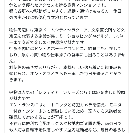
分という優れたアクセスを誇る賃貸マンションです。
都心各所への移動がしやすく、通勤・通学はもちろん、休日
のお出かけにも便利な立地となっています。
物件周辺には東京ドームシティやラクーア、文京区役所など文
京区を代表する施設が集まり、ショッピングやグルメ、レジャ
ーまで身近で楽しめる住環境が魅力です。
徒歩圏内にはドン・キホーテやコンビニ、飲食店も点在して
おり、急なお買い物や仕事帰りの食事にも困ることはありませ
ん。
利便性の高さがありながら、本郷らしい落ち着いた街並みも
感じられ、オン・オフどちらも充実した毎日を送ることがで
きます。
建物は人気の「レジディア」シリーズならではの充実した設備
が魅力です。
エントランスにはオートロックと防犯カメラを備え、モニタ
ー付きインターホンと連動しているため、室内から来訪者を
確認して対応することが可能です。
不在時に便利な宅配ボックスや敷地内ゴミ置き場、雨の日で
も大切な自転車を保管しやすい屋内駐輪場など、毎日の暮らし