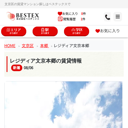
文京区の賃貸マンション探しはベステックスで
お気に入り
0
件
閲覧履歴
1
件
お気に入り
HOME
文京区
本郷
レジディア文京本郷
レジディア文京本郷の賃貸情報
新着
08/06