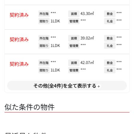
***
43.30㎡
***
契約済み
所在階
面積
敷金
1LDK
***
***
間取り
管理費
礼金
***
39.02㎡
***
契約済み
所在階
面積
敷金
1LDK
***
***
間取り
管理費
礼金
***
42.07㎡
***
契約済み
所在階
面積
敷金
1LDK
***
***
間取り
管理費
礼金
その他(全4件)を全て表示する
似た条件の物件