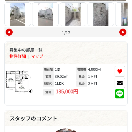
1/12
募集中の部屋一覧
物件詳細
マップ
|
1階
4,000円
♥
所在階
管理費
39.02㎡
1ヶ月
面積
敷金
1LDK
2ヶ月
間取り
礼金
135,000円
賃料
スタッフのコメント