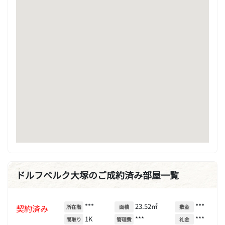
ドルフベルク大塚のご成約済み部屋一覧
***
23.52㎡
***
契約済み
所在階
面積
敷金
1K
***
***
間取り
管理費
礼金