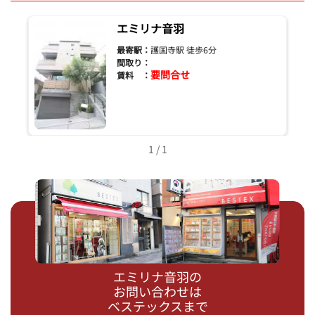
エミリナ音羽
最寄駅：
護国寺駅 徒歩6分
間取り：
要問合せ
賃料 ：
1 / 1
エミリナ音羽の
お問い合わせは
ベステックスまで