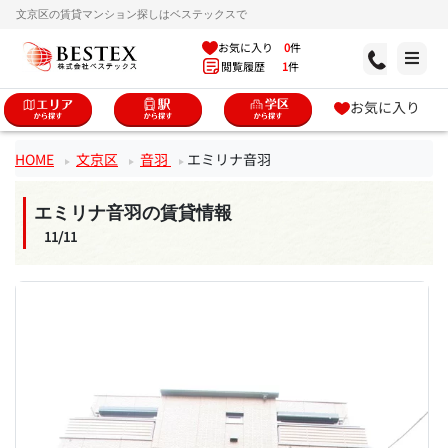
文京区の賃貸マンション探しはベステックスで
お気に入り
0
件
閲覧履歴
1
件
お気に入り
HOME
文京区
音羽
エミリナ音羽
エミリナ音羽の賃貸情報
11/11