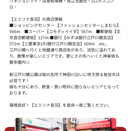
ウォシュレット・浴室乾燥機・独立洗面台・2口ガスコン
ロ・
【エミリナ音羽】の周辺情報
■ショッピングセンター 【ファッションセンターしまむら】
566m ■スーパー【コモディイイダ】567m ■郵便局【文
京音羽郵便局】127m ■銀行【みずほ銀行江戸川橋支店】
572m【三菱東京UFJ銀行江戸川橋支店】604m etc...
江戸川橋へ行くと地蔵通り商店街があり、活気に溢れてお
り、散策が楽しいエリアです。更にその先へいくと神楽坂も
散歩圏内☆
新江戸川橋公園は桜の名所で神田川沿いに咲き誇る桜並木は
必見です！
緑も十分にあり、飲食・買い物共に困らないエリアとなって
おります。
環境良好！【エミリナ音羽】を是非一度ご覧ください。