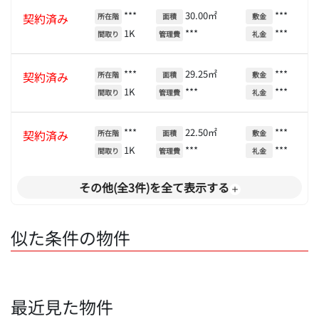
***
30.00㎡
***
契約済み
所在階
面積
敷金
1K
***
***
間取り
管理費
礼金
***
29.25㎡
***
契約済み
所在階
面積
敷金
1K
***
***
間取り
管理費
礼金
***
22.50㎡
***
契約済み
所在階
面積
敷金
1K
***
***
間取り
管理費
礼金
その他(全3件)を全て表示する
似た条件の物件
最近見た物件