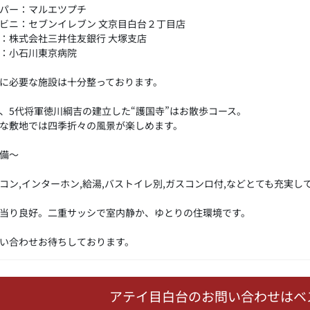
パー：マルエツプチ
ビニ：セブンイレブン 文京目白台２丁目店
：株式会社三井住友銀行 大塚支店
：小石川東京病院
に必要な施設は十分整っております。
、5代将軍徳川綱吉の建立した“護国寺”はお散歩コース。
な敷地では四季折々の風景が楽しめます。
備～
コン,インターホン,給湯,バストイレ別,ガスコンロ付,などとても充実し
当り良好。二重サッシで室内静か、ゆとりの住環境です。
い合わせお待ちしております。
アテイ目白台のお問い合わせはベ