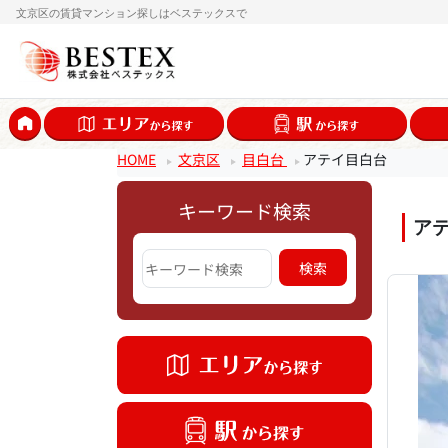
文京区の賃貸マンション探しはベステックスで
HOME
文京区
目白台
アテイ目白台
キーワード検索
ア