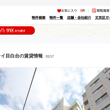
お気に入り
0
件
|
閲覧履
物件検索
物件一覧
店舗・会社紹介
文京区ガ
テイ目白台の賃貸情報
02/17