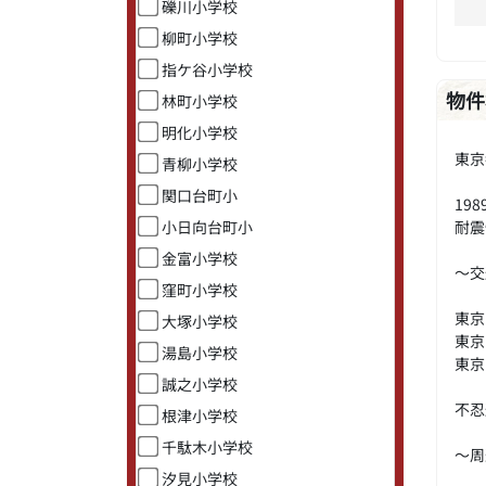
礫川小学校
柳町小学校
指ケ谷小学校
物件
林町小学校
明化小学校
東京
青柳小学校
関口台町小
19
耐震
小日向台町小
金富小学校
～交
窪町小学校
東京
大塚小学校
東京
湯島小学校
東京
誠之小学校
不忍
根津小学校
千駄木小学校
～周
汐見小学校