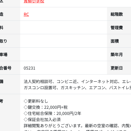
区
青柳小学校
造
RC
総階数
料
管理費
取り
面積
車場
築年月
合番号
05231
更新日
備
法人契約相談可、コンビニ近、インターネット対応、エレ
ガスコンロ設置可、ガスキッチン、エアコン、バストイレ
考
◇更新料なし
◇鍵交換：22,000円+税
◇住宅総合保険：20,000円/2年
◇保証会社加入必須
詳細閲覧ありがとうございます。最新の空室の確認、内覧