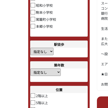
スー
昭和小学校
コン
駒本小学校
銀行
病院
駕籠町小学校
本郷小学校
生活
また
広大
駅徒歩
～設
エア
築年数
★日
お問
位置
2階以上
5階以上