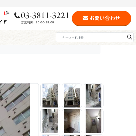
歴
1
件
イド