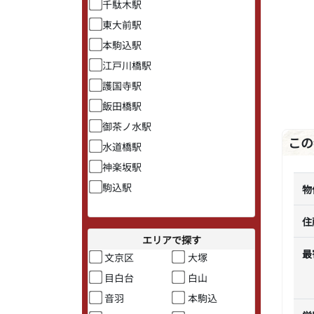
千駄木駅
東大前駅
本駒込駅
江戸川橋駅
護国寺駅
飯田橋駅
御茶ノ水駅
この
水道橋駅
神楽坂駅
駒込駅
物
住
エリアで探す
最
文京区
大塚
目白台
白山
音羽
本駒込