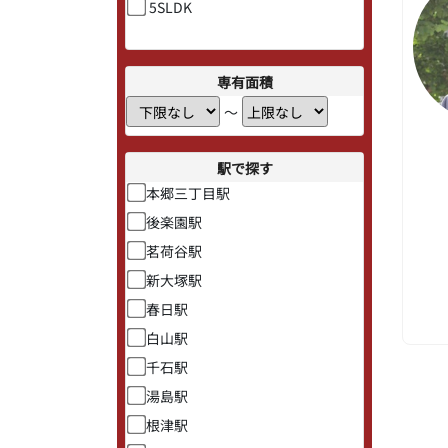
5SLDK
専有面積
〜
駅で探す
本郷三丁目駅
後楽園駅
茗荷谷駅
新大塚駅
春日駅
白山駅
千石駅
湯島駅
根津駅