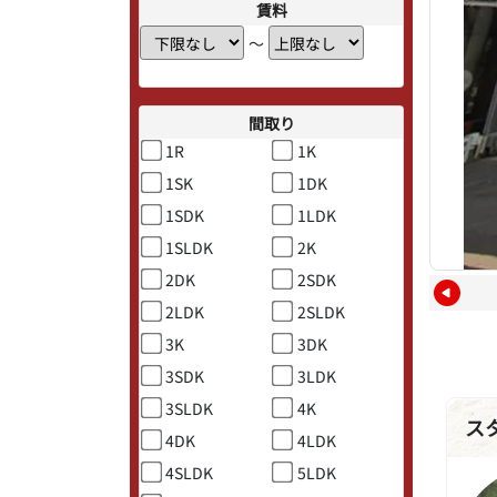
賃料
〜
間取り
1R
1K
1SK
1DK
1SDK
1LDK
1SLDK
2K
2DK
2SDK
2LDK
2SLDK
3K
3DK
3SDK
3LDK
3SLDK
4K
ス
4DK
4LDK
4SLDK
5LDK