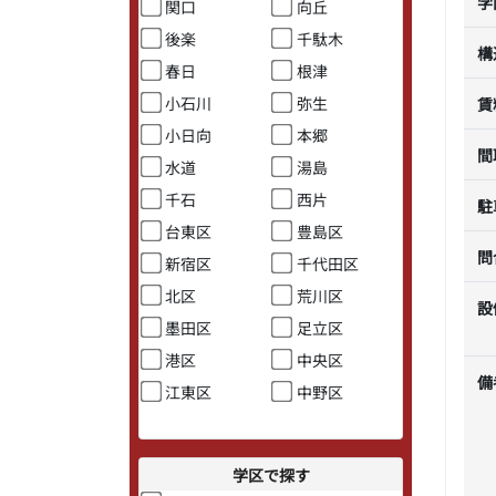
学
関口
向丘
後楽
千駄木
構
春日
根津
小石川
弥生
賃
小日向
本郷
間
水道
湯島
千石
西片
駐
台東区
豊島区
問
新宿区
千代田区
北区
荒川区
設
墨田区
足立区
港区
中央区
備
江東区
中野区
学区で探す