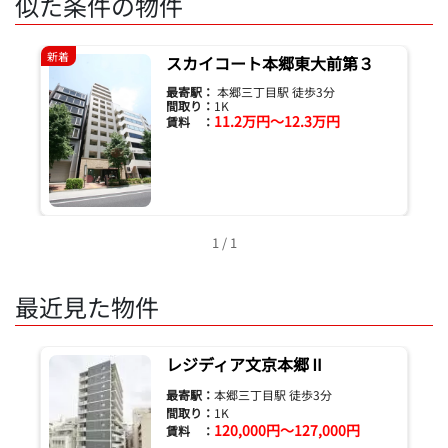
似た条件の物件
新着
スカイコート本郷東大前第３
最寄駅：
本郷三丁目駅 徒歩3分
間取り：
1K
11.2万円～12.3万円
賃料 ：
1 / 1
最近見た物件
レジディア文京本郷Ⅱ
最寄駅：
本郷三丁目駅 徒歩3分
間取り：
1K
120,000円～127,000円
賃料 ：