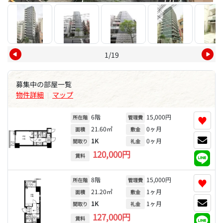
1/19
募集中の部屋一覧
物件詳細
マップ
|
6階
15,000円
♥
所在階
管理費
21.60㎡
0ヶ月
面積
敷金
1K
0ヶ月
間取り
礼金
120,000円
賃料
8階
15,000円
♥
所在階
管理費
21.20㎡
1ヶ月
面積
敷金
1K
1ヶ月
間取り
礼金
127,000円
賃料