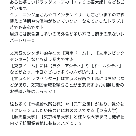
あると嬉しいドラッグストアの【くすりの福太郎】などもご
ざいます。
クリーニング屋さんやコインランドリーもございますので衣
替えの時期や洗濯物が乾いていない！なんていったトラブル
時でも安心です♪
周辺には飲食店も多いので外食が多い方でも飽きの来ないレ
パートリー☆
文京区のシンボル的存在の【東京ドーム】、【文京シビック
センター】なども徒歩圏内です♪
【東京ドーム】には【ラクーアシティ】や【ドームシティ】
などがあり、休日などには多くの方が訪れます！
【文京シビックセンター】は文京区役所で上階には展望台な
どがあり、文京区全域を望むことが出来ます♪お引越し後の
お手続き等はこちらで！
緑も多く【本郷給水所公苑】や【元町公園】があり、気分を
リフレッシュしたい時などにおススメです☆【東京大学】、
【順天堂大学】【東京科学大学】と様々な大学までも徒歩圏
内で学校関係者様にもおススメです☆