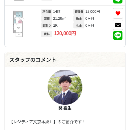
14階
15,000円
♥
所在階
管理費
21.20㎡
0ヶ月
面積
敷金
1K
0ヶ月
間取り
礼金
120,000円
賃料
スタッフのコメント
関 泰生
【レジディア文京本郷Ⅱ】のご紹介です！