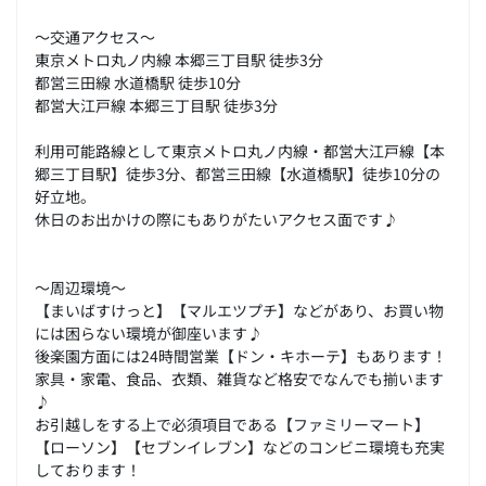
～交通アクセス～
東京メトロ丸ノ内線 本郷三丁目駅 徒歩3分
都営三田線 水道橋駅 徒歩10分
都営大江戸線 本郷三丁目駅 徒歩3分
利用可能路線として東京メトロ丸ノ内線・都営大江戸線【本
郷三丁目駅】徒歩3分、都営三田線【水道橋駅】徒歩10分の
好立地。
休日のお出かけの際にもありがたいアクセス面です♪
～周辺環境～
【まいばすけっと】【マルエツプチ】などがあり、お買い物
には困らない環境が御座います♪
後楽園方面には24時間営業【ドン・キホーテ】もあります！
家具・家電、食品、衣類、雑貨など格安でなんでも揃います
♪
お引越しをする上で必須項目である【ファミリーマート】
【ローソン】【セブンイレブン】などのコンビニ環境も充実
しております！