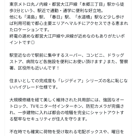
東京メトロ丸ノ内線・都営大江戸線「本郷三丁目」駅から徒
歩3分という、駅近で通勤・通学に便利な好立地。
他にも「湯島」駅、「春日」駅、「水道橋」駅など少し歩け
ば利用可能で都心主要エリアへマルチにアクセスできる恵まれ
たロケーションです。
終電の遅めな都営大江戸線やJR線が近めなのもありがたいポ
イントです◎
駅至近なので駅前に集中するスーパー、コンビニ、ドラッグ
ストア、病院など各施設を便利にお使い頂けます♪また、警察
署、区役所も近いんです！
住まいとしての完成度も「レジディア」シリーズの名に恥じな
いハイグレード仕様です。
大規模修繕を経て美しく維持された共用部には、強固なオー
トロック、TVモニター付インターホン、防犯カメラが完備さ
れ、一歩建物に入れば都会の喧騒を完全にシャットアウトす
る堅牢なセキュリティが住人を守ります。
不在時でも確実に荷物を受け取れる宅配ボックスや、曜日を