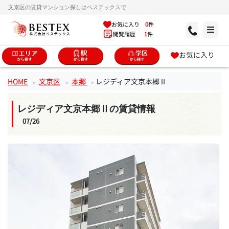
文京区の賃貸マンション探しはベステックスで
お気に入り
0
件
閲覧履歴
1
件
お気に入り
HOME
文京区
本郷
レジディア文京本郷Ⅱ
レジディア文京本郷Ⅱの賃貸情報
07/26