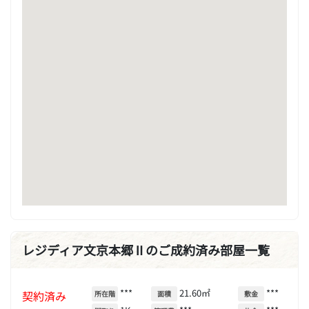
レジディア文京本郷Ⅱのご成約済み部屋一覧
***
21.60㎡
***
契約済み
所在階
面積
敷金