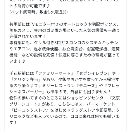
トの飼育が可能です♪
(ペット飼育時、敷金1ヶ月追加)
共用部にはTVモニター付きのオートロックや宅配ボックス、
防犯カメラ、専用のゴミ置き場といった人気の設備も一通り
完備されています！
専有部にも、グリル付き3口ガスコンロのシステムキッチン
やエアコン、温水洗浄便座、独立洗面台、浴室乾燥機、追焚
機能…などの設備を完備！快適に暮らすための環境が整って
います♪
千石駅前には『ファミリーマート』『セブンイレブン』や
『オリジン弁当』があり、夕飯やおかずを買ってから帰宅す
るのも楽々♪ファミリーレストラン『デニーズ』や『フレッ
シュネスバーガー』もあるので、外食にも困りません！
物件の歩いてすぐのところにはショッピングセンター『文京
グリーンコート』があり、こちらにはスーパーマーケット
『ピーコックストア』をはじめドラッグストアや郵便局、ク
リニックなども入っているので、ココに来れば何でも揃いま
す！