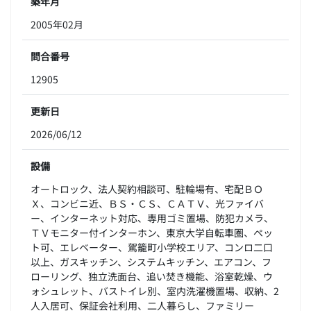
築年月
2005年02月
問合番号
12905
更新日
2026/06/12
設備
オートロック、法人契約相談可、駐輪場有、宅配ＢＯ
Ｘ、コンビニ近、ＢＳ・ＣＳ、ＣＡＴＶ、光ファイバ
ー、インターネット対応、専用ゴミ置場、防犯カメラ、
ＴＶモニター付インターホン、東京大学自転車圏、ペッ
ト可、エレベーター、駕籠町小学校エリア、コンロ二口
以上、ガスキッチン、システムキッチン、エアコン、フ
ローリング、独立洗面台、追い焚き機能、浴室乾燥、ウ
ォシュレット、バストイレ別、室内洗濯機置場、収納、2
人入居可、保証会社利用、二人暮らし、ファミリー