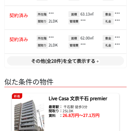
***
63.13㎡
***
契約済み
所在階
面積
敷金
2LDK
***
***
間取り
管理費
礼金
***
62.00㎡
***
契約済み
所在階
面積
敷金
2LDK
***
***
間取り
管理費
礼金
その他(全28件)を全て表示する
似た条件の物件
新着
Live Casa 文京千石 premier
最寄駅：
千石駅 徒歩3分
間取り：
2SLDK
26.8万円～27.1万円
賃料 ：