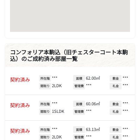
コンフォリア本駒込（旧チェスターコート本駒
込）のご成約済み部屋一覧
***
62.00㎡
***
契約済み
所在階
面積
敷金
2LDK
***
***
間取り
管理費
礼金
***
60.06㎡
***
契約済み
所在階
面積
敷金
1SLDK
***
***
間取り
管理費
礼金
***
63.13㎡
***
契約済み
所在階
面積
敷金
2LDK
***
***
間取り
管理費
礼金