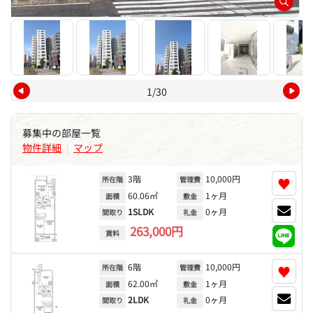
1/30
募集中の部屋一覧
物件詳細
マップ
|
3階
10,000円
♥
所在階
管理費
60.06㎡
1ヶ月
面積
敷金
1SLDK
0ヶ月
間取り
礼金
263,000円
賃料
6階
10,000円
♥
所在階
管理費
62.00㎡
1ヶ月
面積
敷金
2LDK
0ヶ月
間取り
礼金