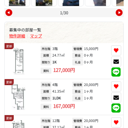
1/30
募集中の部屋一覧
物件詳細
マップ
|
更新
3階
15,000円
♥
所在階
管理費
24.77㎡
0ヶ月
面積
敷金
1K
0ヶ月
間取り
礼金
127,000円
賃料
更新
4階
20,000円
♥
所在階
管理費
41.35㎡
1ヶ月
面積
敷金
1LDK
1ヶ月
間取り
礼金
167,000円
賃料
更新
12階
20,000円
♥
所在階
管理費
37.12㎡
1ヶ月
面積
敷金