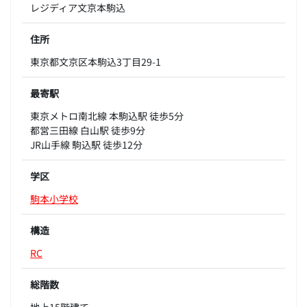
レジディア文京本駒込
住所
東京都文京区本駒込3丁目29-1
最寄駅
東京メトロ南北線 本駒込駅 徒歩5分
都営三田線 白山駅 徒歩9分
JR山手線 駒込駅 徒歩12分
学区
駒本小学校
構造
RC
総階数
地上15階建て