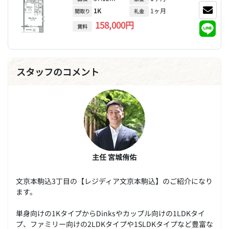
1K
1ヶ月
間取り
礼金
158,000円
賃料
スタッフのコメント
主任 宮城侑佑
文京本駒込3丁目の【レジディア文京本駒込】のご紹介になり
ます。
単身向けの1KタイプからDinksやカップル向けの1LDKタイ
プ、ファミリー向けの2LDKタイプや1SLDKタイプなど豊富な