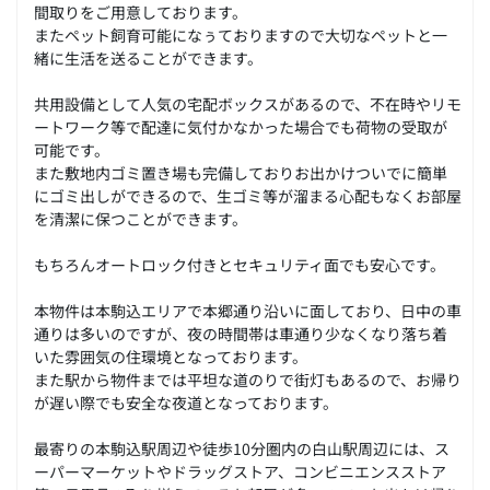
間取りをご用意しております。
またペット飼育可能になぅておりますので大切なペットと一
緒に生活を送ることができます。
共用設備として人気の宅配ボックスがあるので、不在時やリモ
ートワーク等で配達に気付かなかった場合でも荷物の受取が
可能です。
また敷地内ゴミ置き場も完備しておりお出かけついでに簡単
にゴミ出しができるので、生ゴミ等が溜まる心配もなくお部屋
を清潔に保つことができます。
もちろんオートロック付きとセキュリティ面でも安心です。
本物件は本駒込エリアで本郷通り沿いに面しており、日中の車
通りは多いのですが、夜の時間帯は車通り少なくなり落ち着
いた雰囲気の住環境となっております。
また駅から物件までは平坦な道のりで街灯もあるので、お帰り
が遅い際でも安全な夜道となっております。
最寄りの本駒込駅周辺や徒歩10分圏内の白山駅周辺には、ス
ーパーマーケットやドラッグストア、コンビニエンスストア