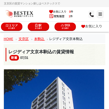
文京区の賃貸マンション探しはベステックスで
お気に入り
0
件
閲覧履歴
1
件
お気に入り
HOME
文京区
本駒込
レジディア文京本駒込
レジディア文京本駒込の賃貸情報
新着
07/31