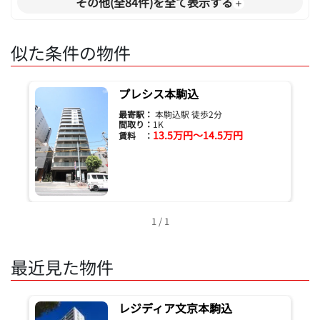
その他(全84件)を全て表示する
似た条件の物件
プレシス本駒込
最寄駅：
本駒込駅 徒歩2分
間取り：
1K
13.5万円～14.5万円
賃料 ：
1 / 1
最近見た物件
レジディア文京本駒込