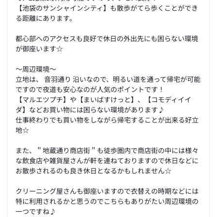
【池袋のサンシャインシティ】も散歩がてら歩くことができ
る距離にあります。
都心部へのアクセスも良好で休日の外出先にも困らない環境
が御座います☆
～周辺環境～
立地は、 音羽通り 沿いなので、明るい道を通って帰宅が可能
ですので夜道も安心なのが人気のポイントです！
【マルエツプチ】や【まいばすけっと】、【コモディイイ
ダ】などお買い物には困らない環境があります♪
仕事終わりでも買い物をしながら帰宅することが出来る好立
地☆
また、＂地蔵通り商店街＂も徒歩圏内で商店街の中には様々
な飲食店や雑貨屋さんが軒を連ねておりますので休日などに
お散歩されるのも良き休日となるかもしれません☆
クリーニング屋さんも御座いますので衣替えの時期などには
特に利用されるかと思うのでこちらもありがたい周辺環境の
一つですね♪