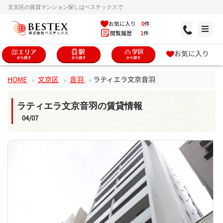
文京区の賃貸マンション探しはベステックスで
お気に入り
0
件
閲覧履歴
1
件
お気に入り
HOME
文京区
音羽
ラティエラ文京音羽
ラティエラ文京音羽の賃貸情報
04/07