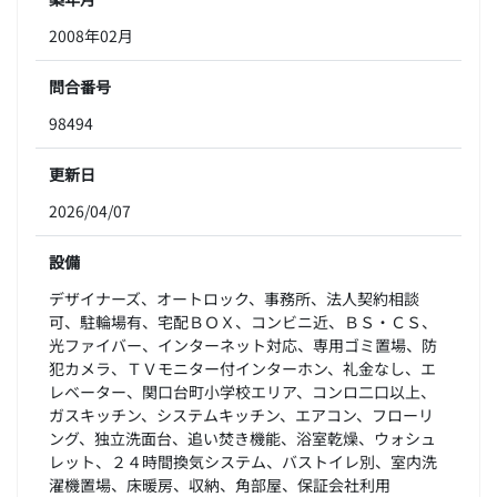
2008年02月
問合番号
98494
更新日
2026/04/07
設備
デザイナーズ、オートロック、事務所、法人契約相談
可、駐輪場有、宅配ＢＯＸ、コンビニ近、ＢＳ・ＣＳ、
光ファイバー、インターネット対応、専用ゴミ置場、防
犯カメラ、ＴＶモニター付インターホン、礼金なし、エ
レベーター、関口台町小学校エリア、コンロ二口以上、
ガスキッチン、システムキッチン、エアコン、フローリ
ング、独立洗面台、追い焚き機能、浴室乾燥、ウォシュ
レット、２４時間換気システム、バストイレ別、室内洗
濯機置場、床暖房、収納、角部屋、保証会社利用