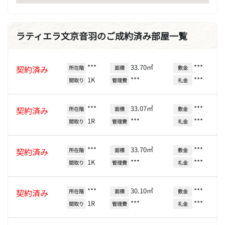
ラティエラ文京音羽のご成約済み部屋一覧
***
33.70㎡
***
契約済み
所在階
面積
敷金
1K
***
***
間取り
管理費
礼金
***
33.07㎡
***
契約済み
所在階
面積
敷金
1R
***
***
間取り
管理費
礼金
***
33.70㎡
***
契約済み
所在階
面積
敷金
1K
***
***
間取り
管理費
礼金
***
30.10㎡
***
契約済み
所在階
面積
敷金
1R
***
***
間取り
管理費
礼金