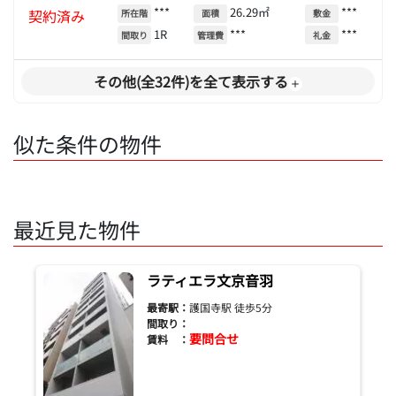
***
26.29㎡
***
契約済み
所在階
面積
敷金
1R
***
***
間取り
管理費
礼金
その他(全32件)を全て表示する
似た条件の物件
最近見た物件
ラティエラ文京音羽
最寄駅：
護国寺駅 徒歩5分
間取り：
要問合せ
賃料 ：