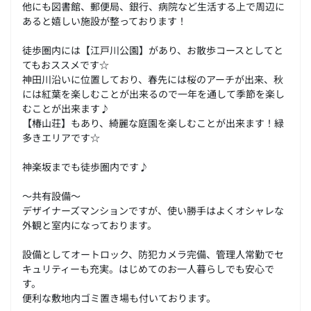
他にも図書館、郵便局、銀行、病院など生活する上で周辺に
あると嬉しい施設が整っております！
徒歩圏内には【江戸川公園】があり、お散歩コースとしてと
てもおススメです☆
神田川沿いに位置しており、春先には桜のアーチが出来、秋
には紅葉を楽しむことが出来るので一年を通して季節を楽し
むことが出来ます♪
【椿山荘】もあり、綺麗な庭園を楽しむことが出来ます！緑
多きエリアです☆
神楽坂までも徒歩圏内です♪
～共有設備～
デザイナーズマンションですが、使い勝手はよくオシャレな
外観と室内になっております。
設備としてオートロック、防犯カメラ完備、管理人常勤でセ
キュリティーも充実。はじめてのお一人暮らしでも安心で
す。
便利な敷地内ゴミ置き場も付いております。