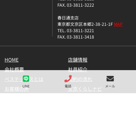
FAX. 03-3811-3222
春日通支店
東京都文京区本郷2-38-21-1F
MAP
TEL. 03-3811-3221
FAX. 03-3811-3418
HOME
店舗情報
会社概要
社員紹介
ベステックスとは
契約の流れ
LINE
電話
メール
お客様の声
文京くらしナビ
お気に入り一覧
メールマガジン
LINE公式アカウント
お問い合わせ
プライバシーポリシー
サイトマップ
金融商品の販売に関して
採用情報