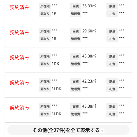
***
35.33㎡
***
契約済み
所在階
面積
敷金
1K
***
***
間取り
管理費
礼金
***
29.60㎡
***
契約済み
所在階
面積
敷金
1R
***
***
間取り
管理費
礼金
***
43.38㎡
***
契約済み
所在階
面積
敷金
1DK
***
***
間取り
管理費
礼金
***
42.23㎡
***
契約済み
所在階
面積
敷金
1LDK
***
***
間取り
管理費
礼金
***
43.38㎡
***
契約済み
所在階
面積
敷金
1LDK
***
***
間取り
管理費
礼金
その他(全27件)を全て表示する