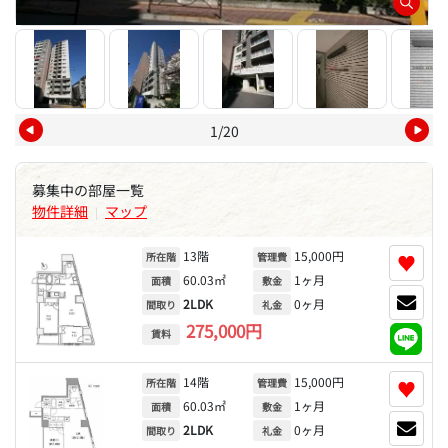
1/20
募集中の部屋一覧
物件詳細
マップ
|
13階
15,000円
♥
所在階
管理費
60.03㎡
1ヶ月
面積
敷金
2LDK
0ヶ月
間取り
礼金
275,000円
賃料
14階
15,000円
♥
所在階
管理費
60.03㎡
1ヶ月
面積
敷金
2LDK
0ヶ月
間取り
礼金