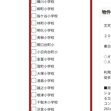
礫川小学校
柳町小学校
物件
指ケ谷小学校
林町小学校
文京
明化小学校
２０
青柳小学校
関口台町小
春日
小日向台町小
◇オ
金富小学校
◇人
窪町小学校
利用
大塚小学校
徒歩
湯島小学校
誠之小学校
■周
ショ
根津小学校
る立
千駄木小学校
コン
28
汐見小学校