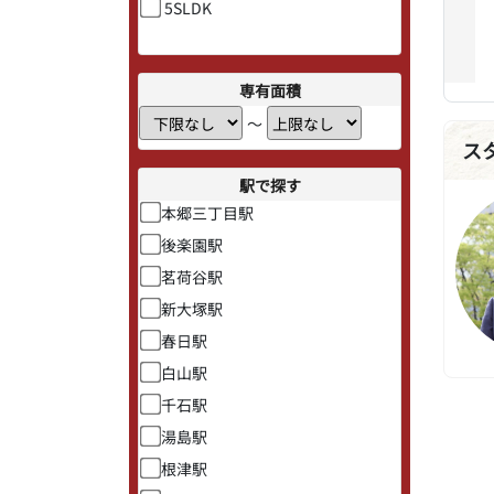
5SLDK
専有面積
〜
ス
駅で探す
本郷三丁目駅
後楽園駅
茗荷谷駅
新大塚駅
春日駅
白山駅
千石駅
湯島駅
根津駅