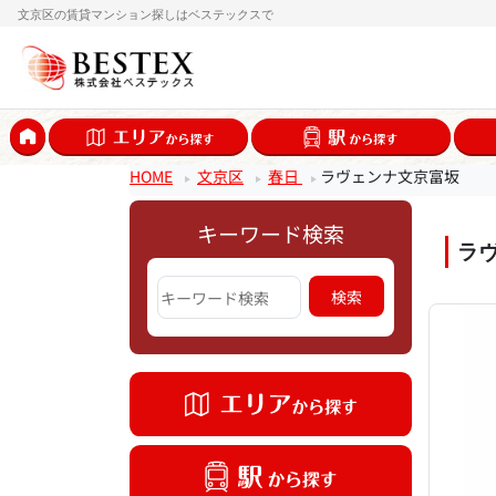
文京区の賃貸マンション探しはベステックスで
HOME
文京区
春日
ラヴェンナ文京富坂
キーワード検索
ラ