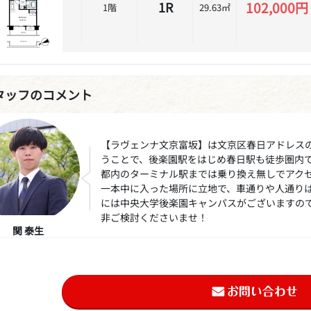
102,000円
1R
1階
29.63㎡
タッフのコメント
【ラヴェンナ文京富坂】は文京区春日アドレス
うことで、後楽園駅をはじめ春日駅も徒歩圏内
都内のターミナル駅までは乗り換え無しでアク
一本中に入った場所に立地で、車通りや人通り
には中央大学後楽園キャンパスがございますの
非ご検討くださいませ！
関 泰生