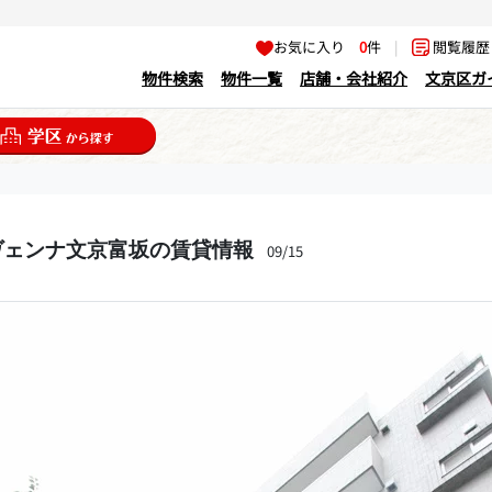
お気に入り
0
件
|
閲覧履
物件検索
物件一覧
店舗・会社紹介
文京区ガ
ヴェンナ文京富坂の賃貸情報
09/15