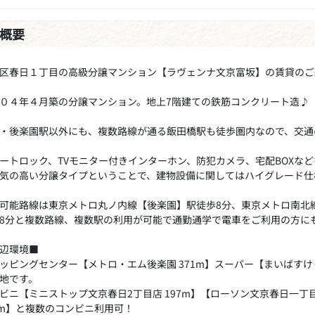
概要
区春日１丁目の高級分譲マンション【ラヴェンナ文京富坂】の賃貸のご
０４年４月築の分譲マンション。地上7階建ての鉄筋コンクリート造♪
・後楽園駅以外にも、複数路線が通る飯田橋駅も徒歩圏内なので、交通
ートロック、TVモニター付きインターホン、防犯カメラ、宅配BOXな
気の高い分譲タイプということで、建物設備に関してはハイグレード仕
可能路線は東京メトロ丸ノ内線【後楽園】駅徒歩8分、東京メトロ南北
8分と複数路線、複数駅の利用が可能で通勤通学で電車をご利用の方に
辺環境■
ッピングセンター【メトロ・エム後楽園 371m】スーパー【まいばすけ
地です。
ビニ【ミニストップ文京春日2丁目店 197m】【ローソン文京春日一丁目
1m】と複数のコンビニ利用可！