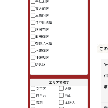
千駄木駅
東大前駅
本駒込駅
江戸川橋駅
護国寺駅
飯田橋駅
御茶ノ水駅
この
水道橋駅
神楽坂駅
駒込駅
物
住
エリアで探す
最
文京区
大塚
目白台
白山
音羽
本駒込
学