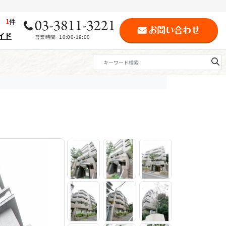
歴
1
件
イド