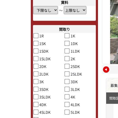
賃料
〜
間取り
1R
1K
1SK
1DK
1SDK
1LDK
1SLDK
2K
2DK
2SDK
2LDK
2SLDK
3K
3DK
募集
3SDK
3LDK
3SLDK
4K
間取
4DK
4LDK
4SLDK
5LDK