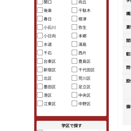
関口
向丘
後楽
千駄木
構
春日
根津
賃
小石川
弥生
小日向
本郷
間
水道
湯島
千石
西片
駐
台東区
豊島区
問
新宿区
千代田区
北区
荒川区
設
墨田区
足立区
港区
中央区
江東区
中野区
備
学区で探す