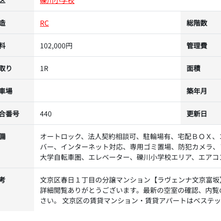
造
RC
総階数
料
102,000円
管理費
取り
1R
面積
車場
築年月
合番号
440
更新日
備
オートロック、法人契約相談可、駐輪場有、宅配ＢＯＸ、
バー、インターネット対応、専用ゴミ置場、防犯カメラ、
大学自転車圏、エレベーター、礫川小学校エリア、エアコ
考
文京区春日１丁目の分譲マンション【ラヴェンナ文京富坂
詳細閲覧ありがとうございます。最新の空室の確認、内覧
さい。 文京区の賃貸マンション・賃貸アパートはベステ