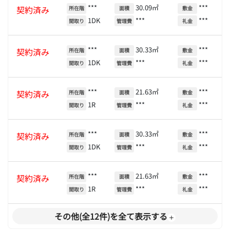
***
30.09㎡
***
契約済み
所在階
面積
敷金
1DK
***
***
間取り
管理費
礼金
***
30.33㎡
***
契約済み
所在階
面積
敷金
1DK
***
***
間取り
管理費
礼金
***
21.63㎡
***
契約済み
所在階
面積
敷金
1R
***
***
間取り
管理費
礼金
***
30.33㎡
***
契約済み
所在階
面積
敷金
1DK
***
***
間取り
管理費
礼金
***
21.63㎡
***
契約済み
所在階
面積
敷金
1R
***
***
間取り
管理費
礼金
その他(全12件)を全て表示する