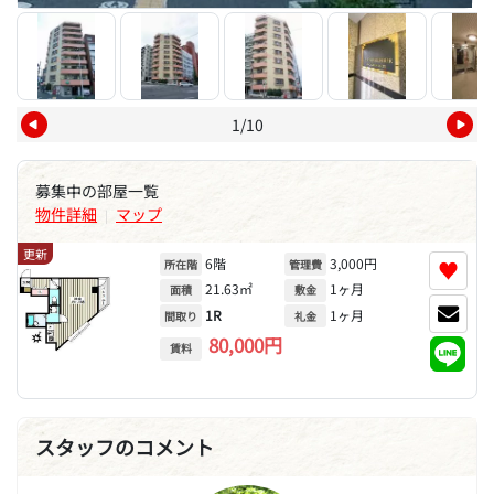
1/10
募集中の部屋一覧
物件詳細
マップ
|
更新
6階
3,000円
♥
所在階
管理費
21.63㎡
1ヶ月
面積
敷金
1R
1ヶ月
間取り
礼金
80,000円
賃料
スタッフのコメント