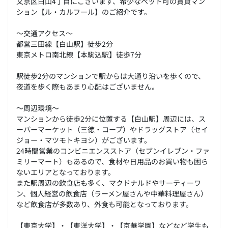
文京区白山4丁目にございます、希少なペット可の賃貸マン
ション【ル・カルフール】のご紹介です。
～交通アクセス～
都営三田線【白山駅】徒歩2分
東京メトロ南北線【本駒込駅】徒歩7分
駅徒歩2分のマンションで駅からは大通り沿いを歩くので、
夜道を歩く際もあまり心配はございません。
～周辺環境～
マンションから徒歩2分に位置する【白山駅】周辺には、ス
ーパーマーケット（三徳・コープ）やドラッグストア（セイ
ジョー・マツモトキヨシ）がございます。
24時間営業のコンビニエンスストア（セブンイレブン・ファ
ミリーマート）もあるので、食材や日用品のお買い物も困ら
ないエリアとなっております。
また駅周辺の飲食店も多く、マクドナルドやサーティーワ
ン、個人経営の飲食店（ラーメン屋さんや中華料理屋さん）
など飲食店が多数あり、外食も可能となっております。
【東京大学】・【東洋大学】・【京華学園】などなど学生も