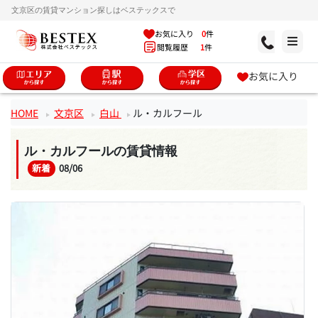
文京区の賃貸マンション探しはベステックスで
お気に入り
0
件
閲覧履歴
1
件
お気に入り
HOME
文京区
白山
ル・カルフール
ル・カルフールの賃貸情報
新着
08/06