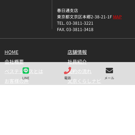
春日通支店
東京都文京区本郷2-38-21-1F
MAP
TEL. 03-3811-3221
FAX. 03-3811-3418
HOME
店舗情報
会社概要
社員紹介
ベステックスとは
契約の流れ
LINE
電話
メール
お客様の声
文京くらしナビ
お気に入り一覧
メールマガジン
LINE公式アカウント
お問い合わせ
プライバシーポリシー
サイトマップ
金融商品の販売に関して
採用情報
仲介業者様用【内見申請】
【物件掲載申請】