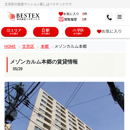
文京区の賃貸マンション探しはベステックスで
お気に入り
0
件
閲覧履歴
1
件
お気に入り
HOME
文京区
本郷
メゾンカルム本郷
メゾンカルム本郷の賃貸情報
05/29