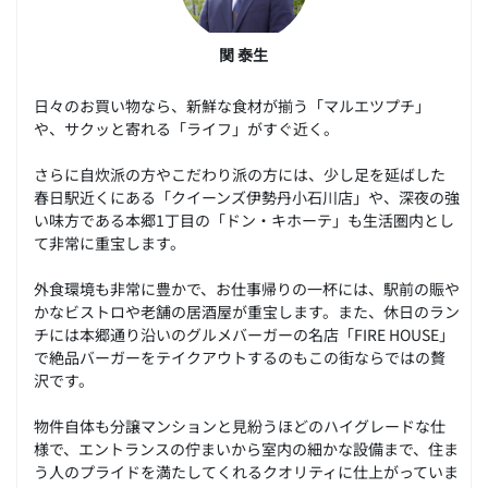
関 泰生
日々のお買い物なら、新鮮な食材が揃う「マルエツプチ」
や、サクッと寄れる「ライフ」がすぐ近く。
さらに自炊派の方やこだわり派の方には、少し足を延ばした
春日駅近くにある「クイーンズ伊勢丹小石川店」や、深夜の強
い味方である本郷1丁目の「ドン・キホーテ」も生活圏内とし
て非常に重宝します。
外食環境も非常に豊かで、お仕事帰りの一杯には、駅前の賑や
かなビストロや老舗の居酒屋が重宝します。また、休日のラン
チには本郷通り沿いのグルメバーガーの名店「FIRE HOUSE」
で絶品バーガーをテイクアウトするのもこの街ならではの贅
沢です。
物件自体も分譲マンションと見紛うほどのハイグレードな仕
様で、エントランスの佇まいから室内の細かな設備まで、住ま
う人のプライドを満たしてくれるクオリティに仕上がっていま