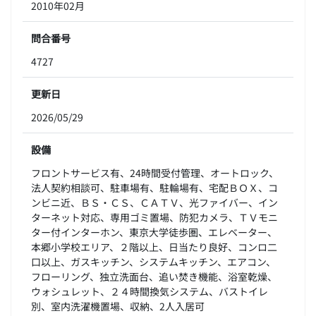
2010年02月
問合番号
4727
更新日
2026/05/29
設備
フロントサービス有、24時間受付管理、オートロック、
法人契約相談可、駐車場有、駐輪場有、宅配ＢＯＸ、コ
ンビニ近、ＢＳ・ＣＳ、ＣＡＴＶ、光ファイバー、イン
ターネット対応、専用ゴミ置場、防犯カメラ、ＴＶモニ
ター付インターホン、東京大学徒歩圏、エレベーター、
本郷小学校エリア、２階以上、日当たり良好、コンロ二
口以上、ガスキッチン、システムキッチン、エアコン、
フローリング、独立洗面台、追い焚き機能、浴室乾燥、
ウォシュレット、２４時間換気システム、バストイレ
別、室内洗濯機置場、収納、2人入居可