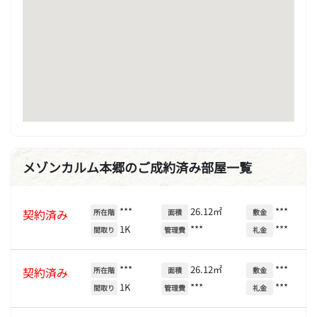
メゾンカルム本郷のご成約済み部屋一覧
***
26.12㎡
***
契約済み
所在階
面積
敷金
1K
***
***
間取り
管理費
礼金
***
26.12㎡
***
契約済み
所在階
面積
敷金
1K
***
***
間取り
管理費
礼金