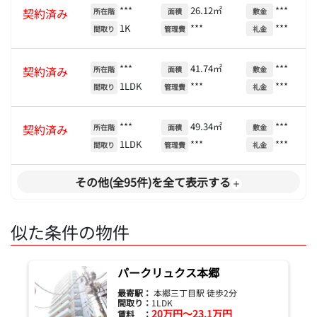
***
26.12㎡
***
契約済み
所在階
面積
敷金
1K
***
***
間取り
管理費
礼金
***
41.74㎡
***
契約済み
所在階
面積
敷金
1LDK
***
***
間取り
管理費
礼金
***
49.34㎡
***
契約済み
所在階
面積
敷金
1LDK
***
***
間取り
管理費
礼金
その他(全95件)を全て表示する
似た条件の物件
パークリュクス本郷
最寄駅：
本郷三丁目駅 徒歩2分
間取り：
1LDK
20万円～23.1万円
賃料 ：