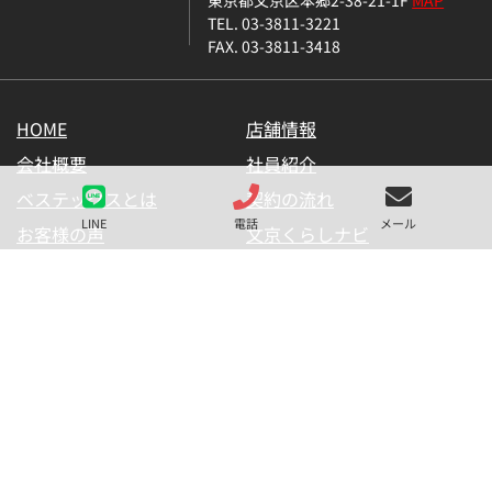
TEL. 03-3811-3221
FAX. 03-3811-3418
HOME
店舗情報
会社概要
社員紹介
ベステックスとは
契約の流れ
LINE
電話
メール
お客様の声
文京くらしナビ
お気に入り一覧
メールマガジン
LINE公式アカウント
お問い合わせ
プライバシーポリシー
サイトマップ
金融商品の販売に関して
採用情報
仲介業者様用【内見申請】
【物件掲載申請】