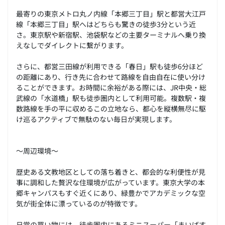
最寄りの東京メトロ丸ノ内線「本郷三丁目」駅と都営大江戸
線「本郷三丁目」駅へはどちらも驚きの徒歩3分という近
さ。東京駅や新宿駅、池袋駅などの主要ターミナルへ乗り換
えなしでダイレクトに繋がります。
さらに、都営三田線が利用できる「春日」駅も徒歩6分ほど
の距離にあり、行き先に合わせて路線を自由自在に使い分け
ることができます。お時間に余裕がある際には、JR中央・総
武線の「水道橋」駅も徒歩圏内として利用可能。複数駅・複
数路線を手の平に収めるこの立地なら、都心を縦横無尽に駆
け巡るアクティブで無駄のない毎日が実現します。
～周辺環境～
歴史ある文教地区としての落ち着きと、都会的な利便性が見
事に調和した贅沢な住環境が広がっています。東京大学の本
郷キャンパスもすぐ近くにあり、緑豊かでアカデミックな空
気が街全体に漂っているのが特徴です。
日常の買い物には、徒歩圏内にあるミニスーパー「まいばす