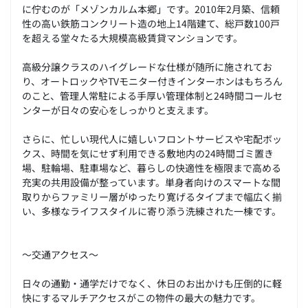
に佇むのが「メゾンカルム本郷」です。2010年2月築、信頼
性の高い鉄筋コンクリート造の地上14階建て、総戸数100戸
を超える堂々たる大規模高級賃貸マンションです。
高級分譲クラスのハイグレードな仕様が随所に施されてお
り、オートロックやTVモニター付きインターホンはもちろん
のこと、管理人常駐による手厚い管理体制と24時間コールセ
ンターが日々の安心をしっかりと支えます。
さらに、忙しい現代人に嬉しいフロントサービスや宅配ボッ
クス、時間を気にせず利用できる敷地内の24時間ゴミ置き
場、駐輪場、駐車場など、暮らしの快適性を極限まで高める
充実の共用設備が整っています。単身者向けのスマートな間
取りからファミリー層がゆったり寛げるタイプまで幅広く揃
い、多様なライフスタイルに寄り添う洗練された一棟です。
～交通アクセス～
日々の通勤・通学だけでなく、休日のお出かけも圧倒的に軽
快にするマルチアクセスがこの物件の最大の魅力です。