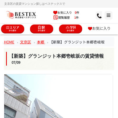
文京区の賃貸マンション探しはベステックスで
お気に入り
0
件
閲覧履歴
1
件
お気に入り
HOME
文京区
本郷
【新築】グランジット本郷壱岐坂
【新築】グランジット本郷壱岐坂の賃貸情報
07/09