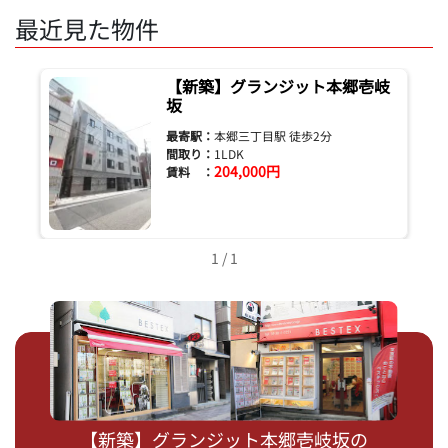
最近見た物件
【新築】グランジット本郷壱岐
坂
最寄駅：
本郷三丁目駅 徒歩2分
間取り：
1LDK
204,000円
賃料 ：
1 / 1
【新築】グランジット本郷壱岐坂の