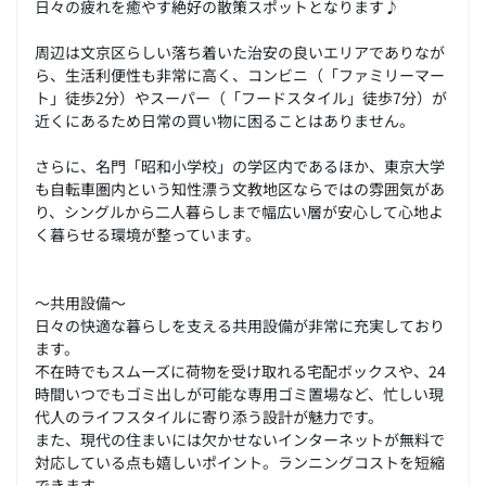
日々の疲れを癒やす絶好の散策スポットとなります♪
周辺は文京区らしい落ち着いた治安の良いエリアでありなが
ら、生活利便性も非常に高く、コンビニ（「ファミリーマー
ト」徒歩2分）やスーパー（「フードスタイル」徒歩7分）が
近くにあるため日常の買い物に困ることはありません。
さらに、名門「昭和小学校」の学区内であるほか、東京大学
も自転車圏内という知性漂う文教地区ならではの雰囲気があ
り、シングルから二人暮らしまで幅広い層が安心して心地よ
く暮らせる環境が整っています。
～共用設備～
日々の快適な暮らしを支える共用設備が非常に充実しており
ます。
不在時でもスムーズに荷物を受け取れる宅配ボックスや、24
時間いつでもゴミ出しが可能な専用ゴミ置場など、忙しい現
代人のライフスタイルに寄り添う設計が魅力です。
また、現代の住まいには欠かせないインターネットが無料で
対応している点も嬉しいポイント。ランニングコストを短縮
できます。