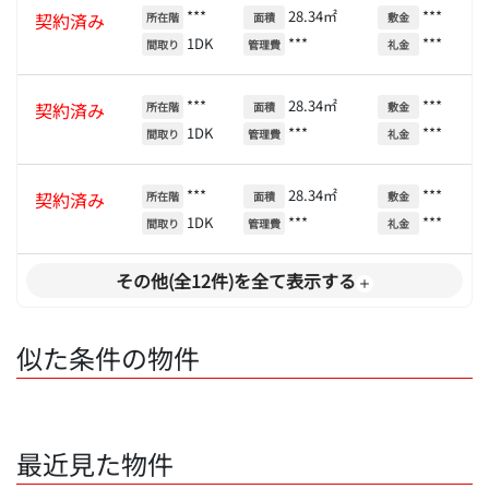
***
28.34㎡
***
契約済み
所在階
面積
敷金
1DK
***
***
間取り
管理費
礼金
***
28.34㎡
***
契約済み
所在階
面積
敷金
1DK
***
***
間取り
管理費
礼金
***
28.34㎡
***
契約済み
所在階
面積
敷金
1DK
***
***
間取り
管理費
礼金
その他(全12件)を全て表示する
似た条件の物件
最近見た物件