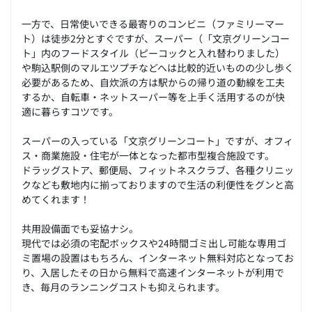
一方で、日常使いできる最寄りのコンビニ（ファミリーマー
ト）は徒歩2分とすぐですが、スーパー（「文京グリーンコー
ト」内のフードスタイル（ピーコックと入れ替わりました）
や駒込駅側のマルエツプチなどへは比較的近いものの少し歩く
必要があるため、自炊派の方は駅からの帰り道の動線を工夫
するか、自転車・ネットスーパー等を上手く活用するのが快
適に暮らすコツです。
スーパーの入っている「文京グリーンコート」ですが、オフィ
ス・商業施設・住宅が一体となった都市型複合施設です。
ドラッグストア、郵便局、フィットネスクラブ、各種クリニッ
クなども敷地内に揃っておりますので生活の利便性をグンと高
めてくれます！
共用設備面でも妥協ナシ。
現代では必須の宅配ボックスや24時間ゴミ出し可能な専用ゴ
ミ置場の設置はもちろん、インターネット無料対応となってお
り、入居したその日から無料で高速インターネットが利用で
き、毎月のランニングコストも抑えられます。