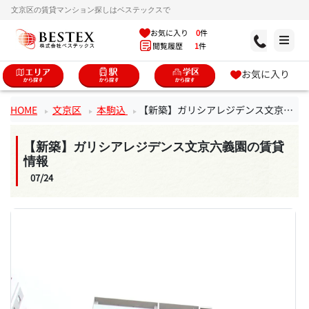
文京区の賃貸マンション探しはベステックスで
お気に入り
0
件
閲覧履歴
1
件
お気に入り
HOME
文京区
本駒込
【新築】ガリシアレジデンス文京六義園
【新築】ガリシアレジデンス文京六義園の賃貸
情報
07/24