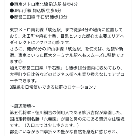
●東京メトロ南北線 駒込駅 徒歩4分
●JR山手線 駒込駅 徒歩6分
●都営三田線 千石駅 徒歩10分
東京メトロ南北線「駒込駅」まで徒歩4分の場所に位置して
おり、永田町や麻布十番、目黒といった都心の主要エリアへ
ダイレクトにアクセス可能です。
さらに、徒歩6分のJR山手線「駒込駅」を使えば、池袋や新
宿、東京といった巨大ターミナル駅へもスムーズに移動でき
ます◎
加えて都営三田線「千石駅」も徒歩10分圏内に収めており、
大手町や日比谷などのビジネス街へも乗り換えなしでアプロ
ーチできます。
3路線を日常使いできる抜群のロケーション♪
～周辺環境～
第五代将軍・徳川綱吉の側用人である柳沢吉保が築園した、
国指定特別名勝「六義園」が目と鼻の先にある贅沢な住環境
です。（入口までは少し歩きます。）
都会にいながら四季折々の豊かな自然を身近に感じられ、