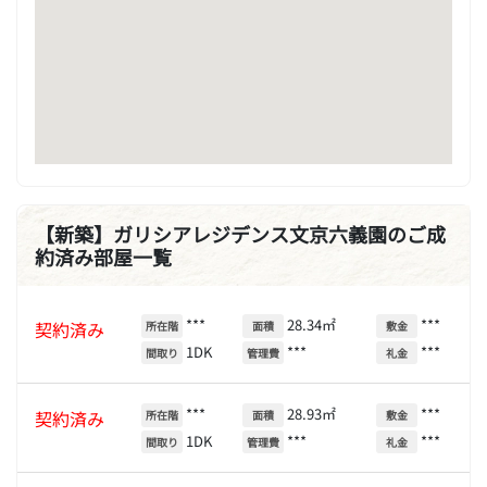
【新築】ガリシアレジデンス文京六義園のご成
約済み部屋一覧
***
28.34㎡
***
契約済み
所在階
面積
敷金
1DK
***
***
間取り
管理費
礼金
***
28.93㎡
***
契約済み
所在階
面積
敷金
1DK
***
***
間取り
管理費
礼金