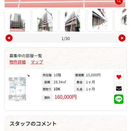
1/30
募集中の部屋一覧
物件詳細
マップ
|
10階
15,000円
♥
所在階
管理費
28.34㎡
1ヶ月
面積
敷金
1DK
1ヶ月
間取り
礼金
160,000円
賃料
スタッフのコメント