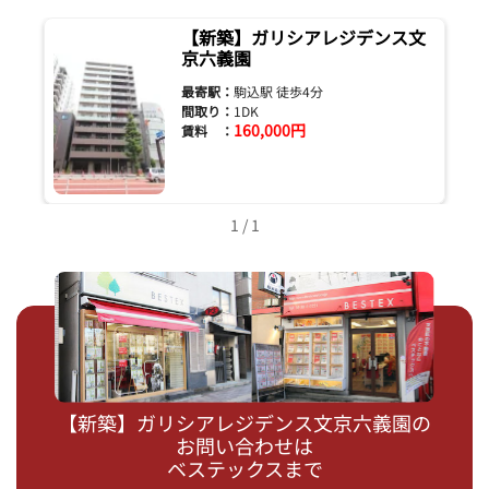
【新築】ガリシアレジデンス文
京六義園
最寄駅：
駒込駅 徒歩4分
間取り：
1DK
160,000円
賃料 ：
1 / 1
【新築】ガリシアレジデンス文京六義園の
お問い合わせは
ベステックスまで