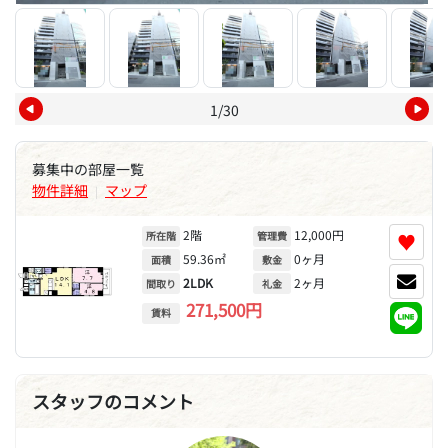
1/30
募集中の部屋一覧
物件詳細
マップ
|
2階
12,000円
♥
所在階
管理費
59.36㎡
0ヶ月
面積
敷金
2LDK
2ヶ月
間取り
礼金
271,500円
賃料
スタッフのコメント