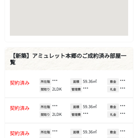
【新築】アミュレット本郷のご成約済み部屋一
覧
***
59.36㎡
***
契約済み
所在階
面積
敷金
2LDK
***
***
間取り
管理費
礼金
***
59.36㎡
***
契約済み
所在階
面積
敷金
2LDK
***
***
間取り
管理費
礼金
***
59.36㎡
***
契約済み
所在階
面積
敷金