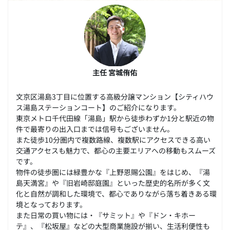
主任 宮城侑佑
文京区湯島3丁目に位置する高級分譲マンション【シティハウ
ス湯島ステーションコート】のご紹介になります。
東京メトロ千代田線「湯島」駅から徒歩わずか1分と駅近の物
件で最寄りの出入口までは信号もございません。
また徒歩10分圏内で複数路線、複数駅にアクセスできる高い
交通アクセスも魅力で、都心の主要エリアへの移動もスムーズ
です。
物件の徒歩圏には緑豊かな『上野恩賜公園』をはじめ、『湯
島天満宮』や『旧岩崎邸庭園』といった歴史的名所が多く文
化と自然が調和した環境で、都心でありながら落ち着きある環
境となっております。
また日常の買い物には・『サミット』や『ドン・キホー
テ』、『松坂屋』などの大型商業施設が揃い、生活利便性も