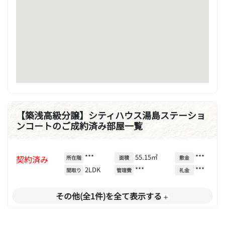
【築浅高級分譲】シティハウス湯島ステーショ
ンコートのご成約済み部屋一覧
***
55.15㎡
***
契約済み
所在階
面積
敷金
2LDK
***
***
間取り
管理費
礼金
その他(全1件)を全て表示する