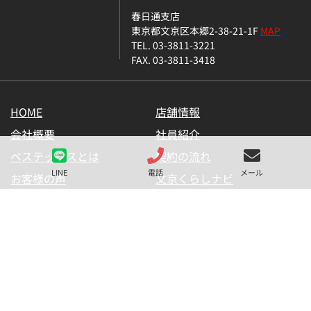
春日通支店
東京都文京区本郷2-38-21-1F
MAP
TEL. 03-3811-3221
FAX. 03-3811-3418
HOME
店舗情報
会社概要
社員紹介
ベステックスとは
契約の流れ
LINE
電話
メール
お客様の声
文京くらしナビ
お気に入り一覧
メールマガジン
LINE公式アカウント
お問い合わせ
プライバシーポリシー
サイトマップ
金融商品の販売に関して
採用情報
仲介業者様用【内見申請】
【物件掲載申請】