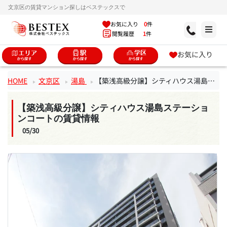
文京区の賃貸マンション探しはベステックスで
お気に入り
0
件
閲覧履歴
1
件
お気に入り
HOME
文京区
湯島
【築浅高級分譲】シティハウス湯島ステーションコート
【築浅高級分譲】シティハウス湯島ステーショ
ンコートの賃貸情報
05/30