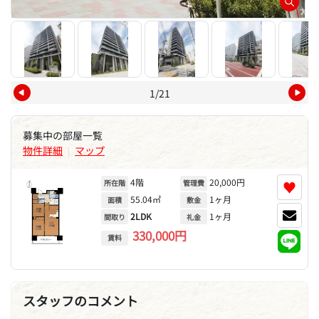
1/21
募集中の部屋一覧
物件詳細
マップ
|
4階
20,000円
♥
所在階
管理費
55.04㎡
1ヶ月
面積
敷金
2LDK
1ヶ月
間取り
礼金
330,000円
賃料
スタッフのコメント