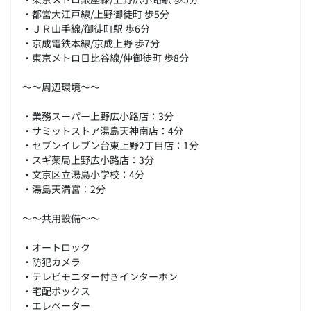
・都営大江戸線/上野御徒町 歩5分
・ＪＲ山手線/御徒町駅 歩6分
・京成電鉄本線/京成上野 歩7分
・東京メトロ日比谷線/仲御徒町 歩8分
～～周辺環境～～
・業務スーパー上野広小路店：3分
・サミットストア湯島天神南店：4分
・セブンイレブン台東上野2丁目店：1分
・スギ薬局上野広小路店：3分
・文京区立湯島小学校：4分
・湯島天満宮：2分
～～共用設備～～
・オートロック
・防犯カメラ
・テレビモニター付きインターホン
・宅配ボックス
・エレベーター