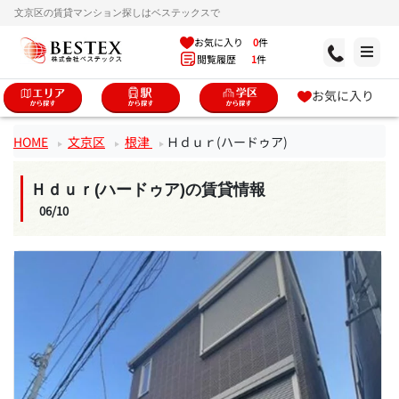
文京区の賃貸マンション探しはベステックスで
お気に入り
0
件
閲覧履歴
1
件
お気に入り
HOME
文京区
根津
Ｈｄｕｒ(ハードゥア)
Ｈｄｕｒ(ハードゥア)の賃貸情報
06/10