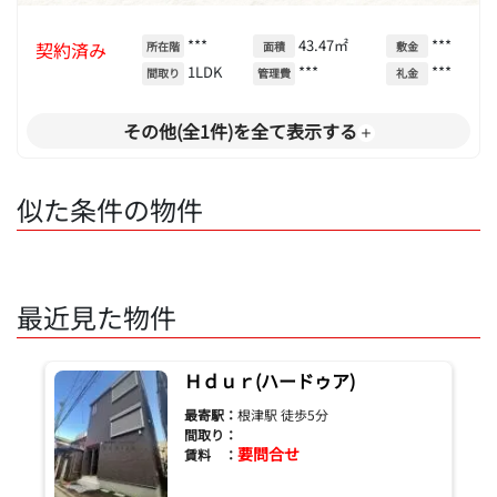
***
43.47㎡
***
契約済み
所在階
面積
敷金
1LDK
***
***
間取り
管理費
礼金
その他(全1件)を全て表示する
似た条件の物件
最近見た物件
Ｈｄｕｒ(ハードゥア)
最寄駅：
根津駅 徒歩5分
間取り：
要問合せ
賃料 ：