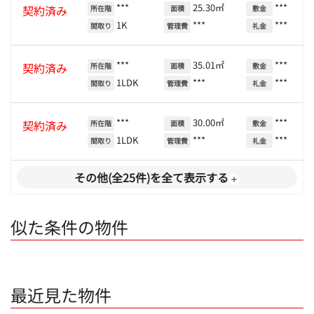
***
25.30㎡
***
契約済み
所在階
面積
敷金
1K
***
***
間取り
管理費
礼金
***
35.01㎡
***
契約済み
所在階
面積
敷金
1LDK
***
***
間取り
管理費
礼金
***
30.00㎡
***
契約済み
所在階
面積
敷金
1LDK
***
***
間取り
管理費
礼金
その他(全25件)を全て表示する
似た条件の物件
最近見た物件