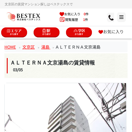
文京区の賃貸マンション探しはベステックスで
お気に入り
0
件
閲覧履歴
1
件
お気に入り
HOME
文京区
湯島
ＡＬＴＥＲＮＡ文京湯島
ＡＬＴＥＲＮＡ文京湯島の賃貸情報
03/05