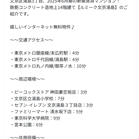
文京区湯島3丁目、2025年6月築の新築賃貸マンション！
鉄筋コンクリート造地上14階建て【ルミーク文京湯島】のご
紹介です。
嬉しいインターネット無料物件♪
～～交通アクセス～～
・東京メトロ銀座線/末広町駅：4分
・東京メトロ千代田線/湯島駅：4分
・東京メトロ丸ノ内線/御茶ノ水：10分
～～周辺環境～～
・ピーコックストア 神田妻恋坂店：3分
・文京区立湯島小学校：7分
・セブン-イレブン 文京湯島３丁目店：3分
・ファミリーマート 清水坂下店：5分
・東京科学大学病院：9分
・宮本公園：6分
～～共用設備～～