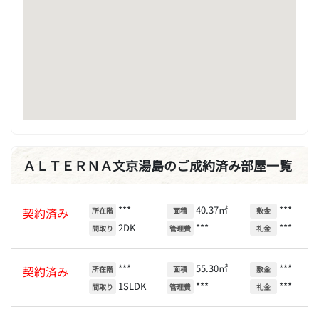
ＡＬＴＥＲＮＡ文京湯島のご成約済み部屋一覧
***
40.37㎡
***
契約済み
所在階
面積
敷金
2DK
***
***
間取り
管理費
礼金
***
55.30㎡
***
契約済み
所在階
面積
敷金
1SLDK
***
***
間取り
管理費
礼金