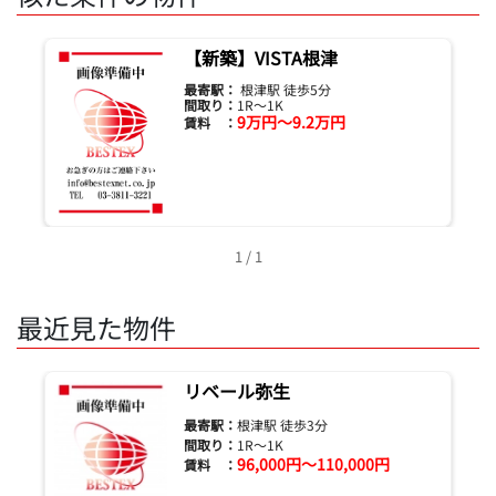
【新築】VISTA根津
最寄駅：
根津駅 徒歩5分
間取り：
1R～1K
9万円～9.2万円
賃料 ：
1 / 1
最近見た物件
リベール弥生
最寄駅：
根津駅 徒歩3分
間取り：
1R～1K
96,000円～110,000円
賃料 ：