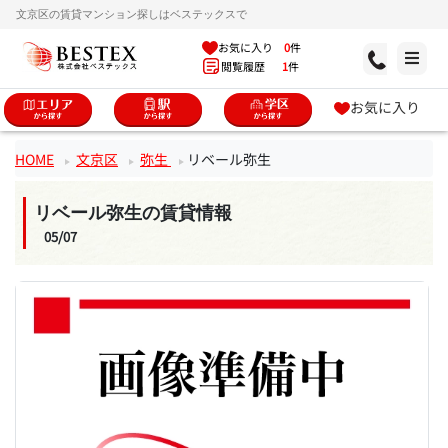
文京区の賃貸マンション探しはベステックスで
お気に入り
0
件
閲覧履歴
1
件
お気に入り
HOME
文京区
弥生
リベール弥生
リベール弥生の賃貸情報
05/07