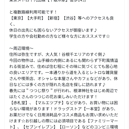
と複数路線利用可能です！
【東京】【大手町】【新宿】【渋谷】等へのアクセスも良
く、
休日の出先にも困らないアクセスが御座います♪
学生の方や会社勤めの方など様々な方におススメです☆
～周辺環境～
住所は弥生ですが、大人気！谷根千エリアのすぐ側♪
今回の物件は、山手線の内側にあるにも関わらず下町風情溢
れる街並みで、住めば住む程にその味に気づくとても居心地
の良いエリアです。一本通りから道を入るとレトロな雑貨屋
さんや喫茶店、オシャレな本屋さんやカフェなどがあり、休
日などには多くの方が隠れた名店を探しに訪れます♪
春先には＂つつじ祭り＂が行われ、根津神社をはじめ周辺で
はたくさんのつつじの花お楽しみいただけます！
【赤札堂】、【マルエツプチ】などがあり、お買い物には困
らない環境があります！ドラッグストア【一本堂】があり、
お薬だけでなく日用消耗品やコスメ商品もお買い求めいただ
けます☆お引越しの際には必須項目である【ファミリーマー
ト】、【セブンイレブン】【ローソン】などのコンビニ環境