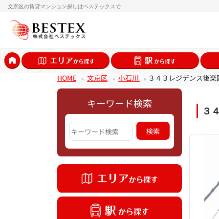
文京区の賃貸マンション探しはベステックスで
HOME
文京区
小石川
３４３レジデンス後楽
キーワード検索
３