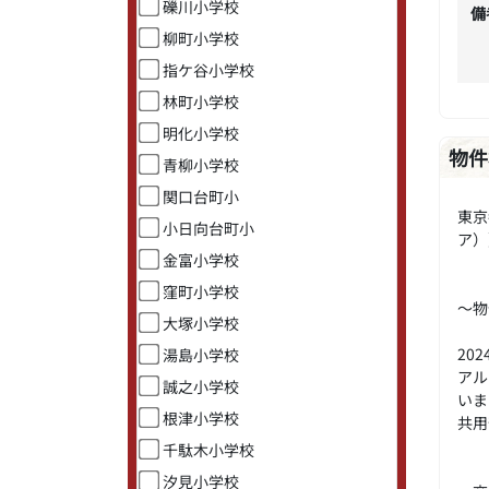
礫川小学校
備
柳町小学校
指ケ谷小学校
林町小学校
明化小学校
物件
青柳小学校
関口台町小
東京
小日向台町小
ア）
金富小学校
窪町小学校
～物
大塚小学校
20
湯島小学校
アル
誠之小学校
いま
根津小学校
共用
千駄木小学校
汐見小学校