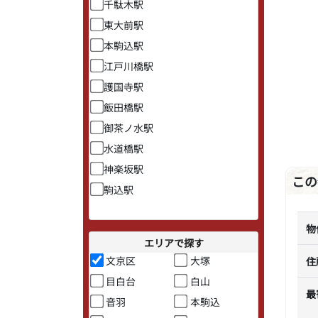
千駄木駅
東大前駅
本駒込駅
江戸川橋駅
護国寺駅
飯田橋駅
御茶ノ水駅
水道橋駅
神楽坂駅
この
駒込駅
物
エリアで探す
文京区
大塚
住
目白台
白山
最
音羽
本駒込