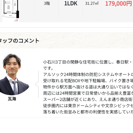
179,000円
1LDK
3階
31.27㎡
タッフのコメント
小石川3丁目の閑静な住宅街に位置し、春日駅・
です。
アルソック24時間体制の防犯システムやオート
受け取れる宅配BOXや地下駐輪場、バイク置き
物件から駅方面へ抜ける道は大通り沿いではな
周辺には24時間営業で日常使いから品揃え豊富
瓦海
スーパー2店舗が近くにあり、えんま通り商店街
徒歩圏内には東京ドームシティや文京シビック
落ち着いた街並みと都市の利便性を実感してい