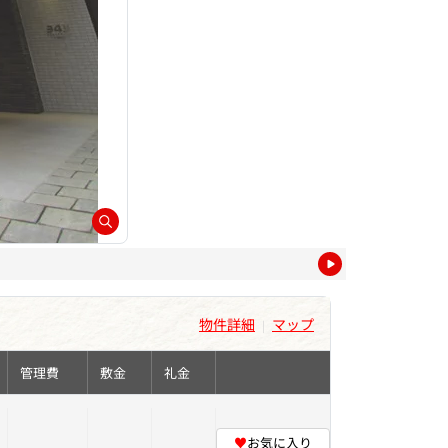
物件詳細
マップ
|
管理費
敷金
礼金
♥
お気に入り