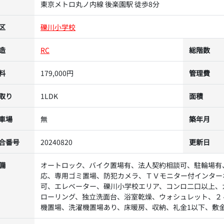
東京メトロ丸ノ内線 後楽園駅 徒歩8分
区
礫川小学校
造
RC
総階数
料
179,000円
管理費
取り
1LDK
面積
車場
無
築年月
合番号
20240820
更新日
備
オートロック、バイク置場有、法人契約相談可、駐輪場有
応、専用ゴミ置場、防犯カメラ、ＴＶモニター付インター
可、エレベーター、礫川小学校エリア、コンロ二口以上、
ローリング、独立洗面台、浴室乾燥、ウォシュレット、２
機置場、洗濯機置場あり、床暖房、収納、礼金1以下、敷