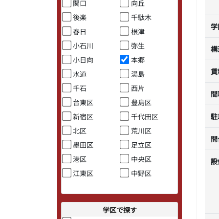
関口
向丘
後楽
千駄木
学
春日
根津
小石川
弥生
構
小日向
本郷
賃
水道
湯島
千石
西片
間
台東区
豊島区
新宿区
千代田区
駐
北区
荒川区
問
墨田区
足立区
港区
中央区
設
江東区
中野区
学区で探す