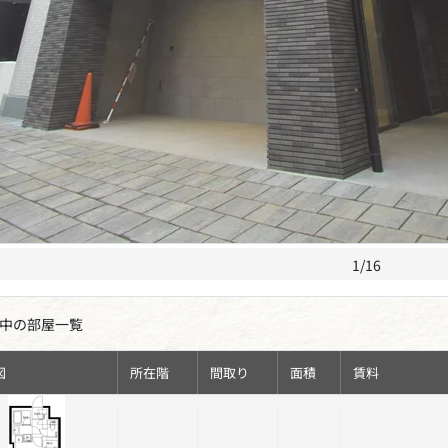
1/16
中の部屋一覧
図
所在階
間取り
面積
賃料