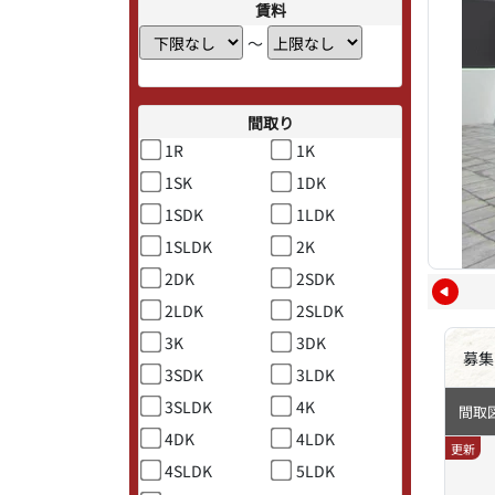
賃料
〜
間取り
1R
1K
1SK
1DK
1SDK
1LDK
1SLDK
2K
2DK
2SDK
2LDK
2SLDK
3K
3DK
募集
3SDK
3LDK
3SLDK
4K
間取
4DK
4LDK
更新
4SLDK
5LDK