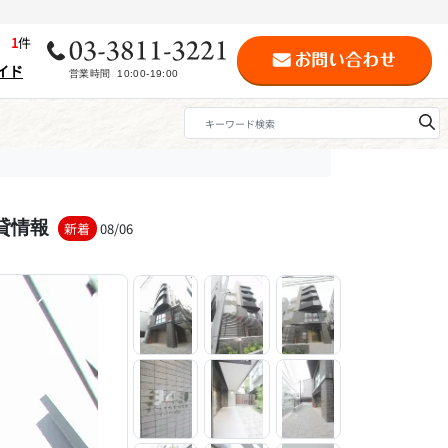
歴
1
件
イド
貸情報
新着
08/06