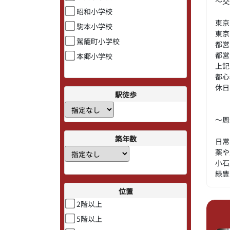
～交
昭和小学校
東京
駒本小学校
東京
駕籠町小学校
都営
都営
本郷小学校
上記
都心
休日
駅徒歩
～周
築年数
日常
薬や
小石
緑豊
位置
2階以上
5階以上