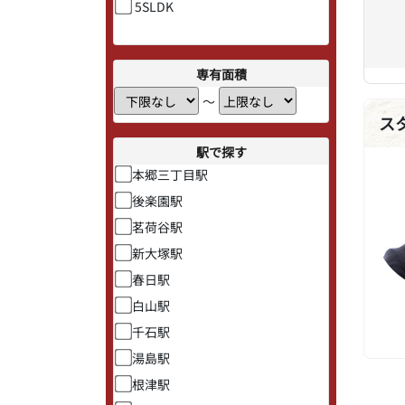
5SLDK
専有面積
〜
ス
駅で探す
本郷三丁目駅
後楽園駅
茗荷谷駅
新大塚駅
春日駅
白山駅
千石駅
湯島駅
根津駅