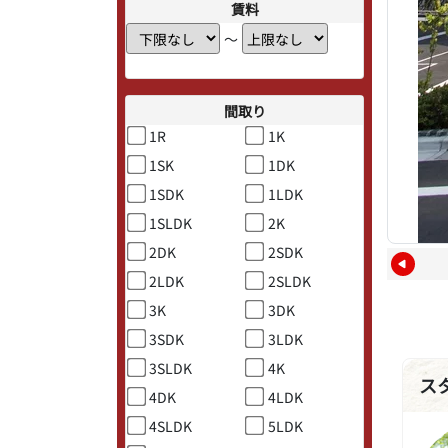
賃料
〜
間取り
1R
1K
1SK
1DK
1SDK
1LDK
1SLDK
2K
2DK
2SDK
2LDK
2SLDK
3K
3DK
3SDK
3LDK
3SLDK
4K
ス
4DK
4LDK
4SLDK
5LDK