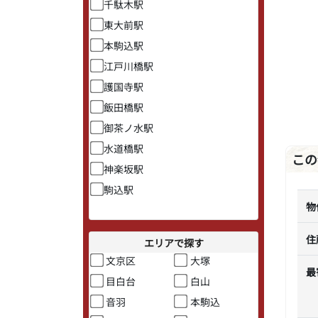
千駄木駅
東大前駅
本駒込駅
江戸川橋駅
護国寺駅
飯田橋駅
御茶ノ水駅
水道橋駅
この
神楽坂駅
駒込駅
物
住
エリアで探す
文京区
大塚
最
目白台
白山
音羽
本駒込