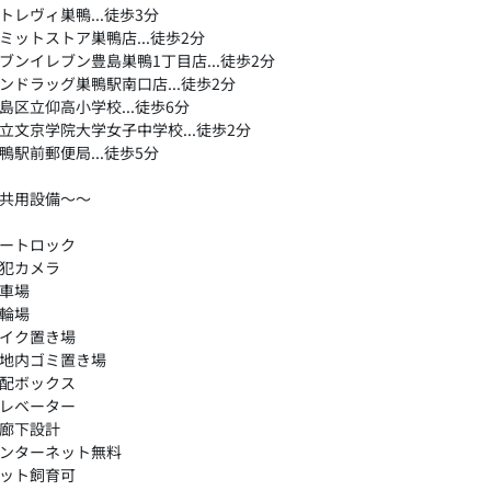
トレヴィ巣鴨...徒歩3分
ミットストア巣鴨店...徒歩2分
ブンイレブン豊島巣鴨1丁目店...徒歩2分
ンドラッグ巣鴨駅南口店...徒歩2分
島区立仰高小学校...徒歩6分
立文京学院大学女子中学校...徒歩2分
鴨駅前郵便局...徒歩5分
共用設備～～
ートロック
犯カメラ
車場
輪場
イク置き場
地内ゴミ置き場
配ボックス
レベーター
廊下設計
ンターネット無料
ット飼育可