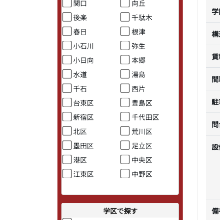
関口
向丘
学
後楽
千駄木
春日
根津
構
小石川
弥生
賃
小日向
本郷
水道
湯島
間
千石
西片
駐
台東区
豊島区
新宿区
千代田区
問
北区
荒川区
墨田区
足立区
設
港区
中央区
江東区
中野区
備
学区で探す