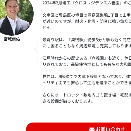
2024年2月竣工『クロスレジデンス六義園』の
文京区と豊島区の境目の豊島区巣鴨1丁目で山
が近いのですが、耐火・耐震・防音に強い鉄筋
せん。
宮城侑佑
最寄り駅は、『巣鴨駅』徒歩5分と駅も近く商
にも困ることもなく周辺環境も充実しておりま
江戸時代からの歴史ある『六義園』も近く、休
りされており、高級住宅地としても有名な大和
物件は、9階建てで内廊下設計となっており、
ュリティ面でも安心して生活を送ることができ
さらにオートロック・敷地内ゴミ置き場・宅配
きる設備が揃っております。