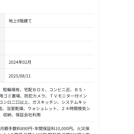
地上9階建て
2024年02月
2025/08/11
、駐輪場有、宅配ＢＯＸ、コンビニ近、ＢＳ・
用ゴミ置場、防犯カメラ、ＴＶモニター付イン
コンロ二口以上、ガスキッチン、システムキッ
能、浴室乾燥、ウォシュレット、２４時間換気シ
、収納、保証会社利用
額手数料890円･年間保証料10,000円。火災保