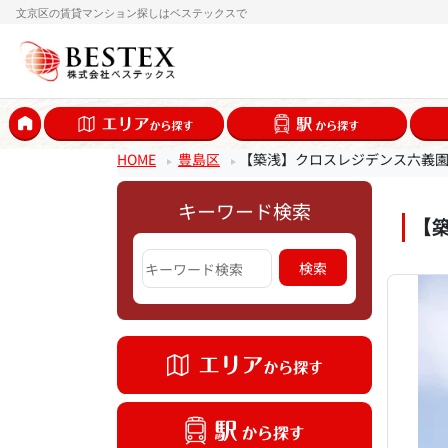
文京区の賃貸マンション探しはベステックスで
HOME
豊島区
【築浅】クロスレジデンス六義
キーワード検索
【