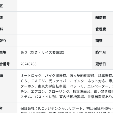
区
造
総階数
料
管理費
取り
面積
車場
あり（空き・サイズ要確認）
築年月
合番号
20240708
更新日
備
オートロック、バイク置場有、法人契約相談可、駐車場有
ＣＳ、ＣＡＴＶ、光ファイバー、インターネット対応、専
ターホン、東京大学自転車圏、ペット可、エレベーター、
チン、エアコン、フローリング、独立洗面台、追い焚き機
ステム、バストイレ別、室内洗濯機置場、洗濯機置場あり
考
保証会社：IUCレジデンシャルサポート、初回保証料40%･月