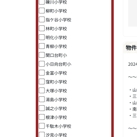
礫川小学校
柳町小学校
指ケ谷小学校
林町小学校
明化小学校
青柳小学校
物件
関口台町小
20
小日向台町小
金富小学校
～～
窪町小学校
・山
大塚小学校
・三
湯島小学校
・山
誠之小学校
・南
・三
根津小学校
千駄木小学校
～～
汐見小学校