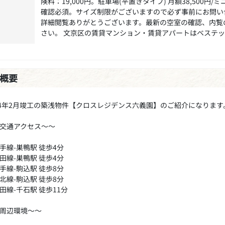
険料：19,000円。駐車場(平置きタイプ) 月額38,500円/ミ
確認必須。サイズ制限がございますので必ず事前にお問い
詳細閲覧ありがとうございます。最新の空室の確認、内覧
さい。 文京区の賃貸マンション・賃貸アパートはベステ
概要
24年2月竣工の築浅物件【クロスレジデンス六義園】のご紹介になります
交通アクセス～～
手線-巣鴨駅 徒歩4分
田線-巣鴨駅 徒歩4分
手線-駒込駅 徒歩8分
北線-駒込駅 徒歩8分
田線-千石駅 徒歩11分
周辺環境～～