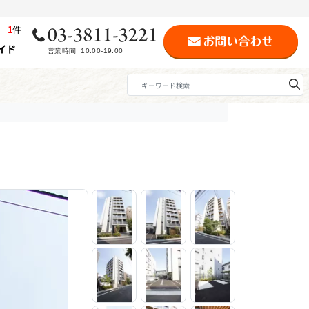
歴
1
件
イド