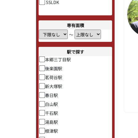
5SLDK
専有面積
〜
駅で探す
本郷三丁目駅
後楽園駅
茗荷谷駅
新大塚駅
春日駅
白山駅
千石駅
湯島駅
根津駅