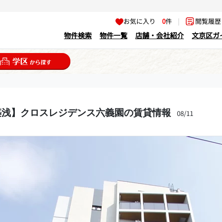
お気に入り
0
件
|
閲覧履
物件検索
物件一覧
店舗・会社紹介
文京区ガ
園
築浅】クロスレジデンス六義園の賃貸情報
08/11