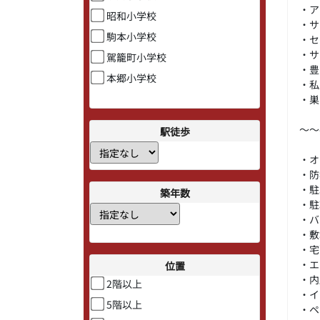
・ア
昭和小学校
・サ
駒本小学校
・セ
・サ
駕籠町小学校
・豊
本郷小学校
・私
・巣
～～
駅徒歩
・オ
・防
・駐
築年数
・駐
・バ
・敷
・宅
・エ
位置
・内
2階以上
・イ
5階以上
・ペ