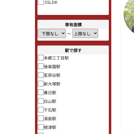
5SLDK
専有面積
〜
駅で探す
本郷三丁目駅
後楽園駅
茗荷谷駅
新大塚駅
春日駅
白山駅
千石駅
湯島駅
根津駅