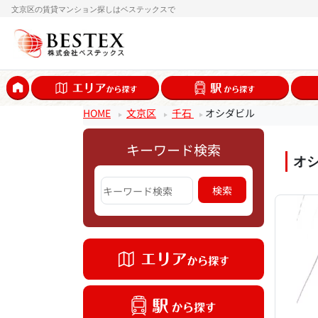
文京区の賃貸マンション探しはベステックスで
HOME
文京区
千石
オシダビル
キーワード検索
オ