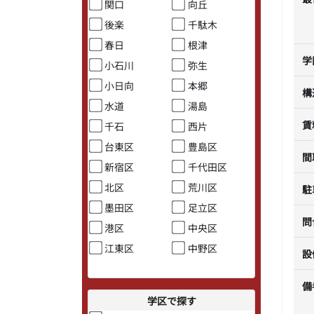
関口
向丘
後楽
千駄木
春日
根津
学
小石川
弥生
小日向
本郷
構
水道
湯島
賃
千石
西片
台東区
豊島区
間
新宿区
千代田区
北区
荒川区
駐
墨田区
足立区
問
港区
中央区
江東区
中野区
設
備
学区で探す