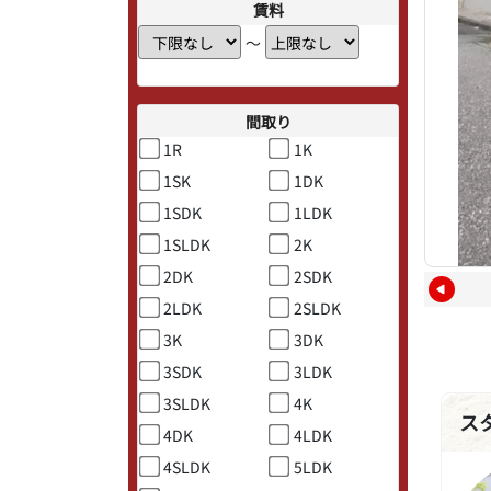
賃料
〜
間取り
1R
1K
1SK
1DK
1SDK
1LDK
1SLDK
2K
2DK
2SDK
2LDK
2SLDK
3K
3DK
3SDK
3LDK
3SLDK
4K
ス
4DK
4LDK
4SLDK
5LDK