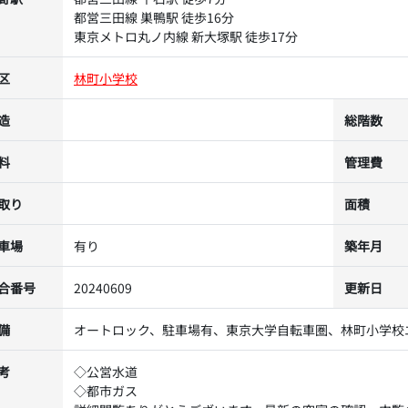
都営三田線 巣鴨駅 徒歩16分
東京メトロ丸ノ内線 新大塚駅 徒歩17分
区
林町小学校
造
総階数
料
管理費
取り
面積
車場
有り
築年月
合番号
20240609
更新日
備
オートロック、駐車場有、東京大学自転車圏、林町小学校
考
◇公営水道
◇都市ガス