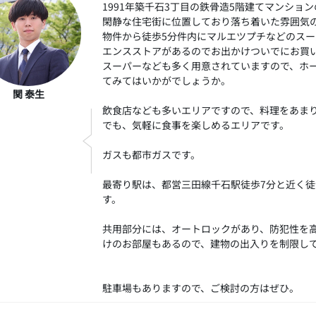
1991年築千石3丁目の鉄骨造5階建てマンショ
閑静な住宅街に位置しており落ち着いた雰囲気
物件から徒歩5分件内にマルエツプチなどのス
エンスストアがあるのでお出かけついでにお買
スーパーなども多く用意されていますので、ホ
てみてはいかがでしょうか。
関 泰生
飲食店なども多いエリアですので、料理をあま
でも、気軽に食事を楽しめるエリアです。
ガスも都市ガスです。
最寄り駅は、都営三田線千石駅徒歩7分と近く徒
す。
共用部分には、オートロックがあり、防犯性を
けのお部屋もあるので、建物の出入りを制限し
駐車場もありますので、ご検討の方はぜひ。