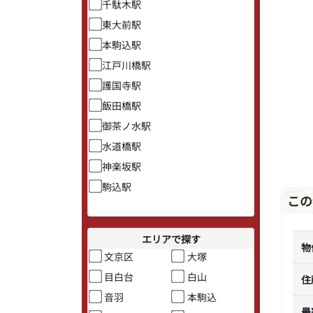
千駄木駅
東大前駅
本駒込駅
江戸川橋駅
護国寺駅
飯田橋駅
御茶ノ水駅
水道橋駅
神楽坂駅
駒込駅
この
エリアで探す
物
文京区
大塚
目白台
白山
住
音羽
本駒込
最