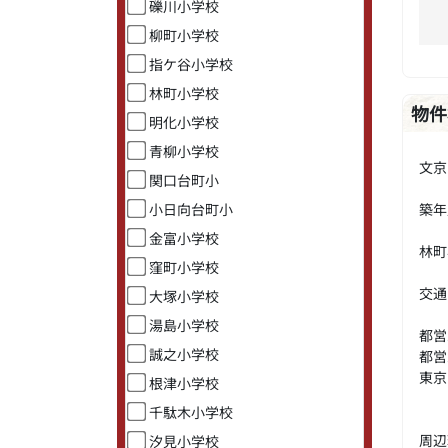
礫川小学校
柳町小学校
指ケ谷小学校
林町小学校
物件
明化小学校
青柳小学校
文京
関口台町小
築年
小日向台町小
金富小学校
林町
窪町小学校
交通
大塚小学校
湯島小学校
都
誠之小学校
都
東
根津小学校
千駄木小学校
周辺
汐見小学校