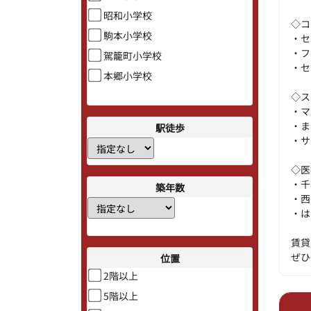
昭和小学校
◇コ
駒本小学校
・
・
駕籠町小学校
・セ
本郷小学校
◇ス
・
・
駅徒歩
・サ
◇医
・
築年数
・西
・は
賃貸
ぜひ
位置
2階以上
5階以上