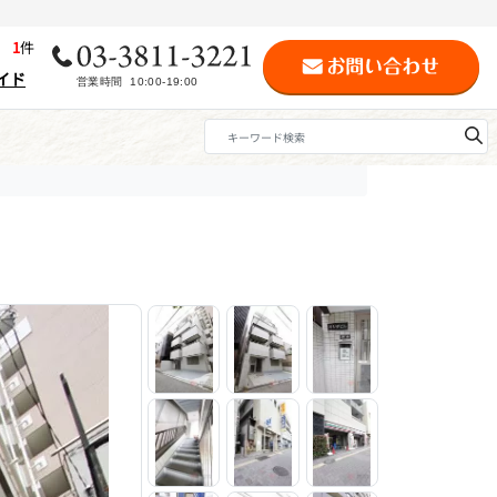
歴
1
件
イド